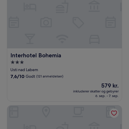
Interhotel Bohemia
Interhotel Bohemia
3.0-
stjernet
Usti nad Labem
overnatningssted
7.6
7,6/10
Godt
(121 anmeldelser)
ud
Prisen
579 kr.
af
er
10,
inkluderer skatter og gebyrer
579 kr.
6. sep. - 7. sep.
Godt,
(121
anmeldelser)
Hotel Port