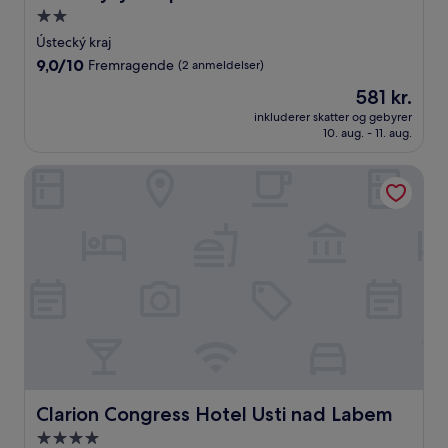
2.0-
stjernet
Ústecký kraj
overnatningssted
9.0
9,0/10
Fremragende
(2 anmeldelser)
ud
Prisen
581 kr.
af
er
10,
inkluderer skatter og gebyrer
581 kr.
10. aug. - 11. aug.
Fremragende,
(2
anmeldelser)
Clarion Congress Hotel Usti nad Labem
Clarion Congress Hotel Usti nad Labem
Clarion Congress Hotel Usti nad Labem
4.0-