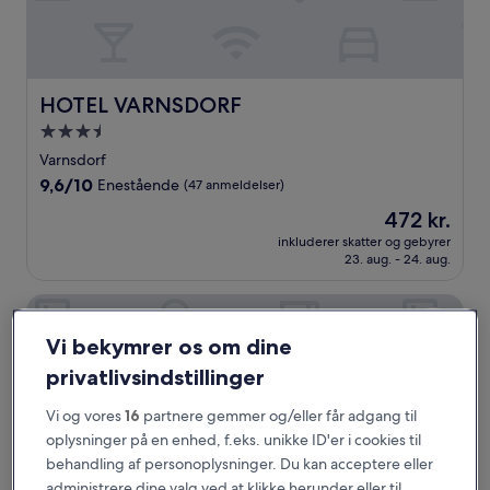
HOTEL VARNSDORF
HOTEL VARNSDORF
3.5-
stjernet
Varnsdorf
overnatningssted
9.6
9,6/10
Enestående
(47 anmeldelser)
ud
Prisen
472 kr.
af
er
10,
inkluderer skatter og gebyrer
472 kr.
23. aug. - 24. aug.
Enestående,
(47
anmeldelser)
Zlatá Lípa
Vi bekymrer os om dine
privatlivsindstillinger
Vi og vores
16
partnere gemmer og/eller får adgang til
oplysninger på en enhed, f.eks. unikke ID'er i cookies til
behandling af personoplysninger. Du kan acceptere eller
administrere dine valg ved at klikke herunder eller til