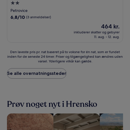
2.0-
stjernet
Petrovice
overnatningssted
6.8
6,8/10
(3 anmeldelser)
ud
Prisen
464 kr.
af
er
10,
inkluderer skatter og gebyrer
464 kr.
11. aug. - 12. aug.
(3
anmeldelser)
Den
Den laveste pris pr. nat baseret på to voksne for én nat, som er fundet
inden for de seneste 24 timer. Priser og tilgængelighed kan ændres uden
laveste
varsel. Yderligere vilkår kan gælde.
pris
pr.
nat
Se alle overnatningssteder
baseret
på
to
voksne
for
Prøv noget nyt i Hrensko
én
nat,
som
Søg efter overnatningssteder med spa på stedet
Søg efter lejligheder
Søg efter ove
er
fundet