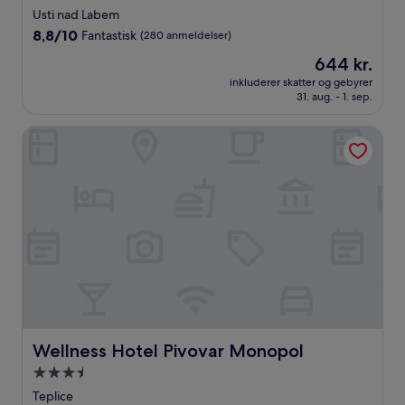
stjernet
Usti nad Labem
overnatningssted
8.8
8,8/10
Fantastisk
(280 anmeldelser)
ud
Prisen
644 kr.
af
er
10,
inkluderer skatter og gebyrer
644 kr.
31. aug. - 1. sep.
Fantastisk,
(280
anmeldelser)
Wellness Hotel Pivovar Monopol
Wellness Hotel Pivovar Monopol
Wellness Hotel Pivovar Monopol
3.5-
stjernet
Teplice