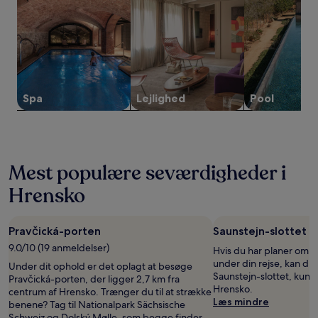
inden
for
de
seneste
24
timer.
Priser
og
Spa
Lejlighed
Pool
tilgængelighed
kan
ændres
uden
varsel.
Mest populære seværdigheder i
Yderligere
vilkår
Hrensko
kan
gælde.
Pravčická-porten
Saunstejn-slottet
9.0/10 (19 anmeldelser)
Hvis du har planer om a
under din rejse, kan du 
Under dit ophold er det oplagt at besøge
Saunstejn-slottet, kun 
Pravčická-porten, der ligger 2,7 km fra
Hrensko.
centrum af Hrensko. Trænger du til at strække
Læs mindre
benene? Tag til Nationalpark Sächsische
Schweiz og Dolský Mølle, som begge finder