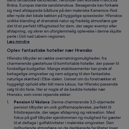
Brána, Europas største sandstensbue. Besøgende kan forkæle
sig med afslappede bådture på den maleriske Kamenice-flod
eller nyde det lokale køkken på hyggelige spisesteder. Hřenskos
unikke blanding af dramatisk natur og fredelig atmosfære gør
det til et perfekt tilflugtssted for dem, der søger eventyr eller
afslapning, og sikrer en uforglemmelig oplevelse i denne skjulte
perle i Ústí nad Labem-regionen.
Læs mindre
Oplev fantastiske hoteller nær Hrensko
Hřensko tilbyder en række overnatningsmuligheder, fra
charmerende gæstehuse til komfortable hoteller, der passer til
forskellige budgetter. Mange etablissementer kan prale af
behagelige omgivelser og nem adgang til den fantastiske
naturlige skønhed i Elbe-dalen. Uanset om du foretrækker et
hyggeligt ophold eller lidt mere luksus, har Hřensko passende
valg til din ferie. Her er nogle af de bedste hoteller nær
Hrensko, som vores rejsende elsker:
Å
Pension U Václava
: Denne charmerende 3,0-stjernede
b
pension tilbyder en unik golftemaoplevelse, perfekt til
n
fritidsrejsende, der søger afslapning og rekreation. Med
e
fokus på golf tilbyder ejendommen rig mulighed for gæster
r
til at deltage i golfaktiviteter i maleriske omgivelser. Den
i
indbydende atmosfære og de dedikerede faciliteter lover