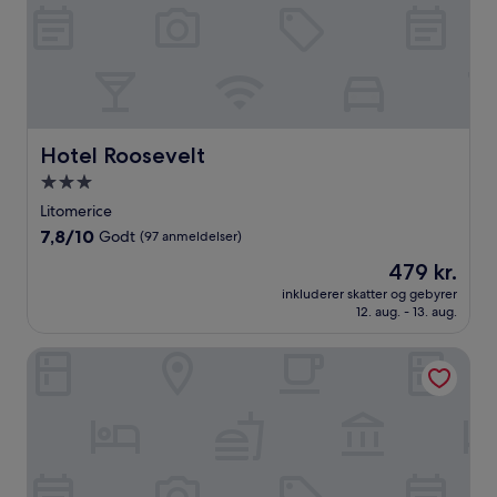
Hotel Roosevelt
Hotel Roosevelt
3.0-
stjernet
Litomerice
overnatningssted
7.8
7,8/10
Godt
(97 anmeldelser)
ud
Prisen
479 kr.
af
er
10,
inkluderer skatter og gebyrer
479 kr.
12. aug. - 13. aug.
Godt,
(97
anmeldelser)
U Zeleného stromu