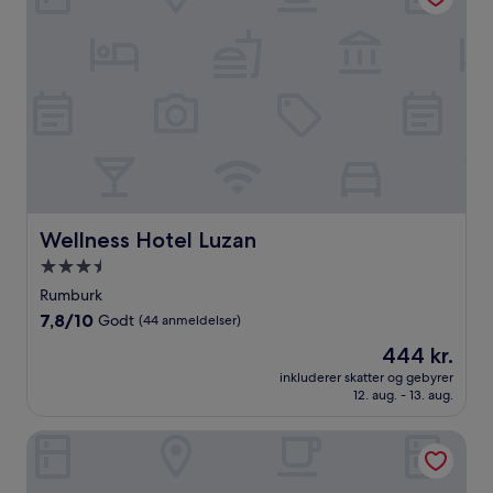
Wellness Hotel Luzan
Wellness Hotel Luzan
3.5-
stjernet
Rumburk
overnatningssted
7.8
7,8/10
Godt
(44 anmeldelser)
ud
Prisen
444 kr.
af
er
10,
inkluderer skatter og gebyrer
444 kr.
12. aug. - 13. aug.
Godt,
(44
anmeldelser)
Interhotel Bohemia