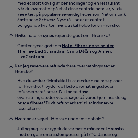
med et stort udvalg af behandlinger og en restaurant.
Når du overnatter på et af disse centrale hoteller, vil du
være tæt på populære seværdigheder som Nationalpark
Sächsische Schweiz. Vysoká Lípa er et centralt
beliggende kvarter, hvis du skal holde ferie i Hrensko.
Hvilke hoteller synes rejsende godt om i Hrensko?
Gæster synes godt om
Hotel Elbresidenz an der
Therme Bad Schandau
,
Camp Děčín
og
Armex
LiveCentrum
.
Kan jeg reservere refunderbare overnatningssteder i
Hrensko?
Hvis du ønsker fleksibilitet til at ændre dine rejseplaner
for Hrensko, tilbyder de fleste overnatningssteder
refunderbare* priser. Du kan se disse
overnatningssteder ved at søge på vores hjemmeside og
bruge filteret "Fuldt refunderbart" til at indsnævre
resultaterne.
Hvordan er vejret i Hrensko under mit ophold?
Juli og august er typisk de varmeste måneder i Hrensko
med en gennemsnitstemperatur på 17 °C. Januar og