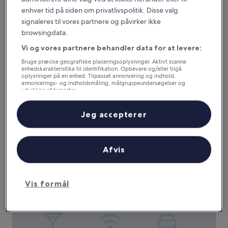
enhver tid på siden om privatlivspolitik. Disse valg
signaleres til vores partnere og påvirker ikke
browsingdata.
Zlatá Lípa
Zlatá Lípa
3.0-
Vi og vores partnere behandler data for at levere:
stjernet
Decin
Bruge præcise geografiske placeringsoplysninger. Aktivt scanne
overnatningssted
enhedskarakteristika til identifikation. Opbevare og/eller tilgå
9.2
9,2/10
Fremragende
(118 anmeldelser)
oplysninger på en enhed. Tilpasset annoncering og indhold,
ud
annoncerings- og indholdsmåling, målgruppeundersøgelser og
Prisen
926 kr.
af
udvikling af tjenester.
er
10,
inkluderer skatter og gebyrer
Liste over partnere (leverandører)
926 kr.
1. sep. - 2. sep.
Fremragende,
Jeg accepterer
(118
anmeldelser)
Wellness Hotel Kocanda
Afvis
Vis formål