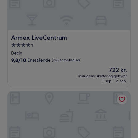
Armex LiveCentrum
Armex LiveCentrum
4.5-
stjernet
Decin
overnatningssted
9.8
9,8/10
Enestående
(123 anmeldelser)
ud
Prisen
722 kr.
af
er
10,
inkluderer skatter og gebyrer
722 kr.
1. sep. - 2. sep.
Enestående,
(123
anmeldelser)
HOTEL VARNSDORF