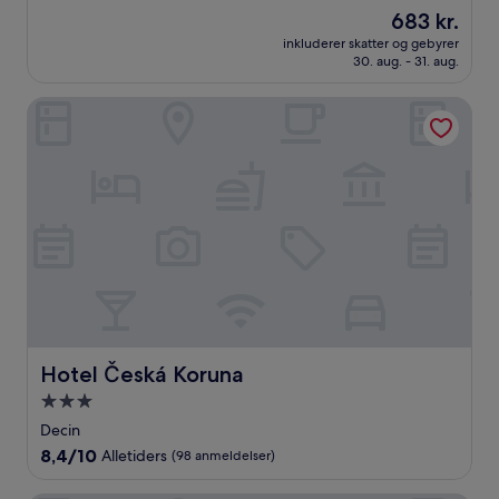
ud
Prisen
683 kr.
af
er
10,
inkluderer skatter og gebyrer
683 kr.
30. aug. - 31. aug.
Enestående,
(37
anmeldelser)
Hotel Česká Koruna
Hotel Česká Koruna
Hotel Česká Koruna
3.0-
stjernet
Decin
overnatningssted
8.4
8,4/10
Alletiders
(98 anmeldelser)
ud
af