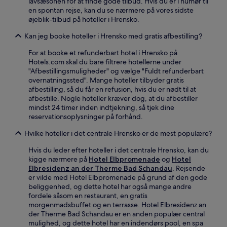
lavsæsonen for at finde gode tilbud. Hvis du er i humør til
en spontan rejse, kan du se nærmere på vores sidste
øjeblik-tilbud på hoteller i Hrensko.
Kan jeg booke hoteller i Hrensko med gratis afbestilling?
For at booke et refunderbart hotel i Hrensko på
Hotels.com skal du bare filtrere hotellerne under
"Afbestillingsmuligheder" og vælge "Fuldt refunderbart
overnatningssted". Mange hoteller tilbyder gratis
afbestilling, så du får en refusion, hvis du er nødt til at
afbestille. Nogle hoteller kræver dog, at du afbestiller
mindst 24 timer inden indtjekning, så tjek dine
reservationsoplysninger på forhånd.
Hvilke hoteller i det centrale Hrensko er de mest populære?
Hvis du leder efter hoteller i det centrale Hrensko, kan du
kigge nærmere på
Hotel Elbpromenade
og
Hotel
Elbresidenz an der Therme Bad Schandau
. Rejsende
er vilde med Hotel Elbpromenade på grund af den gode
beliggenhed, og dette hotel har også mange andre
fordele såsom en restaurant, en gratis
morgenmadsbuffet og en terrasse. Hotel Elbresidenz an
der Therme Bad Schandau er en anden populær central
mulighed, og dette hotel har en indendørs pool, en spa