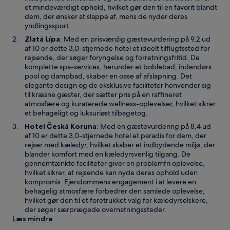
e
et mindeværdigt ophold, hvilket gør den til en favorit blandt
t
dem, der ønsker at slappe af, mens de nyder deres
n
yndlingssport.
y
Å
Zlatá Lípa
: Med en prisværdig gæstevurdering på 9,2 ud
t
b
af 10 er dette 3,0-stjernede hotel et ideelt tilflugtssted for
v
n
rejsende, der søger foryngelse og forretningsfritid. De
i
e
komplette spa-services, herunder et boblebad, indendørs
n
r
pool og dampbad, skaber en oase af afslapning. Det
d
i
elegante design og de eksklusive faciliteter henvender sig
u
e
til kræsne gæster, der sætter pris på en raffineret
e
t
atmosfære og kuraterede wellness-oplevelser, hvilket sikrer
n
et behageligt og luksuriøst tilbagetog.
y
Å
Hotel Česká Koruna
: Med en gæstevurdering på 8,4 ud
t
b
af 10 er dette 3,0-stjernede hotel et paradis for dem, der
v
n
rejser med kæledyr, hvilket skaber et indbydende miljø, der
i
e
blander komfort med en kæledyrsvenlig tilgang. De
n
r
gennemtænkte faciliteter giver en problemfri oplevelse,
d
i
hvilket sikrer, at rejsende kan nyde deres ophold uden
u
e
kompromis. Ejendommens engagement i at levere en
e
t
behagelig atmosfære forbedrer den samlede oplevelse,
n
hvilket gør den til et foretrukket valg for kæledyrselskere,
y
der søger særprægede overnatningssteder.
t
Læs mindre
v