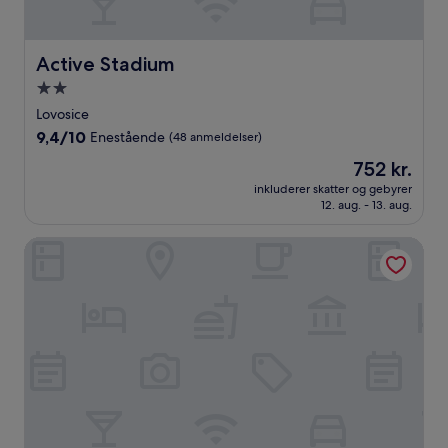
Active Stadium
Active Stadium
2.0-
stjernet
Lovosice
overnatningssted
9.4
9,4/10
Enestående
(48 anmeldelser)
ud
Prisen
752 kr.
af
er
10,
inkluderer skatter og gebyrer
752 kr.
12. aug. - 13. aug.
Enestående,
(48
anmeldelser)
Giovanni Giacomo