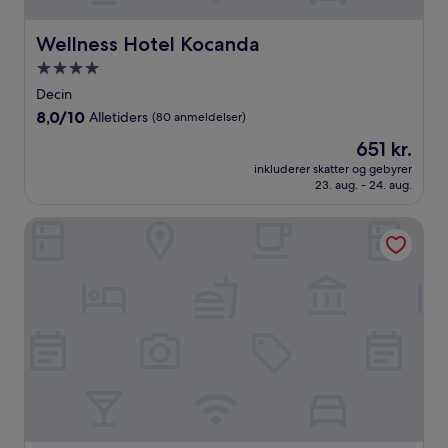
Wellness Hotel Kocanda
Wellness Hotel Kocanda
4.0-
stjernet
Decin
overnatningssted
8.0
8,0/10
Alletiders
(80 anmeldelser)
ud
Prisen
651 kr.
af
er
10,
inkluderer skatter og gebyrer
651 kr.
23. aug. - 24. aug.
Alletiders,
(80
anmeldelser)
Větruše Hotel Restaurant