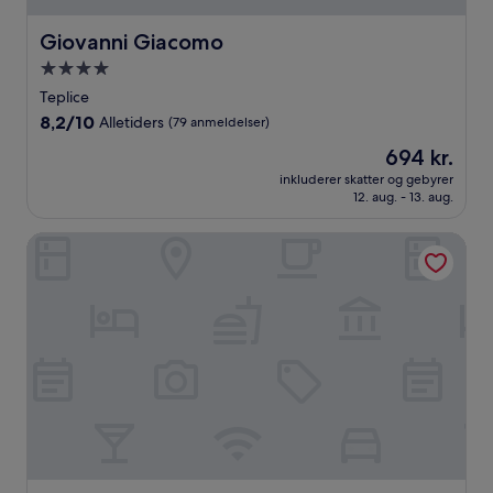
Giovanni Giacomo
Giovanni Giacomo
4.0-
stjernet
Teplice
overnatningssted
8.2
8,2/10
Alletiders
(79 anmeldelser)
ud
Prisen
694 kr.
af
er
10,
inkluderer skatter og gebyrer
694 kr.
12. aug. - 13. aug.
Alletiders,
(79
anmeldelser)
Hotel Almond