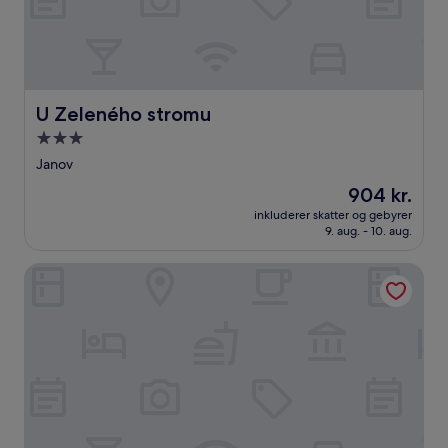
U Zeleného stromu
U Zeleného stromu
3.0-
stjernet
Janov
overnatningssted
Prisen
904 kr.
er
inkluderer skatter og gebyrer
904 kr.
9. aug. - 10. aug.
Active Stadium