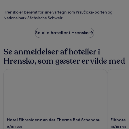
Hrensko er berømt for sine vartegn som Pravčická-porten og
Nationalpark Sächsische Schweiz.
Se alle hoteller i Hrensko
Se anmeldelser af hoteller i
Hrensko, som gæster er vilde med
Hotel Elbresidenz an der Therme Bad Schandau
Elbhotel 
Hotel Elbresidenz an der Therme Bad Schandau
Elbhotel
8/10
God
10/10
Frem