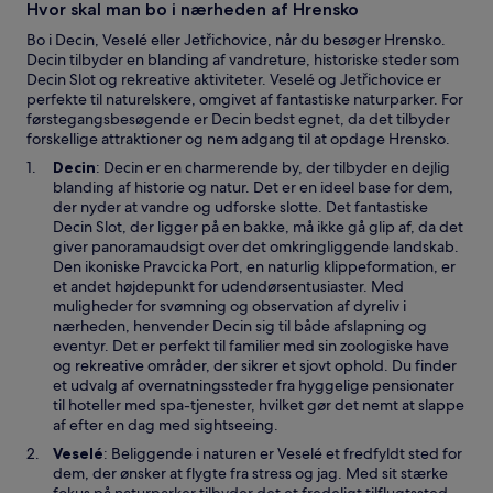
Hvor skal man bo i nærheden af Hrensko
i
n
Bo i Decin, Veselé eller Jetřichovice, når du besøger Hrensko.
d
Decin tilbyder en blanding af vandreture, historiske steder som
u
Decin Slot og rekreative aktiviteter. Veselé og Jetřichovice er
e
perfekte til naturelskere, omgivet af fantastiske naturparker. For
førstegangsbesøgende er Decin bedst egnet, da det tilbyder
forskellige attraktioner og nem adgang til at opdage Hrensko.
Å
Decin
: Decin er en charmerende by, der tilbyder en dejlig
b
blanding af historie og natur. Det er en ideel base for dem,
n
der nyder at vandre og udforske slotte. Det fantastiske
e
Decin Slot, der ligger på en bakke, må ikke gå glip af, da det
r
giver panoramaudsigt over det omkringliggende landskab.
i
Den ikoniske Pravcicka Port, en naturlig klippeformation, er
e
et andet højdepunkt for udendørsentusiaster. Med
t
muligheder for svømning og observation af dyreliv i
n
nærheden, henvender Decin sig til både afslapning og
y
eventyr. Det er perfekt til familier med sin zoologiske have
t
og rekreative områder, der sikrer et sjovt ophold. Du finder
v
et udvalg af overnatningssteder fra hyggelige pensionater
i
til hoteller med spa-tjenester, hvilket gør det nemt at slappe
n
af efter en dag med sightseeing.
d
Å
Veselé
: Beliggende i naturen er Veselé et fredfyldt sted for
u
b
dem, der ønsker at flygte fra stress og jag. Med sit stærke
e
n
fokus på naturparker tilbyder det et fredeligt tilflugtssted