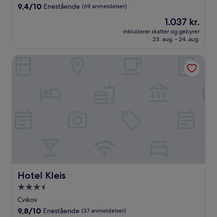
overnatningssted
9.4
9,4/10
Enestående
(69 anmeldelser)
ud
Prisen
1.037 kr.
af
er
10,
inkluderer skatter og gebyrer
1.037 kr.
23. aug. - 24. aug.
Enestående,
(69
anmeldelser)
Hotel Kleis
Hotel Kleis
Hotel Kleis
3.5-
stjernet
Cvikov
overnatningssted
9.8
9,8/10
Enestående
(37 anmeldelser)