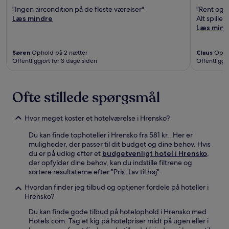
"Ingen aircondition på de fleste værelser"
"Rent og r
Læs mindre
Alt spiller."
Læs mind
Søren
Ophold på 2 nætter
Claus
Ophol
Offentliggjort for 3 dage siden
Offentliggjo
Ofte stillede spørgsmål
Hvor meget koster et hotelværelse i Hrensko?
Du kan finde tophoteller i Hrensko fra 581 kr.. Her er
muligheder, der passer til dit budget og dine behov. Hvis
du er på udkig efter et
budgetvenligt hotel i Hrensko
,
der opfylder dine behov, kan du indstille filtrene og
sortere resultaterne efter "Pris: Lav til høj".
Hvordan finder jeg tilbud og optjener fordele på hoteller i
Hrensko?
Du kan finde gode tilbud på hotelophold i Hrensko med
Hotels.com. Tag et kig på hotelpriser midt på ugen eller i