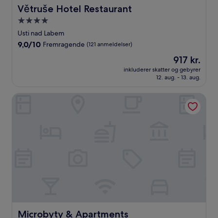
Větruše Hotel Restaurant
Větruše Hotel Restaurant
4.0-
stjernet
Usti nad Labem
overnatningssted
9.0
9,0/10
Fremragende
(121 anmeldelser)
ud
Prisen
917 kr.
af
er
10,
inkluderer skatter og gebyrer
917 kr.
12. aug. - 13. aug.
Fremragende,
(121
anmeldelser)
Microbyty & Apartments
Microbyty & Apartments
Microbyty & Apartments