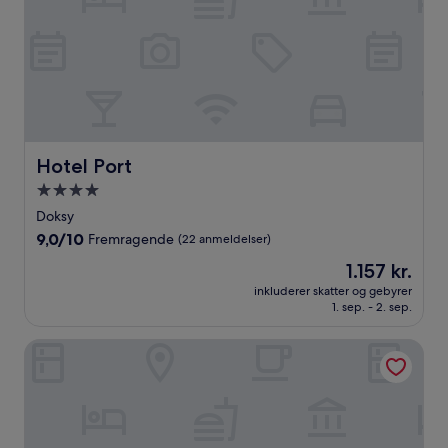
Hotel Port
Hotel Port
4.0-
stjernet
Doksy
overnatningssted
9.0
9,0/10
Fremragende
(22 anmeldelser)
ud
Prisen
1.157 kr.
af
er
10,
inkluderer skatter og gebyrer
1.157 kr.
1. sep. - 2. sep.
Fremragende,
(22
anmeldelser)
Hotel Roosevelt