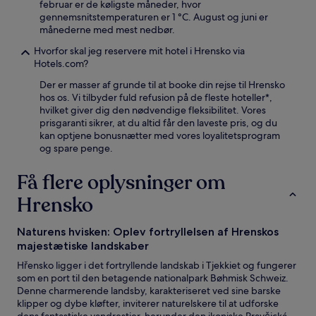
februar er de køligste måneder, hvor
gennemsnitstemperaturen er 1 °C. August og juni er
månederne med mest nedbør.
Hvorfor skal jeg reservere mit hotel i Hrensko via
Hotels.com?
Der er masser af grunde til at booke din rejse til Hrensko
hos os. Vi tilbyder fuld refusion på de fleste hoteller*,
hvilket giver dig den nødvendige fleksibilitet. Vores
prisgaranti sikrer, at du altid får den laveste pris, og du
kan optjene bonusnætter med vores loyalitetsprogram
og spare penge.
Få flere oplysninger om
Hrensko
Naturens hvisken: Oplev fortryllelsen af Hrenskos
majestætiske landskaber
Hřensko ligger i det fortryllende landskab i Tjekkiet og fungerer
som en port til den betagende nationalpark Bøhmisk Schweiz.
Denne charmerende landsby, karakteriseret ved sine barske
klipper og dybe kløfter, inviterer naturelskere til at udforske
dens fantastiske vandrestier, herunder den ikoniske Pravčická