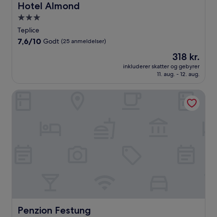
Hotel Almond
Hotel Almond
3.0-
stjernet
Teplice
overnatningssted
7.6
7,6/10
Godt
(25 anmeldelser)
ud
Prisen
318 kr.
af
er
10,
inkluderer skatter og gebyrer
318 kr.
11. aug. - 12. aug.
Godt,
(25
anmeldelser)
Penzion Festung
Penzion Festung
Penzion Festung