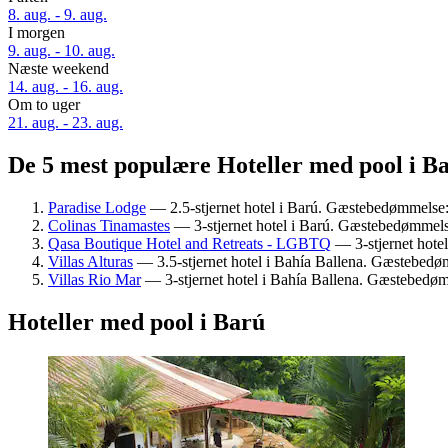
8. aug. - 9. aug.
I morgen
9. aug. - 10. aug.
Næste weekend
14. aug. - 16. aug.
Om to uger
21. aug. - 23. aug.
De 5 mest populære Hoteller med pool i Ba
Paradise Lodge
— 2.5-stjernet hotel i Barú. Gæstebedømmelse: 
Colinas Tinamastes
— 3-stjernet hotel i Barú. Gæstebedømmelse
Qasa Boutique Hotel and Retreats - LGBTQ
— 3-stjernet hotel
Villas Alturas
— 3.5-stjernet hotel i Bahía Ballena. Gæstebedø
Villas Rio Mar
— 3-stjernet hotel i Bahía Ballena. Gæstebedømm
Hoteller med pool i Barú