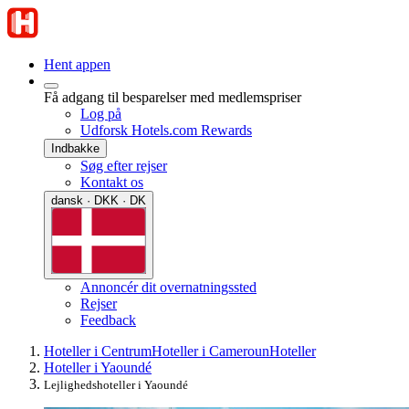
Hent appen
Få adgang til besparelser med medlemspriser
Log på
Udforsk Hotels.com Rewards
Indbakke
Søg efter rejser
Kontakt os
dansk · DKK · DK
Annoncér dit overnatningssted
Rejser
Feedback
Hoteller i Centrum
Hoteller i Cameroun
Hoteller
Hoteller i Yaoundé
Lejlighedshoteller i Yaoundé