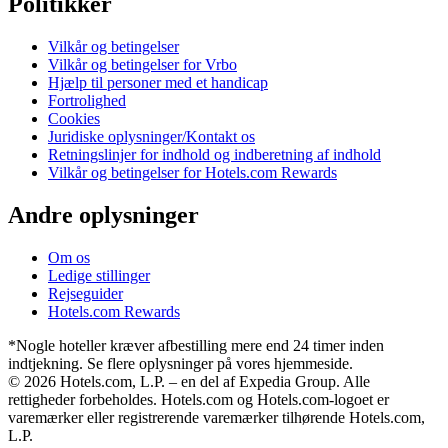
Politikker
Vilkår og betingelser
Vilkår og betingelser for Vrbo
Hjælp til personer med et handicap
Fortrolighed
Cookies
Juridiske oplysninger/Kontakt os
Retningslinjer for indhold og indberetning af indhold
Vilkår og betingelser for Hotels.com Rewards
Andre oplysninger
Om os
Ledige stillinger
Rejseguider
Hotels.com Rewards
*Nogle hoteller kræver afbestilling mere end 24 timer inden
indtjekning. Se flere oplysninger på vores hjemmeside.
© 2026 Hotels.com, L.P. – en del af Expedia Group. Alle
rettigheder forbeholdes. Hotels.com og Hotels.com-logoet er
varemærker eller registrerende varemærker tilhørende Hotels.com,
L.P.