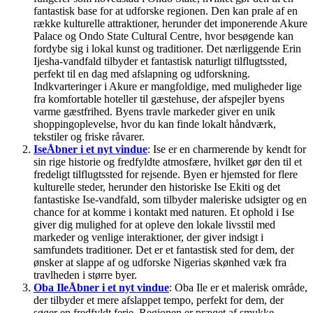
fantastisk base for at udforske regionen. Den kan prale af en
række kulturelle attraktioner, herunder det imponerende Akure
Palace og Ondo State Cultural Centre, hvor besøgende kan
fordybe sig i lokal kunst og traditioner. Det nærliggende Erin
Ijesha-vandfald tilbyder et fantastisk naturligt tilflugtssted,
perfekt til en dag med afslapning og udforskning.
Indkvarteringer i Akure er mangfoldige, med muligheder lige
fra komfortable hoteller til gæstehuse, der afspejler byens
varme gæstfrihed. Byens travle markeder giver en unik
shoppingoplevelse, hvor du kan finde lokalt håndværk,
tekstiler og friske råvarer.
Ise
Åbner i et nyt vindue
: Ise er en charmerende by kendt for
sin rige historie og fredfyldte atmosfære, hvilket gør den til et
fredeligt tilflugtssted for rejsende. Byen er hjemsted for flere
kulturelle steder, herunder den historiske Ise Ekiti og det
fantastiske Ise-vandfald, som tilbyder maleriske udsigter og en
chance for at komme i kontakt med naturen. Et ophold i Ise
giver dig mulighed for at opleve den lokale livsstil med
markeder og venlige interaktioner, der giver indsigt i
samfundets traditioner. Det er et fantastisk sted for dem, der
ønsker at slappe af og udforske Nigerias skønhed væk fra
travlheden i større byer.
Oba Ile
Åbner i et nyt vindue
: Oba Ile er et malerisk område,
der tilbyder et mere afslappet tempo, perfekt for dem, der
søger en fredfyldt ferie. Regionen er præget af smukke