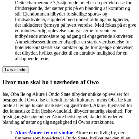
Dette charmerende 3,5-stjernede hotel er en perfekt oase for
fritidsrejsende, der sætter pris på en blanding af komfort og
stil. Ejendommen tilbyder forskellige sports- og
fritidsaktiviteter, suppleret med underholdningsmuligheder,
der inkluderer fjernsyn på hvert værelse. Med fokus på at give
en mindeværdig oplevelse kan gæsterne forvente en
indbydende atmosfære og adgang til engagerende aktiviteter.
Anmeldelsessentimenter afspejler en stærk værdsættelse for
hotellets karakteristiske karakter og de fornøjelige oplevelser,
det tilbyder, hvilket gør det til en attraktiv mulighed for en
afslappende ferie.
Læs mindre
Hvor man skal bo i nærheden af Owo
Ise, Oba Ile og Akure i Ondo State tilbyder unikke oplevelser for
besøgende i Owo. Ise er kendt for sin kulturarv, mens Oba Ile kan
prale af livlige lokale markeder og gæstfrihed. Akure, hjemsted for
det fantastiske Erin Ijesha-vandfald, tilbyder naturlig skønhed. For
førstegangsbesøgende er Akure bedst egnet, da det tilbyder en
blanding af natur og tilgængelighed til Owos attraktioner.
Akure
Åbner i et nyt vindue
: Akure er en livlig by, der
fungerer som hovedstad i Ondo State, hvilket gør den til en