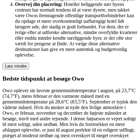
Overvej din placering:
Hoteller beliggende nær byens
centrum har normalt tendens til at være dyrere, men takket
være Owos fremragende offentlige transportforbindelser kan
du opdage et mere overkommeligt uafhængigt hotel lidt
længere ude, der stadig er godt forbundet. For dem, der er
ivrige efter at udforske alternative, mindre overfyldte kvarterer
eller endda mindre kendte nærliggende byer, er der ofte stor
værdi for pengene at finde. At vælge disse alternative
destinationer kan give en mere autentisk og budgetvenlig
oplevelse.
Læs mindre
Bedste tidspunkt at besøge Owo
Owo oplever sin laveste gennemsnitstemperatur i august, på 23,7°C
(74,7°F), mens februar er den varmeste måned med en
gennemsnitstemperatur på 28,6°C (83,5°F). September er typisk den
vådeste måned. Hvis du ønsker at nyde den livlige atmosfære i
Owo, er februar, november og december de højeste måneder at
besøge, travlt med andre rejsende. I denne højsæson er vejret solrigt
til mest solrigt, uden nedbør. Men hvis du foretrækker en mere
afslappet oplevelse, er juni til august perfekte til en roligere udflugt,
præget af moderat nedbør og mest overskyet til meget overskyet