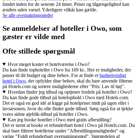
fundet inden for de seneste 24 timer. Priser og tilgængelighed kan
ændres uden varsel. Yderligere vilkår kan gælde.
Se alle overnatningssteder
Se anmeldelser af hoteller i Owo, som
gæster er vilde med
Ofte stillede spørgsmål
Hvor meget koster et hotelværelse i Owo?
Du kan finde tophoteller i Owo fra 169 kr.. Her er muligheder, der
passer til dit budget og dine behov. For at finde et
budgetvenligt
hotel i Owo
, der opfylder dine behov, skal du bare anvende filtrene
på Hotels.com og sortere mulighederne efter "Pris: Lav til høj".
Hvordan finder jeg tilbud og optjener fordele på hoteller i Owo?
Du kan finde gode tilbud på hotelophold i Owo med Hotels.com.
Det er også en god idé at kigge på hotelpriser midt på ugen eller i
lavsæsonen, hvor du ofte finder gode tilbud. Sørg også for at tjekke
vores sidste øjeblik-tilbud på hoteller i Owo.
Kan jeg booke hoteller i Owo med gratis afbestilling?
Det er nemt at booke et refunderbart hotel i Owo på Hotels.com. Du
skal bare filtrere hotellerne under "Afbestillingsmuligheder" og
vælge "Fuldt refunderbart overnatningssted". Størstedelen af