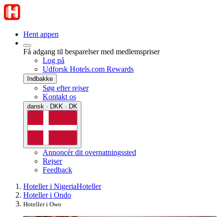
Hent appen
Få adgang til besparelser med medlemspriser
Log på
Udforsk Hotels.com Rewards
Indbakke
Søg efter rejser
Kontakt os
dansk · DKK · DK
Annoncér dit overnatningssted
Rejser
Feedback
Hoteller i Nigeria
Hoteller
Hoteller i Ondo
Hoteller i Owo