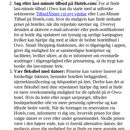
Søg efter last-minute tilbud på Hotels.com:
For at finde
last-minute tilbud i Owo kan du starte med at udforske
sektionerne
Tilbud
Åbner i et nyt vindue
eller Last-Minute
Tilbud på Hotels.com, hvor du muligvis kan finde nedsatte
priser på hoteller, når din rejsedato nærmer sig. Overvej
desuden at aktivere e-mail-advarsler eller push-notifikationer
for at holde dig opdateret om lynsalg og særlige kampagner,
hvilket kan hjælpe dig med at sikre de bedste hoteltilbud i
Owo. Smart Shopping-funktionen, der er tilgængelig i appen,
giver dig mulighed for at sammenligne hotelpriser og
faciliteter, hvilket sikrer, at du er informeret om eventuelle
ændringer i tilgængelighed eller prissætning, så du trygt kan
booke din last-minute ferie.
Vær fleksibel med datoer:
Priserne kan variere baseret på
forskellige faktorer, herunder hotellets beliggenhed,
stjerneklassificering og tidspunktet på året. Derfor kan det at
være fleksibel med dine rejsedatoer hjælpe dig med at finde
en mere overkommelig mulighed for dit ophold på et Owo-
hotel. Hvis du leder efter noget særpræget, tilbyder
boutiquehoteller ofte en mere personlig oplevelse og kan
tilbyde bedre værdi. Når du foretager en reservation via
Hotels.com, informerer vi dig om, hvorvidt prisen for dine
valgte datoer er over eller under gennemsnittet. Skulle prisen
være i den højere ende, kan vi foreslå alternative datoer, der
muligvis giver dig mulighed for at finde en mere gunstig pris.