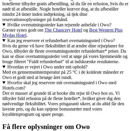
hotellerne tilbyder gratis afbestilling, så du får en refusion, hvis du er
nødt til at afbestille. Nogle hoteller kræver dog, at du afbestiller
mindst 24 timer inden indtjekning, så tjek dine
reservationsoplysninger på forhånd.
Hvilke overnatningssteder kan rejsende anbefale i Owo?
Gæster synes godt om
The Chancery Hotel
og
Best Western Plus
Mydas Hotel
.
Kan jeg reservere et refunderbart overnatningssted i Owo?
Hvis du gerne vil have fleksibilitet til at ændre dine rejseplaner for
Owo, tilbyder de fleste overnatningssteder refunderbare* priser. Du
kan se disse overnatningssteder ved at søge på vores hjemmeside og
bruge filteret "Fuldt refunderbart" til at indskrænke resultaterne.
Hvordan er vejret i Owo under mit ophold?
Med en gennemsnitstemperatur på 25 °C i de koldeste måneder er
Owo et godt sted at besøge året rundt.
Hvorfor skal jeg reservere mit overnatningssted i Owo med
Hotels.com?
Der er masser af grunde til at booke din rejse til Owo hos os. Vi
tilbyder fuld refusion på de fleste hoteller*, hvilket giver dig den
nødvendige fleksibilitet. Vores prisgaranti sikrer, at du altid får den
laveste pris, og du kan optjene bonusnætter med vores
loyalitetsprogram og spare penge.
Få flere oplysninger om Owo