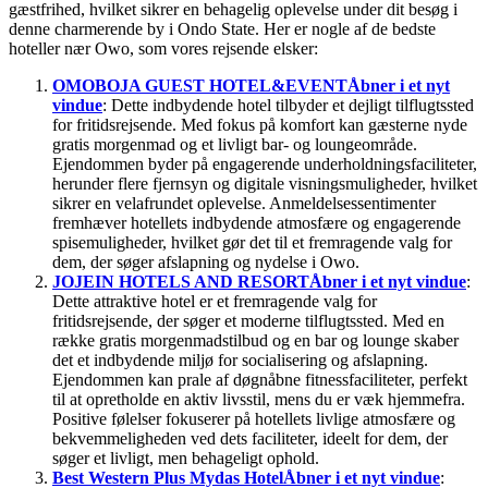
gæstfrihed, hvilket sikrer en behagelig oplevelse under dit besøg i
denne charmerende by i Ondo State. Her er nogle af de bedste
hoteller nær Owo, som vores rejsende elsker:
OMOBOJA GUEST HOTEL&EVENT
Åbner i et nyt
vindue
: Dette indbydende hotel tilbyder et dejligt tilflugtssted
for fritidsrejsende. Med fokus på komfort kan gæsterne nyde
gratis morgenmad og et livligt bar- og loungeområde.
Ejendommen byder på engagerende underholdningsfaciliteter,
herunder flere fjernsyn og digitale visningsmuligheder, hvilket
sikrer en velafrundet oplevelse. Anmeldelsessentimenter
fremhæver hotellets indbydende atmosfære og engagerende
spisemuligheder, hvilket gør det til et fremragende valg for
dem, der søger afslapning og nydelse i Owo.
JOJEIN HOTELS AND RESORT
Åbner i et nyt vindue
:
Dette attraktive hotel er et fremragende valg for
fritidsrejsende, der søger et moderne tilflugtssted. Med en
række gratis morgenmadstilbud og en bar og lounge skaber
det et indbydende miljø for socialisering og afslapning.
Ejendommen kan prale af døgnåbne fitnessfaciliteter, perfekt
til at opretholde en aktiv livsstil, mens du er væk hjemmefra.
Positive følelser fokuserer på hotellets livlige atmosfære og
bekvemmeligheden ved dets faciliteter, ideelt for dem, der
søger et livligt, men behageligt ophold.
Best Western Plus Mydas Hotel
Åbner i et nyt vindue
: