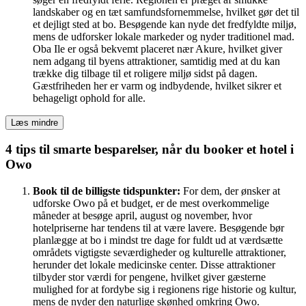
landskaber og en tæt samfundsfornemmelse, hvilket gør det til
et dejligt sted at bo. Besøgende kan nyde det fredfyldte miljø,
mens de udforsker lokale markeder og nyder traditionel mad.
Oba Ile er også bekvemt placeret nær Akure, hvilket giver
nem adgang til byens attraktioner, samtidig med at du kan
trække dig tilbage til et roligere miljø sidst på dagen.
Gæstfriheden her er varm og indbydende, hvilket sikrer et
behageligt ophold for alle.
Læs mindre
4 tips til smarte besparelser, når du booker et hotel i
Owo
Book til de billigste tidspunkter:
For dem, der ønsker at
udforske Owo på et budget, er de mest overkommelige
måneder at besøge april, august og november, hvor
hotelpriserne har tendens til at være lavere. Besøgende bør
planlægge at bo i mindst tre dage for fuldt ud at værdsætte
områdets vigtigste seværdigheder og kulturelle attraktioner,
herunder det lokale medicinske center. Disse attraktioner
tilbyder stor værdi for pengene, hvilket giver gæsterne
mulighed for at fordybe sig i regionens rige historie og kultur,
mens de nyder den naturlige skønhed omkring Owo.