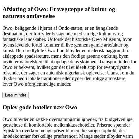
Afsløring af Owo: Et vægtæppe af kultur og
naturens omfavnelse
Owo, beliggende i hjertet af Ondo-staten, er en fængslende
destination, der fortryller besøgende med sin rige kulturarv og
fantastiske landskaber. Udforsk det historiske Owo Museum, hvor
byens levende fortid kommer til live gennem gamle artefakter og
kunst. Den fredfyldte Owo-flod tilbyder en malerisk baggrund for
afslappede spadsereture, mens den frodige grønne omkring byen
inviterer naturelskere til at opdage dens skønhed. Transport inden for
Owo er bekvem, hvilket gør det til et ideelt stop for eventyrlystne
rejsende, der søger en autentisk nigeriansk oplevelse. Uanset om du
dykker ned i lokale traditioner eller nyder den rolige atmosfære,
lover Owo uforglemmelige minder.
Læs mindre
Oplev gode hoteller nær Owo
Owo tilbyder en række overnatningsmuligheder, fra budgetvenlige
gæstehuse til komfortable mellemklassehoteller. Priserne spænder
typisk fra overkommelige priser til mere luksuriøse ophold, der
imødekommer forskellige præferencer. Mange steder tilbyder varm