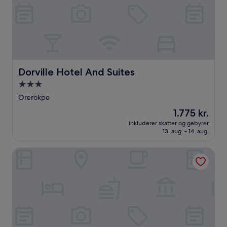
Dorville Hotel And Suites
Dorville Hotel And Suites
3.0-
stjernet
Orerokpe
overnatningssted
Prisen
1.775 kr.
er
inkluderer skatter og gebyrer
1.775 kr.
13. aug. - 14. aug.
Gold ice hotel