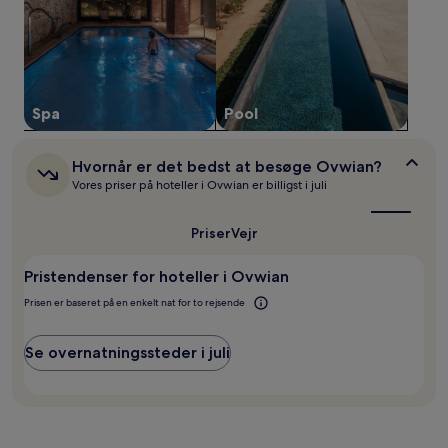
24
timer.
Priser
og
tilgængelighed
kan
Spa
Pool
ændres
uden
varsel.
Hvornår
Hvornår er det bedst at besøge Ovwian?
Yderligere
er
vilkår
Vores priser på hoteller i Ovwian er billigst i juli
det
kan
bedst
gælde.
at
Priser
Vejr
besøge
Ovwian?
Pristendenser for hoteller i Ovwian
Prisen er baseret på en enkelt nat for to rejsende
Se overnatningssteder i juli