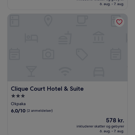
1.289 kr.
6. aug. - 7. aug.
Clique Court Hotel & Suite
Clique Court Hotel & Suite
Clique Court Hotel & Suite
3.0-
stjernet
Okpaka
overnatningssted
6.0
6,0/10
(2 anmeldelser)
ud
Prisen
578 kr.
af
er
10,
inkluderer skatter og gebyrer
578 kr.
6. aug. - 7. aug.
(2