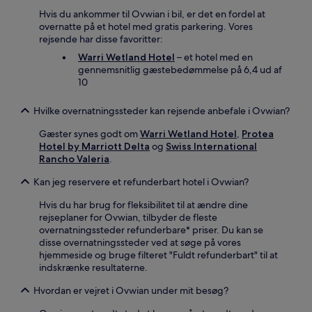
Hvis du ankommer til Ovwian i bil, er det en fordel at
overnatte på et hotel med gratis parkering. Vores
rejsende har disse favoritter:
Warri Wetland Hotel
– et hotel med en
gennemsnitlig gæstebedømmelse på 6,4 ud af
10
Hvilke overnatningssteder kan rejsende anbefale i Ovwian?
Gæster synes godt om
Warri Wetland Hotel
,
Protea
Hotel by Marriott Delta
og
Swiss International
Rancho Valeria
.
Kan jeg reservere et refunderbart hotel i Ovwian?
Hvis du har brug for fleksibilitet til at ændre dine
rejseplaner for Ovwian, tilbyder de fleste
overnatningssteder refunderbare* priser. Du kan se
disse overnatningssteder ved at søge på vores
hjemmeside og bruge filteret "Fuldt refunderbart" til at
indskrænke resultaterne.
Hvordan er vejret i Ovwian under mit besøg?