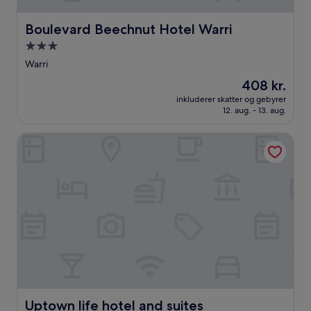
Boulevard Beechnut Hotel Warri
Boulevard Beechnut Hotel Warri
3.0-
stjernet
Warri
overnatningssted
Prisen
408 kr.
er
inkluderer skatter og gebyrer
408 kr.
12. aug. - 13. aug.
Uptown life hotel and suites
Uptown life hotel and suites
Uptown life hotel and suites