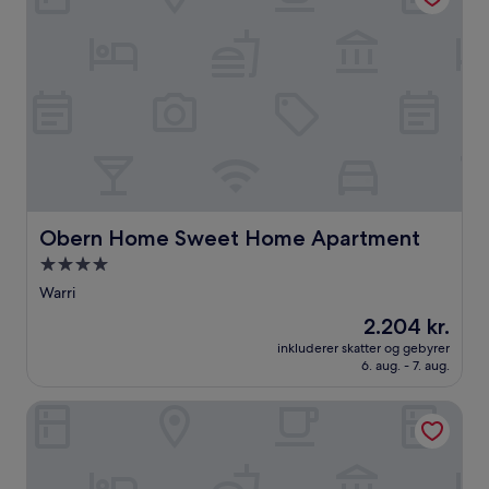
Obern Home Sweet Home Apartment
Obern Home Sweet Home Apartment
4.0-
stjernet
Warri
overnatningssted
Prisen
2.204 kr.
er
inkluderer skatter og gebyrer
2.204 kr.
6. aug. - 7. aug.
Protea Hotel by Marriott Delta