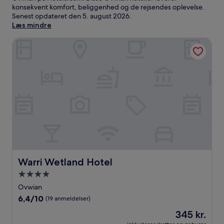
konsekvent komfort, beliggenhed og de rejsendes oplevelse.
Senest opdateret den
5. august 2026
.
Læs mindre
Warri Wetland Hotel
Warri Wetland Hotel
Warri Wetland Hotel
4.0-
stjernet
Ovwian
overnatningssted
6.4
6,4/10
(19 anmeldelser)
ud
Prisen
345 kr.
af
er