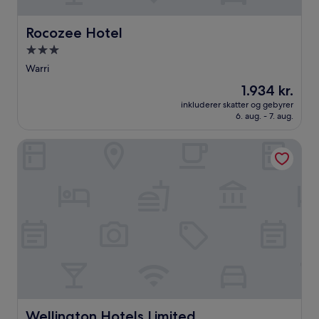
Rocozee Hotel
Rocozee Hotel
3.0-
stjernet
Warri
overnatningssted
Prisen
1.934 kr.
er
inkluderer skatter og gebyrer
1.934 kr.
6. aug. - 7. aug.
Wellington Hotels Limited
Wellington Hotels Limited
Wellington Hotels Limited