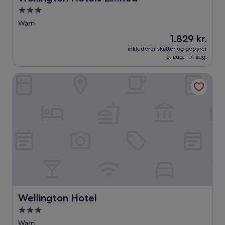
3.0-
stjernet
Warri
overnatningssted
Prisen
1.829 kr.
er
inkluderer skatter og gebyrer
1.829 kr.
6. aug. - 7. aug.
Wellington Hotel
Wellington Hotel
Wellington Hotel
3.0-
stjernet
Warri