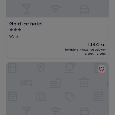
Gold ice hotel
Gold ice hotel
3.0-
stjernet
Warri
overnatningssted
Prisen
1.144 kr.
er
inkluderer skatter og gebyrer
1.144 kr.
5. sep. - 6. sep.
Boulevard Beechnut Hotel Warri