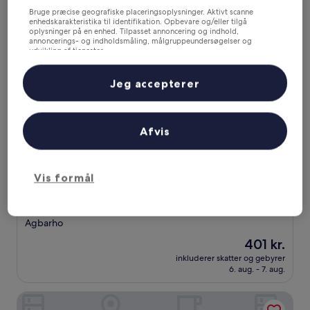
(4
Bruge præcise geografiske placeringsoplysninger. Aktivt scanne
anmeldelser)
Stino Hotel
enhedskarakteristika til identifikation. Opbevare og/eller tilgå
oplysninger på en enhed. Tilpasset annoncering og indhold,
annoncerings- og indholdsmåling, målgruppeundersøgelser og
udvikling af tjenester.
Liste over partnere (leverandører)
Jeg accepterer
Afvis
Vis formål
Stino Hotel
Stino Hotel
3.0-
stjernet
Agbarho
overnatningssted
Prisen
401 kr.
er
inkluderer skatter og gebyrer
401 kr.
6. aug. - 7. aug.
J&E Luxury Apartment