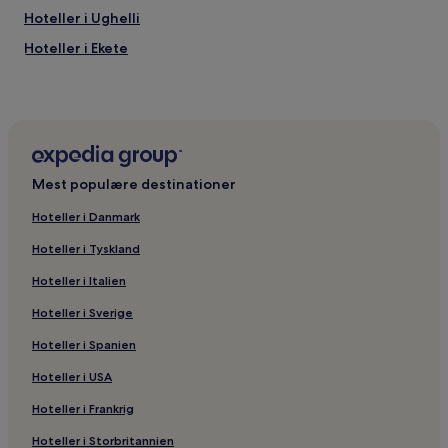
Hoteller i Ughelli
Hoteller i Ekete
Hoteller i Ughelli North
Hoteller i Udu
Hoteller i Sapele
Hoteller i Bomadi
Mest populære destinationer
Hoteller i nærheden af Warri
Hoteller i Danmark
Hoteller i Warri
Hoteller i Tyskland
Hoteller i Abraka
Hoteller i Italien
Hoteller i Odi
Hoteller i Sverige
Hoteller i Eku
Hoteller i Spanien
Hoteller i Effurun
Hoteller i USA
Hoteller i Frankrig
Hoteller i Storbritannien