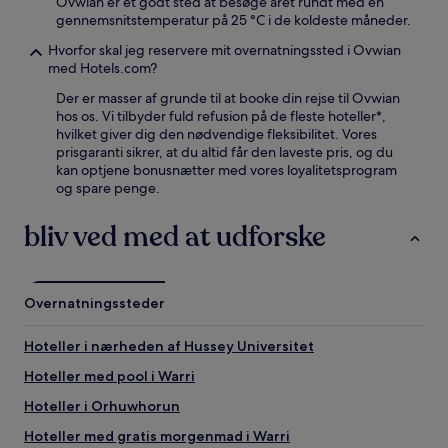
Ovwian er et godt sted at besøge året rundt med en
gennemsnitstemperatur på 25 °C i de koldeste måneder.
Hvorfor skal jeg reservere mit overnatningssted i Ovwian
med Hotels.com?
Der er masser af grunde til at booke din rejse til Ovwian
hos os. Vi tilbyder fuld refusion på de fleste hoteller*,
hvilket giver dig den nødvendige fleksibilitet. Vores
prisgaranti sikrer, at du altid får den laveste pris, og du
kan optjene bonusnætter med vores loyalitetsprogram
og spare penge.
bliv ved med at udforske
Overnatningssteder
Hoteller i nærheden af Hussey Universitet
Hoteller med pool i Warri
Hoteller i Orhuwhorun
Hoteller med gratis morgenmad i Warri