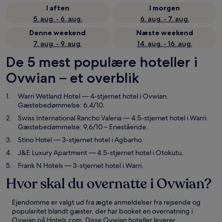
I aften
I morgen
5. aug. - 6. aug.
6. aug. - 7. aug.
Denne weekend
Næste weekend
7. aug. - 9. aug.
14. aug. - 16. aug.
De 5 mest populære hoteller i
Ovwian – et overblik
Warri Wetland Hotel
— 4-stjernet hotel i Ovwian.
Gæstebedømmelse: 6,4/10.
Swiss International Rancho Valeria
— 4.5-stjernet hotel i Warri.
Gæstebedømmelse: 9,6/10 – Enestående.
Stino Hotel
— 3-stjernet hotel i Agbarho.
J&E Luxury Apartment
— 4.5-stjernet hotel i Otokutu.
Frank N Hotels
— 3-stjernet hotel i Warri.
Hvor skal du overnatte i Ovwian?
Ejendomme er valgt ud fra ægte anmeldelser fra rejsende og
popularitet blandt gæster, der har booket en overnatning i
Ovwian på Hotels.com. Disse Ovwian hoteller leverer