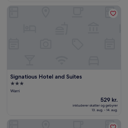
anmeldelser)
Signatious Hotel and Suites
Signatious Hotel and Suites
Signatious Hotel and Suites
3.0-
stjernet
Warri
overnatningssted
Prisen
529 kr.
er
inkluderer skatter og gebyrer
529 kr.
13. aug. - 14. aug.
Obern Home Sweet Home Apartment