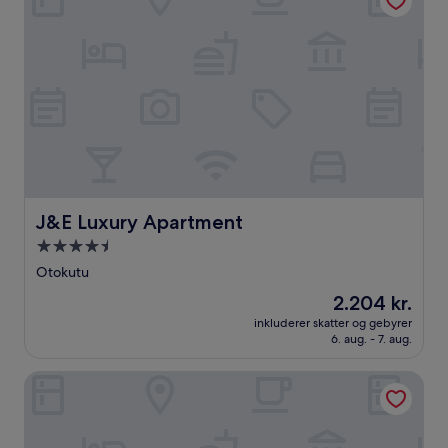
J&E Luxury Apartment
J&E Luxury Apartment
4.5-
stjernet
Otokutu
overnatningssted
Prisen
2.204 kr.
er
inkluderer skatter og gebyrer
2.204 kr.
6. aug. - 7. aug.
Frank N Hotels