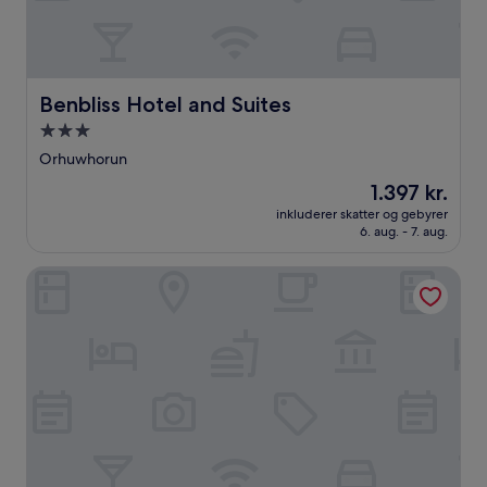
Benbliss Hotel and Suites
Benbliss Hotel and Suites
3.0-
stjernet
Orhuwhorun
overnatningssted
Prisen
1.397 kr.
er
inkluderer skatter og gebyrer
1.397 kr.
6. aug. - 7. aug.
Rocozee Hotel