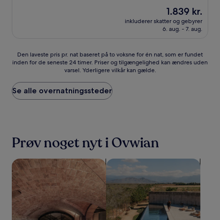
overnatningssted
Prisen
1.839 kr.
er
inkluderer skatter og gebyrer
1.839 kr.
6. aug. - 7. aug.
Den
Den laveste pris pr. nat baseret på to voksne for én nat, som er fundet
inden for de seneste 24 timer. Priser og tilgængelighed kan ændres uden
laveste
varsel. Yderligere vilkår kan gælde.
pris
pr.
nat
Se alle overnatningssteder
baseret
på
to
voksne
for
Prøv noget nyt i Ovwian
én
nat,
som
Søg efter overnatningssteder med spa på stedet
Søg efter overnatningssteder 
er
fundet
inden
for
de
seneste