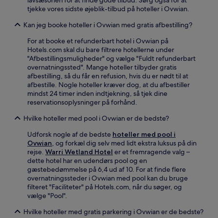
lavsæsonen for at finde gode tilbud. Sørg også for at
tjekke vores sidste øjeblik-tilbud på hoteller i Ovwian.
Kan jeg booke hoteller i Ovwian med gratis afbestilling?
For at booke et refunderbart hotel i Ovwian på
Hotels.com skal du bare filtrere hotellerne under
"Afbestillingsmuligheder" og vælge "Fuldt refunderbart
overnatningssted". Mange hoteller tilbyder gratis
afbestilling, så du får en refusion, hvis du er nødt til at
afbestille. Nogle hoteller kræver dog, at du afbestiller
mindst 24 timer inden indtjekning, så tjek dine
reservationsoplysninger på forhånd.
Hvilke hoteller med pool i Ovwian er de bedste?
Udforsk nogle af de bedste
hoteller med pool i
Ovwian
, og forkæl dig selv med lidt ekstra luksus på din
rejse.
Warri Wetland Hotel
er et fremragende valg –
dette hotel har en udendørs pool og en
gæstebedømmelse på 6,4 ud af 10. For at finde flere
overnatningssteder i Ovwian med pool kan du bruge
filteret "Faciliteter" på Hotels.com, når du søger, og
vælge "Pool".
Hvilke hoteller med gratis parkering i Ovwian er de bedste?