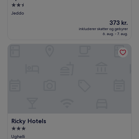
2.5-
stjernet
Jeddo
overnatningssted
Prisen
373 kr.
er
inkluderer skatter og gebyrer
373 kr.
6. aug. - 7. aug.
Ricky Hotels
Ricky Hotels
Ricky Hotels
3.0-
stjernet
Ughelli