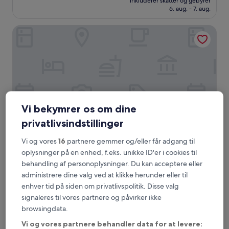
10,
inkluderer skatter og gebyrer
345 kr.
6. aug. - 7. aug.
(19
anmeldelser)
Swiss International Rancho Valeria
Vi bekymrer os om dine
privatlivsindstillinger
Vi og vores
16
partnere gemmer og/eller får adgang til
Swiss International Rancho Valeria
Swiss International Rancho Valeria
oplysninger på en enhed, f.eks. unikke ID'er i cookies til
behandling af personoplysninger. Du kan acceptere eller
4.5-
administrere dine valg ved at klikke herunder eller til
stjernet
Warri
overnatningssted
enhver tid på siden om privatlivspolitik. Disse valg
9.6
9,6/10
Enestående
(4 anmeldelser)
signaleres til vores partnere og påvirker ikke
ud
Prisen
695 kr.
af
browsingdata.
er
10,
inkluderer skatter og gebyrer
695 kr.
Vi og vores partnere behandler data for at levere:
1. sep. - 2. sep.
Enestående,