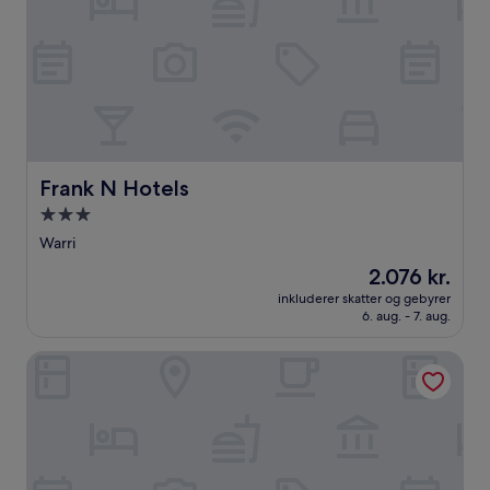
Frank N Hotels
Frank N Hotels
3.0-
stjernet
Warri
overnatningssted
Prisen
2.076 kr.
er
inkluderer skatter og gebyrer
2.076 kr.
6. aug. - 7. aug.
Bedouin Hotel & Suites