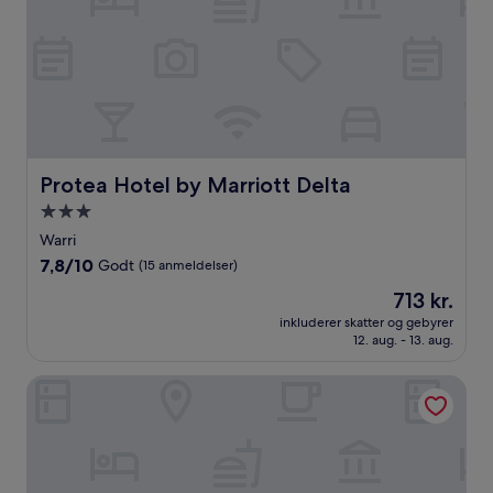
Protea Hotel by Marriott Delta
Protea Hotel by Marriott Delta
3.0-
stjernet
Warri
overnatningssted
7.8
7,8/10
Godt
(15 anmeldelser)
ud
Prisen
713 kr.
af
er
10,
inkluderer skatter og gebyrer
713 kr.
12. aug. - 13. aug.
Godt,
(15
anmeldelser)
Dorville Hotel And Suites