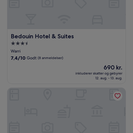
Bedouin Hotel & Suites
Bedouin Hotel & Suites
3.5-
stjernet
Warri
overnatningssted
7.4
7,4/10
Godt
(8 anmeldelser)
ud
Prisen
690 kr.
af
er
10,
inkluderer skatter og gebyrer
690 kr.
12. aug. - 13. aug.
Godt,
(8
anmeldelser)
Benbliss Hotel and Suites