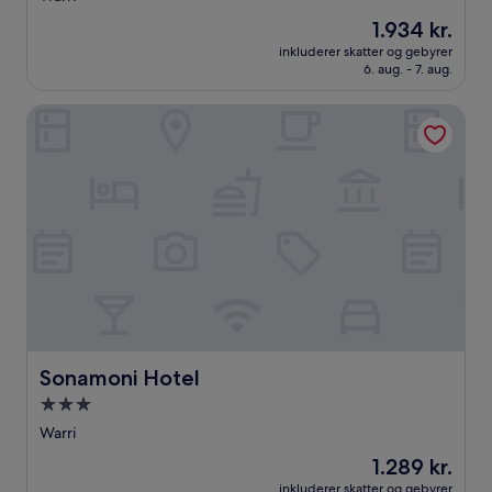
overnatningssted
Prisen
1.934 kr.
er
inkluderer skatter og gebyrer
1.934 kr.
6. aug. - 7. aug.
Sonamoni Hotel
Sonamoni Hotel
Sonamoni Hotel
3.0-
stjernet
Warri
overnatningssted
Prisen
1.289 kr.
er
inkluderer skatter og gebyrer