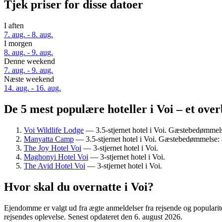
Tjek priser for disse datoer
I aften
7. aug. - 8. aug.
I morgen
8. aug. - 9. aug.
Denne weekend
7. aug. - 9. aug.
Næste weekend
14. aug. - 16. aug.
De 5 mest populære hoteller i Voi – et over
Voi Wildlife Lodge
— 3.5-stjernet hotel i Voi. Gæstebedømmelse
Manyatta Camp
— 3.5-stjernet hotel i Voi. Gæstebedømmelse: 8
The Joy Hotel Voi
— 3-stjernet hotel i Voi.
Maghonyi Hotel Voi
— 3-stjernet hotel i Voi.
The Avid Hotel Voi
— 3-stjernet hotel i Voi.
Hvor skal du overnatte i Voi?
Ejendomme er valgt ud fra ægte anmeldelser fra rejsende og popularit
rejsendes oplevelse. Senest opdateret den
6. august 2026
.