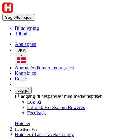
Søg efter rejser
Biludlejning
Tilbud
Åbn appen
DKK
•
Annoncér dit overnatningssted
Kontakt os
Rejser
Log på
Få adgang til besparelser med medlemspriser
Log på
Udforsk Hotels.com Rewards
Feedback
Hoteller
Hoteller i Voi
Hoteller i Taita-Taveta County