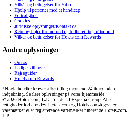
Vilkår og betingelser for Vrbo
Hjælp til personer med et handicap
Fortrolighed
Cookies
Juridiske oplysninger/Kontakt os
Retningslinjer for indhold og indberetning af indhold
Vilkår og betingelser for Hotels.com Rewards
Andre oplysninger
Om os
Ledige stillinger
Rejseguider
Hotels.com Rewards
*Nogle hoteller kræver afbestilling mere end 24 timer inden
indtjekning. Se flere oplysninger på vores hjemmeside.
© 2026 Hotels.com, L.P. – en del af Expedia Group. Alle
rettigheder forbeholdes. Hotels.com og Hotels.com-logoet er
varemærker eller registrerende varemærker tilhørende Hotels.com,
L.P.