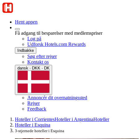
Hent appen
Få adgang til besparelser med medlemspriser
Log på
Udforsk Hotels.com Rewards
Indbakke
Søg efter rejser
Kontakt os
dansk · DKK · DK
Annoncér dit overnatningssted
Rejser
Feedback
Hoteller i Corrientes
Hoteller i Argentina
Hoteller
Hoteller i Esquina
3-stjernede hoteller i Esquina