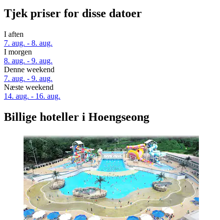
Tjek priser for disse datoer
I aften
7. aug. - 8. aug.
I morgen
8. aug. - 9. aug.
Denne weekend
7. aug. - 9. aug.
Næste weekend
14. aug. - 16. aug.
Billige hoteller i Hoengseong