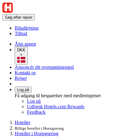
Søg efter rejser
Biludlejning
Tilbud
Åbn appen
DKK
•
Annoncér dit overnatningssted
Kontakt os
Rejser
Log på
Få adgang til besparelser med medlemspriser
Log på
Udforsk Hotels.com Rewards
Feedback
Hoteller
Billige hoteller i Hoengseong
Hoteller i Hoengseong