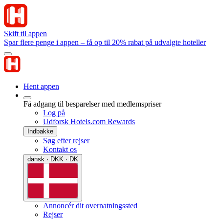
Skift til appen
Spar flere penge i appen – få op til 20% rabat på udvalgte hoteller
Hent appen
Få adgang til besparelser med medlemspriser
Log på
Udforsk Hotels.com Rewards
Indbakke
Søg efter rejser
Kontakt os
dansk · DKK · DK
Annoncér dit overnatningssted
Rejser