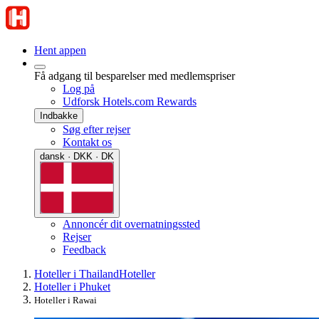
Hent appen
Få adgang til besparelser med medlemspriser
Log på
Udforsk Hotels.com Rewards
Indbakke
Søg efter rejser
Kontakt os
dansk · DKK · DK
Annoncér dit overnatningssted
Rejser
Feedback
Hoteller i Thailand
Hoteller
Hoteller i Phuket
Hoteller i Rawai