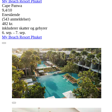
My Beach Resort Phuket
Cape Panwa
9,4/10
Enestående
(543 anmeldelser)
482 kr.
inkluderer skatter og gebyrer
6. sep. - 7. sep.
My Beach Resort Phuket