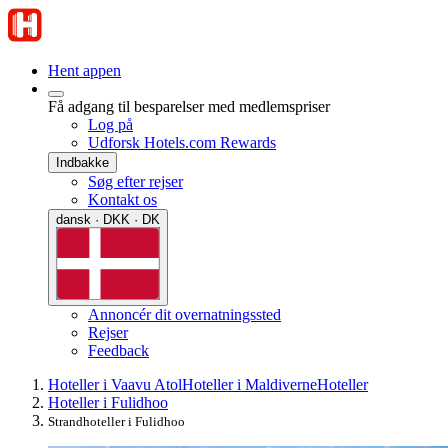
Hent appen
Få adgang til besparelser med medlemspriser
Log på
Udforsk Hotels.com Rewards
Indbakke
Søg efter rejser
Kontakt os
dansk · DKK · DK
Annoncér dit overnatningssted
Rejser
Feedback
Hoteller i Vaavu Atol
Hoteller i Maldiverne
Hoteller
Hoteller i Fulidhoo
Strandhoteller i Fulidhoo