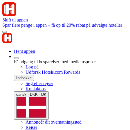
Skift til appen
Spar flere penge i appen – få op til 20% rabat på udvalgte hoteller
Hent appen
Få adgang til besparelser med medlemspriser
Log på
Udforsk Hotels.com Rewards
Indbakke
Søg efter rejser
Kontakt os
dansk · DKK · DK
Annoncér dit overnatningssted
Rejser