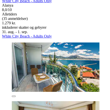
White City Beach - Adults Only
Alanya
8,0/10
Alletiders
(35 anmeldelser)
1.279 kr.
inkluderer skatter og gebyrer
31. aug. - 1. sep.
White City Beach - Adults Only