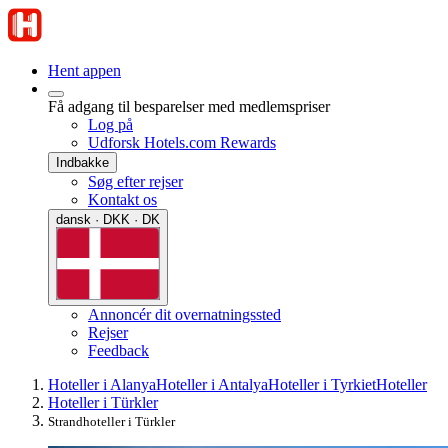
Hent appen
Få adgang til besparelser med medlemspriser
Log på
Udforsk Hotels.com Rewards
Indbakke
Søg efter rejser
Kontakt os
dansk · DKK · DK
Annoncér dit overnatningssted
Rejser
Feedback
Hoteller i Alanya
Hoteller i Antalya
Hoteller i Tyrkiet
Hoteller
Hoteller i Türkler
Strandhoteller i Türkler