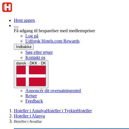
Hent appen
Få adgang til besparelser med medlemspriser
Log på
Udforsk Hotels.com Rewards
Indbakke
Søg efter rejser
Kontakt os
dansk · DKK · DK
Annoncér dit overnatningssted
Rejser
Feedback
Hoteller i Antalya
Hoteller i Tyrkiet
Hoteller
Hoteller i Alanya
Hoteller i Avsallar