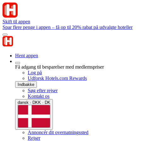
Skift til appen
Spar flere penge i appen – få op til 20% rabat på udvalgte hoteller
Hent appen
Få adgang til besparelser med medlemspriser
Log på
Udforsk Hotels.com Rewards
Indbakke
Søg efter rejser
Kontakt os
dansk · DKK · DK
Annoncér dit overnatningssted
Rejser