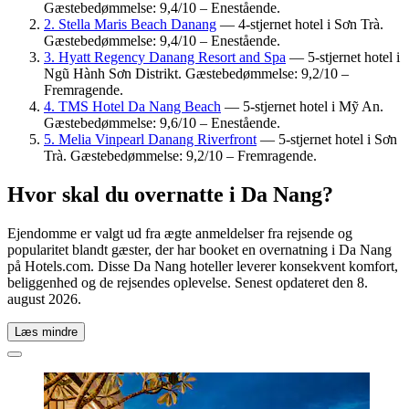
Gæstebedømmelse: 9,4/10 – Enestående.
2. Stella Maris Beach Danang
— 4-stjernet hotel i Sơn Trà.
Gæstebedømmelse: 9,4/10 – Enestående.
3. Hyatt Regency Danang Resort and Spa
— 5-stjernet hotel i
Ngũ Hành Sơn Distrikt. Gæstebedømmelse: 9,2/10 –
Fremragende.
4. TMS Hotel Da Nang Beach
— 5-stjernet hotel i Mỹ An.
Gæstebedømmelse: 9,6/10 – Enestående.
5. Melia Vinpearl Danang Riverfront
— 5-stjernet hotel i Sơn
Trà. Gæstebedømmelse: 9,2/10 – Fremragende.
Hvor skal du overnatte i Da Nang?
Ejendomme er valgt ud fra ægte anmeldelser fra rejsende og
popularitet blandt gæster, der har booket en overnatning i Da Nang
på Hotels.com. Disse Da Nang hoteller leverer konsekvent komfort,
beliggenhed og de rejsendes oplevelse. Senest opdateret den
8.
august 2026
.
Læs mindre