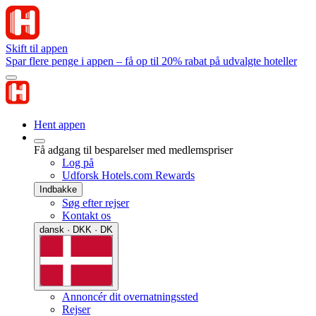
Skift til appen
Spar flere penge i appen – få op til 20% rabat på udvalgte hoteller
Hent appen
Få adgang til besparelser med medlemspriser
Log på
Udforsk Hotels.com Rewards
Indbakke
Søg efter rejser
Kontakt os
dansk · DKK · DK
Annoncér dit overnatningssted
Rejser