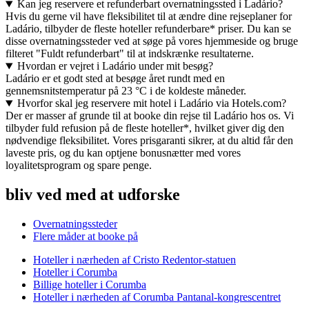
Kan jeg reservere et refunderbart overnatningssted i Ladário?
Hvis du gerne vil have fleksibilitet til at ændre dine rejseplaner for
Ladário, tilbyder de fleste hoteller refunderbare* priser. Du kan se
disse overnatningssteder ved at søge på vores hjemmeside og bruge
filteret "Fuldt refunderbart" til at indskrænke resultaterne.
Hvordan er vejret i Ladário under mit besøg?
Ladário er et godt sted at besøge året rundt med en
gennemsnitstemperatur på 23 °C i de koldeste måneder.
Hvorfor skal jeg reservere mit hotel i Ladário via Hotels.com?
Der er masser af grunde til at booke din rejse til Ladário hos os. Vi
tilbyder fuld refusion på de fleste hoteller*, hvilket giver dig den
nødvendige fleksibilitet. Vores prisgaranti sikrer, at du altid får den
laveste pris, og du kan optjene bonusnætter med vores
loyalitetsprogram og spare penge.
bliv ved med at udforske
Overnatningssteder
Flere måder at booke på
Hoteller i nærheden af Cristo Redentor-statuen
Hoteller i Corumba
Billige hoteller i Corumba
Hoteller i nærheden af Corumba Pantanal-kongrescentret