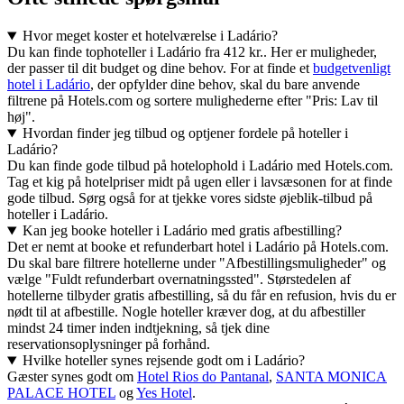
Hvor meget koster et hotelværelse i Ladário?
Du kan finde tophoteller i Ladário fra 412 kr.. Her er muligheder,
der passer til dit budget og dine behov. For at finde et
budgetvenligt
hotel i Ladário
, der opfylder dine behov, skal du bare anvende
filtrene på Hotels.com og sortere mulighederne efter "Pris: Lav til
høj".
Hvordan finder jeg tilbud og optjener fordele på hoteller i
Ladário?
Du kan finde gode tilbud på hotelophold i Ladário med Hotels.com.
Tag et kig på hotelpriser midt på ugen eller i lavsæsonen for at finde
gode tilbud. Sørg også for at tjekke vores sidste øjeblik-tilbud på
hoteller i Ladário.
Kan jeg booke hoteller i Ladário med gratis afbestilling?
Det er nemt at booke et refunderbart hotel i Ladário på Hotels.com.
Du skal bare filtrere hotellerne under "Afbestillingsmuligheder" og
vælge "Fuldt refunderbart overnatningssted". Størstedelen af
hotellerne tilbyder gratis afbestilling, så du får en refusion, hvis du er
nødt til at afbestille. Nogle hoteller kræver dog, at du afbestiller
mindst 24 timer inden indtjekning, så tjek dine
reservationsoplysninger på forhånd.
Hvilke hoteller synes rejsende godt om i Ladário?
Gæster synes godt om
Hotel Rios do Pantanal
,
SANTA MONICA
PALACE HOTEL
og
Yes Hotel
.