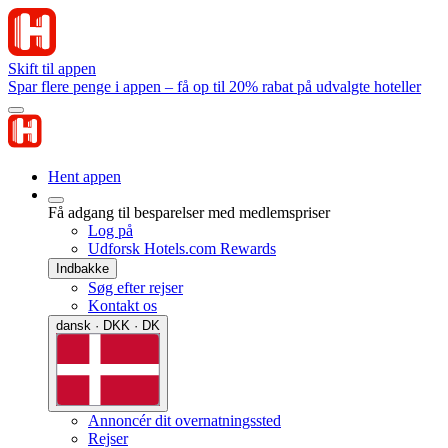
Skift til appen
Spar flere penge i appen – få op til 20% rabat på udvalgte hoteller
Hent appen
Få adgang til besparelser med medlemspriser
Log på
Udforsk Hotels.com Rewards
Indbakke
Søg efter rejser
Kontakt os
dansk · DKK · DK
Annoncér dit overnatningssted
Rejser