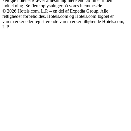
*Nogle hoteller kræver afbestilling mere end 24 timer inden
indtjekning. Se flere oplysninger på vores hjemmeside.
© 2026 Hotels.com, L.P. – en del af Expedia Group. Alle
rettigheder forbeholdes. Hotels.com og Hotels.com-logoet er
varemærker eller registrerende varemærker tilhørende Hotels.com,
L.P.