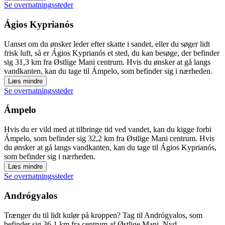
Se overnatningssteder
Ágios Kyprianós
Uanset om du ønsker leder efter skatte i sandet, eller du søger lidt
frisk luft, så er Ágios Kyprianós et sted, du kan besøge, der befinder
sig 31,3 km fra Østlige Mani centrum. Hvis du ønsker at gå langs
vandkanten, kan du tage til Ámpelo, som befinder sig i nærheden.
Læs mindre
Se overnatningssteder
Ámpelo
Hvis du er vild med at tilbringe tid ved vandet, kan du kigge forbi
Ámpelo, som befinder sig 32,2 km fra Østlige Mani centrum. Hvis
du ønsker at gå langs vandkanten, kan du tage til Ágios Kyprianós,
som befinder sig i nærheden.
Læs mindre
Se overnatningssteder
Andrógyalos
Trænger du til lidt kulør på kroppen? Tag til Andrógyalos, som
befinder sig 36,1 km fra centrum af Østlige Mani. Nyd