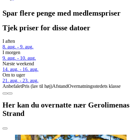
Spar flere penge med medlemspriser
Tjek priser for disse datoer
I aften
8. aug. - 9. aug.
I morgen
9. aug. - 10. aug.
Næste weekend
14. aug. - 16. aug.
Om to uger
21. aug. - 23. aug.
Anbefalet
Pris (lav til høj)
Afstand
Overnatningsstedets klasse
Her kan du overnatte nær Gerolimenas
Strand