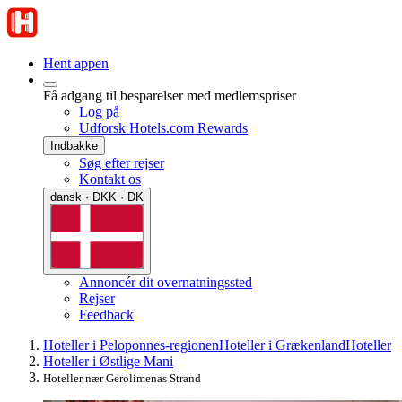
Hent appen
Få adgang til besparelser med medlemspriser
Log på
Udforsk Hotels.com Rewards
Indbakke
Søg efter rejser
Kontakt os
dansk · DKK · DK
Annoncér dit overnatningssted
Rejser
Feedback
Hoteller i Peloponnes-regionen
Hoteller i Grækenland
Hoteller
Hoteller i Østlige Mani
Hoteller nær Gerolimenas Strand