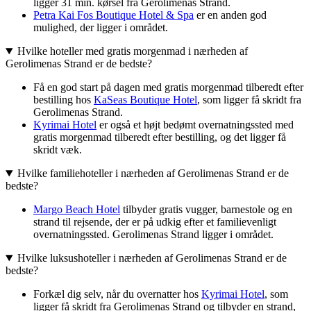
ligger 31 min. kørsel fra Gerolimenas Strand.
Petra Kai Fos Boutique Hotel & Spa
er en anden god
mulighed, der ligger i området.
Hvilke hoteller med gratis morgenmad i nærheden af
Gerolimenas Strand er de bedste?
Få en god start på dagen med gratis morgenmad tilberedt efter
bestilling hos
KaSeas Boutique Hotel
, som ligger få skridt fra
Gerolimenas Strand.
Kyrimai Hotel
er også et højt bedømt overnatningssted med
gratis morgenmad tilberedt efter bestilling, og det ligger få
skridt væk.
Hvilke familiehoteller i nærheden af Gerolimenas Strand er de
bedste?
Margo Beach Hotel
tilbyder gratis vugger, barnestole og en
strand til rejsende, der er på udkig efter et familievenligt
overnatningssted. Gerolimenas Strand ligger i området.
Hvilke luksushoteller i nærheden af Gerolimenas Strand er de
bedste?
Forkæl dig selv, når du overnatter hos
Kyrimai Hotel
, som
ligger få skridt fra Gerolimenas Strand og tilbyder en strand,