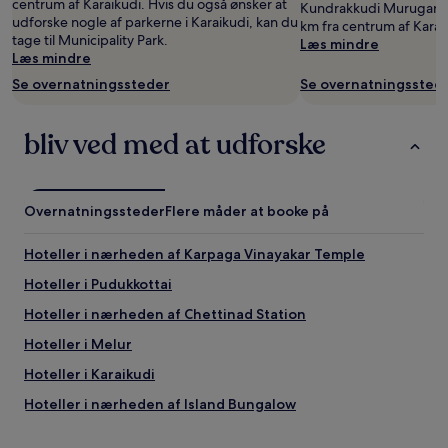
centrum af Karaikudi. Hvis du også ønsker at
Kundrakkudi Murugan Te
udforske nogle af parkerne i Karaikudi, kan du
km fra centrum af Karai
tage til Municipality Park.
Læs mindre
Læs mindre
Se overnatningssteder
Se overnatningssted
bliv ved med at udforske
Overnatningssteder
Flere måder at booke på
Hoteller i nærheden af Karpaga Vinayakar Temple
Hoteller i Pudukkottai
Hoteller i nærheden af Chettinad Station
Hoteller i Melur
Hoteller i Karaikudi
Hoteller i nærheden af Island Bungalow
Hoteller i Thirumayam