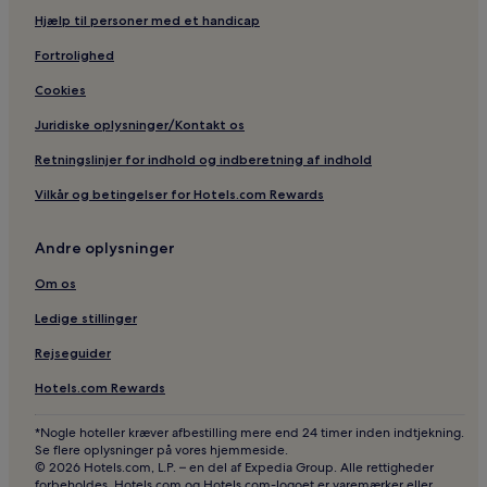
Hjælp til personer med et handicap
Fortrolighed
Cookies
Juridiske oplysninger/Kontakt os
Retningslinjer for indhold og indberetning af indhold
Vilkår og betingelser for Hotels.com Rewards
Andre oplysninger
Om os
Ledige stillinger
Rejseguider
Hotels.com Rewards
*Nogle hoteller kræver afbestilling mere end 24 timer inden indtjekning.
Se flere oplysninger på vores hjemmeside.
© 2026 Hotels.com, L.P. – en del af Expedia Group. Alle rettigheder
forbeholdes. Hotels.com og Hotels.com-logoet er varemærker eller