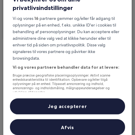
2 rejsende, 1 værelse
privatlivsindstillinger
Jeg skal på forretningsrejse
Vi og vores
16
partnere gemmer og/eller får adgang til
oplysninger på en enhed, f.eks. unikke ID'er i cookies til
Søg
behandling af personoplysninger. Du kan acceptere eller
administrere dine valg ved at klikke herunder eller til
enhver tid på siden om privatlivspolitik. Disse valg
signaleres til vores partnere og påvirker ikke
Muligheder for gratis afbestilling, hvis dine
browsingdata.
planer ændrer sig
Vi og vores partnere behandler data for at levere:
Bruge præcise geografiske placeringsoplysninger. Aktivt scanne
Optjen fordele for hver overnatning
enhedskarakteristika til identifikation. Opbevare og/eller tilgå
oplysninger på en enhed. Tilpasset annoncering og indhold,
annoncerings- og indholdsmåling, målgruppeundersøgelser og
udvikling af tjenester.
Spar flere penge med medlemspriser
Liste over partnere (leverandører)
Jeg accepterer
Tjek priser for disse datoer
Afvis
I aften
I morgen