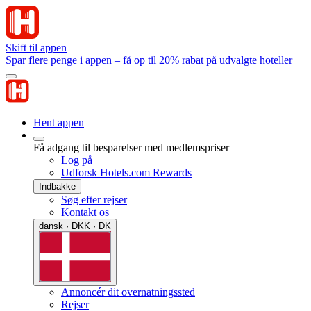
Skift til appen
Spar flere penge i appen – få op til 20% rabat på udvalgte hoteller
Hent appen
Få adgang til besparelser med medlemspriser
Log på
Udforsk Hotels.com Rewards
Indbakke
Søg efter rejser
Kontakt os
dansk · DKK · DK
Annoncér dit overnatningssted
Rejser