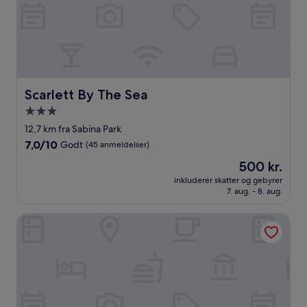
Scarlett By The Sea
Scarlett By The Sea
3.0-
stjernet
12,7 km fra Sabina Park
overnatningssted
7.0
7,0/10
Godt
(45 anmeldelser)
ud
Prisen
500 kr.
af
er
10,
inkluderer skatter og gebyrer
500 kr.
7. aug. - 8. aug.
Godt,
(45
anmeldelser)
Starlight Chalet