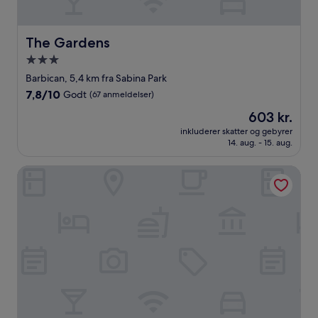
The Gardens
The Gardens
3.0-
stjernet
Barbican, 5,4 km fra Sabina Park
overnatningssted
7.8
7,8/10
Godt
(67 anmeldelser)
ud
Prisen
603 kr.
af
er
10,
inkluderer skatter og gebyrer
603 kr.
14. aug. - 15. aug.
Godt,
(67
anmeldelser)
AC Hotel by Marriott Kingston, Jamaica