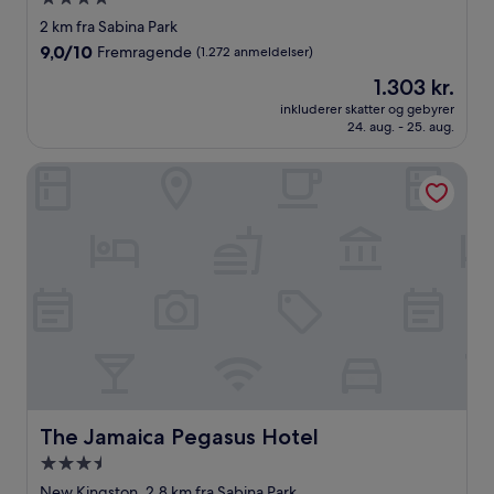
stjernet
2 km fra Sabina Park
overnatningssted
9.0
9,0/10
Fremragende
(1.272 anmeldelser)
ud
Prisen
1.303 kr.
af
er
10,
inkluderer skatter og gebyrer
1.303 kr.
24. aug. - 25. aug.
Fremragende,
(1.272
anmeldelser)
The Jamaica Pegasus Hotel
The Jamaica Pegasus Hotel
The Jamaica Pegasus Hotel
3.5-
stjernet
New Kingston, 2,8 km fra Sabina Park