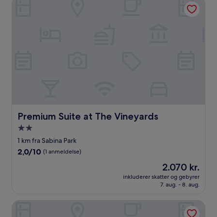
Premium Suite at The Vineyards
Premium Suite at The Vineyards
Premium Suite at The Vineyards
2.0-
stjernet
1 km fra Sabina Park
overnatningssted
2.0
2,0/10
(1 anmeldelse)
ud
Prisen
2.070 kr.
af
er
10,
inkluderer skatter og gebyrer
2.070 kr.
7. aug. - 8. aug.
(1
anmeldelse)
New Kingston Comfy 2BR Apartment