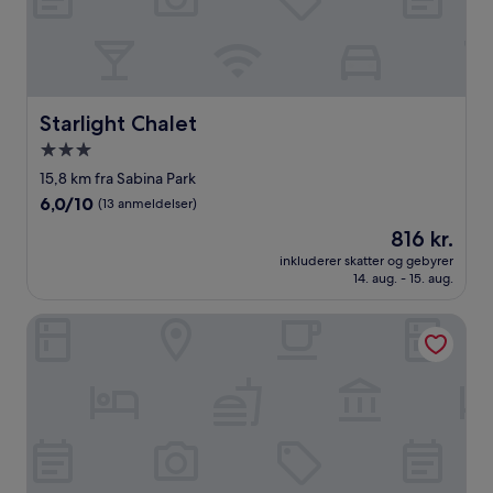
Starlight Chalet
Starlight Chalet
3.0-
stjernet
15,8 km fra Sabina Park
overnatningssted
6.0
6,0/10
(13 anmeldelser)
ud
Prisen
816 kr.
af
er
10,
inkluderer skatter og gebyrer
816 kr.
14. aug. - 15. aug.
(13
anmeldelser)
Phoenix Park Villas Portmore