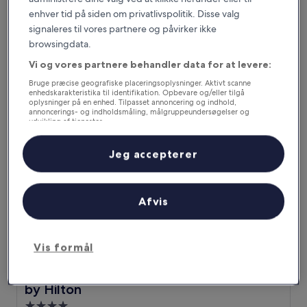
3.0-
enhver tid på siden om privatlivspolitik. Disse valg
stjernet
Kencot, 2,4 km fra Sabina Park
overnatningssted
signaleres til vores partnere og påvirker ikke
7.6
7,6/10
Godt
(7 anmeldelser)
browsingdata.
ud
Prisen
529 kr.
af
Vi og vores partnere behandler data for at levere:
er
10,
inkluderer skatter og gebyrer
529 kr.
6. sep. - 7. sep.
Godt,
Bruge præcise geografiske placeringsoplysninger. Aktivt scanne
(7
enhedskarakteristika til identifikation. Opbevare og/eller tilgå
oplysninger på en enhed. Tilpasset annoncering og indhold,
anmeldelser)
ROK Hotel Kingston, Tapestry Collection by Hilton
annoncerings- og indholdsmåling, målgruppeundersøgelser og
udvikling af tjenester.
Liste over partnere (leverandører)
Jeg accepterer
Afvis
Vis formål
ROK Hotel Kingston, Tapestry Collection by Hilton
ROK Hotel Kingston, Tapestry Collection
by Hilton
4.0-