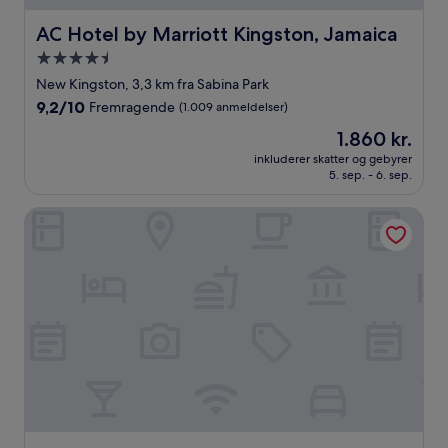
AC Hotel by Marriott Kingston, Jamaica
AC Hotel by Marriott Kingston, Jamaica
4.5-
stjernet
New Kingston, 3,3 km fra Sabina Park
overnatningssted
9.2
9,2/10
Fremragende
(1.009 anmeldelser)
ud
Prisen
1.860 kr.
af
er
10,
inkluderer skatter og gebyrer
1.860 kr.
5. sep. - 6. sep.
Fremragende,
(1.009
anmeldelser)
Millsborough B&B