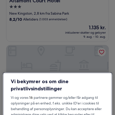
Altamont Court Hotel
3.0-
stjernet
New Kingston, 2,8 km fra Sabina Park
overnatningssted
8.2
8,2/10
Alletiders
(1.003 anmeldelser)
ud
Prisen
1.135 kr.
af
er
10,
inkluderer skatter og gebyrer
1.135 kr.
9. aug. - 10. aug.
Alletiders,
(1.003
anmeldelser)
Pogas suites
Vi bekymrer os om dine
privatlivsindstillinger
Vi og vores
16
partnere gemmer og/eller får adgang til
oplysninger på en enhed, f.eks. unikke ID'er i cookies til
Pogas suites
Pogas suites
behandling af personoplysninger. Du kan acceptere eller
administrere dine valg ved at klikke herunder eller til