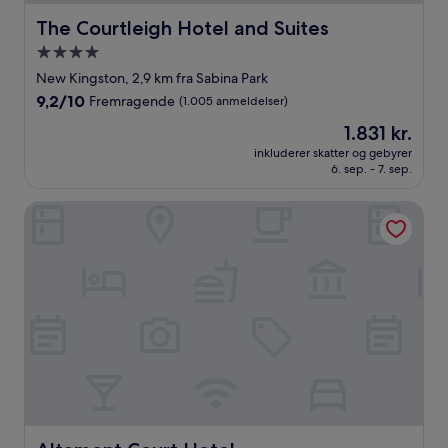
The Courtleigh Hotel and Suites
The Courtleigh Hotel and Suites
4.0-
stjernet
New Kingston, 2,9 km fra Sabina Park
overnatningssted
9.2
9,2/10
Fremragende
(1.005 anmeldelser)
ud
Prisen
1.831 kr.
af
er
10,
inkluderer skatter og gebyrer
1.831 kr.
6. sep. - 7. sep.
Fremragende,
(1.005
anmeldelser)
Altamont Court Hotel
Altamont Court Hotel