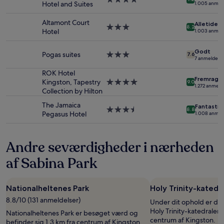
Hotel and Suites
1.005 anmel
for
stjernet
de
overnatningssted
Altamont Court
Alletiders
seneste
3.0-
8.2
Hotel
1.003 anmel
24
stjernet
timer.
overnatningssted
Godt
Priser
Pogas suites
3.0-
7.6
7 anmeldelse
og
stjernet
tilgængelighed
overnatningssted
ROK Hotel
kan
Fremrage
Kingston, Tapestry
4.0-
9.0
1.272 anmeld
ændres
Collection by Hilton
stjernet
uden
overnatningssted
The Jamaica
varsel.
Fantastis
3.5-
8.8
Pegasus Hotel
1.008 anmel
Yderligere
stjernet
vilkår
overnatningssted
kan
Andre seværdigheder i nærheden
gælde.
af Sabina Park
Nationalheltenes Park
Holy Trinity-katedr
8.8/10 (131 anmeldelser)
Under dit ophold er de
Holy Trinity-katedralen,
Nationalheltenes Park er besøget værd og
centrum af Kingston.
befinder sig 1,3 km fra centrum af Kingston.