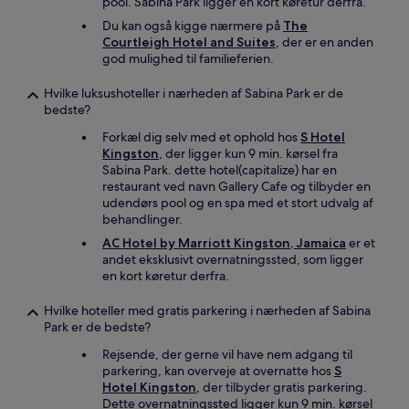
pool. Sabina Park ligger en kort køretur derfra.
Du kan også kigge nærmere på
The
Courtleigh Hotel and Suites
, der er en anden
god mulighed til familieferien.
Hvilke luksushoteller i nærheden af Sabina Park er de
bedste?
Forkæl dig selv med et ophold hos
S Hotel
Kingston
, der ligger kun 9 min. kørsel fra
Sabina Park. dette hotel(capitalize) har en
restaurant ved navn Gallery Cafe og tilbyder en
udendørs pool og en spa med et stort udvalg af
behandlinger.
AC Hotel by Marriott Kingston, Jamaica
er et
andet eksklusivt overnatningssted, som ligger
en kort køretur derfra.
Hvilke hoteller med gratis parkering i nærheden af Sabina
Park er de bedste?
Rejsende, der gerne vil have nem adgang til
parkering, kan overveje at overnatte hos
S
Hotel Kingston
, der tilbyder gratis parkering.
Dette overnatningssted ligger kun 9 min. kørsel