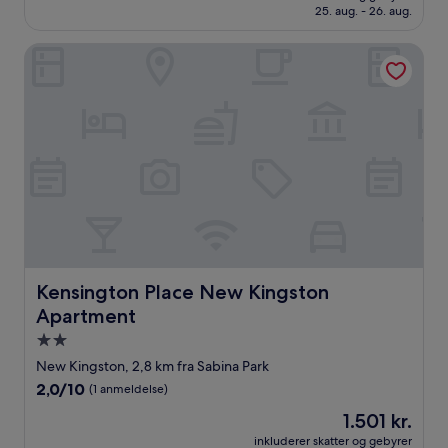
422 kr.
25. aug. - 26. aug.
(4
anmeldelser)
Kensington Place New Kingston Apartment
Kensington Place New Kingston Apartment
Kensington Place New Kingston
Apartment
2.0-
stjernet
New Kingston, 2,8 km fra Sabina Park
overnatningssted
2.0
2,0/10
(1 anmeldelse)
ud
Prisen
1.501 kr.
af
er
10,
inkluderer skatter og gebyrer