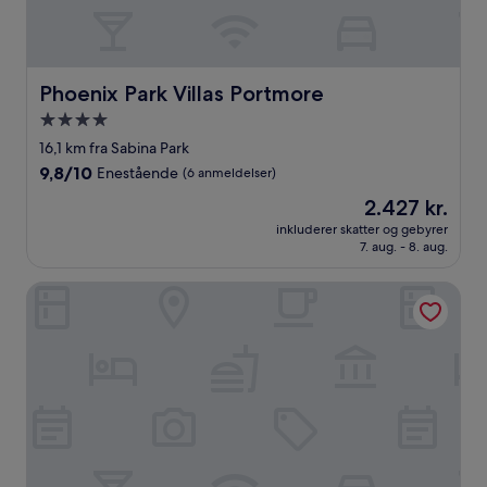
Phoenix Park Villas Portmore
Phoenix Park Villas Portmore
4.0-
stjernet
16,1 km fra Sabina Park
overnatningssted
9.8
9,8/10
Enestående
(6 anmeldelser)
ud
Prisen
2.427 kr.
af
er
10,
inkluderer skatter og gebyrer
2.427 kr.
7. aug. - 8. aug.
Enestående,
(6
anmeldelser)
The Gardens