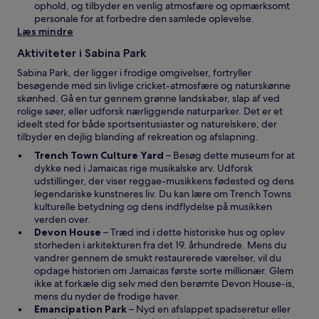
y
ophold, og tilbyder en venlig atmosfære og opmærksomt
t
personale for at forbedre den samlede oplevelse.
v
Læs mindre
i
Aktiviteter i Sabina Park
n
d
Sabina Park, der ligger i frodige omgivelser, fortryller
u
besøgende med sin livlige cricket-atmosfære og naturskønne
e
skønhed. Gå en tur gennem grønne landskaber, slap af ved
rolige søer, eller udforsk nærliggende naturparker. Det er et
ideelt sted for både sportsentusiaster og naturelskere, der
tilbyder en dejlig blanding af rekreation og afslapning.
Å
Trench Town Culture Yard
– Besøg dette museum for at
b
dykke ned i Jamaicas rige musikalske arv. Udforsk
n
udstillinger, der viser reggae-musikkens fødested og dens
e
legendariske kunstneres liv. Du kan lære om Trench Towns
r
kulturelle betydning og dens indflydelse på musikken
i
verden over.
Å
e
Devon House
– Træd ind i dette historiske hus og oplev
b
t
storheden i arkitekturen fra det 19. århundrede. Mens du
n
n
vandrer gennem de smukt restaurerede værelser, vil du
e
y
opdage historien om Jamaicas første sorte millionær. Glem
r
t
ikke at forkæle dig selv med den berømte Devon House-is,
i
v
mens du nyder de frodige haver.
e
Å
i
Emancipation Park
– Nyd en afslappet spadseretur eller