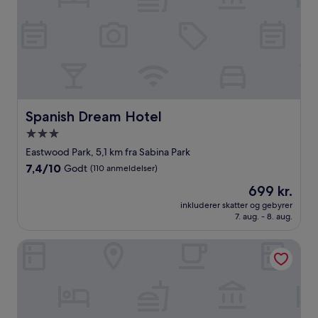
Spanish Dream Hotel
Spanish Dream Hotel
3.0-
stjernet
Eastwood Park, 5,1 km fra Sabina Park
overnatningssted
7.4
7,4/10
Godt
(110 anmeldelser)
ud
Prisen
699 kr.
af
er
10,
inkluderer skatter og gebyrer
699 kr.
7. aug. - 8. aug.
Godt,
(110
anmeldelser)
Scarlett By The Sea