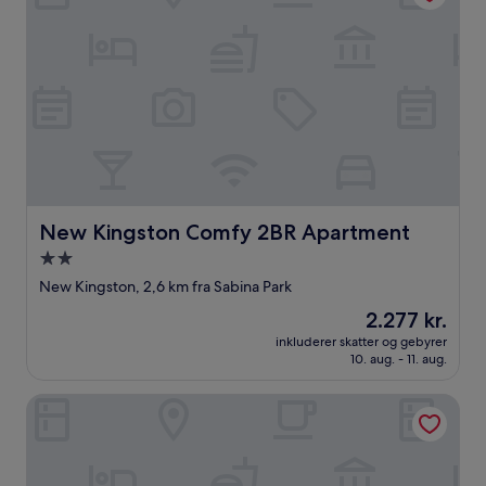
New Kingston Comfy 2BR Apartment
New Kingston Comfy 2BR Apartment
2.0-
stjernet
New Kingston, 2,6 km fra Sabina Park
overnatningssted
Prisen
2.277 kr.
er
inkluderer skatter og gebyrer
2.277 kr.
10. aug. - 11. aug.
Spanish Dream Hotel