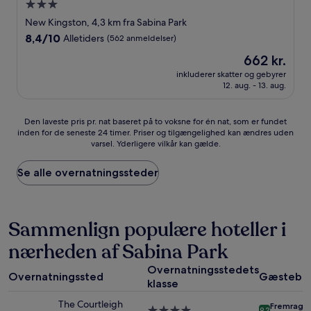
3.0-
stjernet
New Kingston, 4,3 km fra Sabina Park
overnatningssted
8.4
8,4/10
Alletiders
(562 anmeldelser)
ud
Prisen
662 kr.
af
er
10,
inkluderer skatter og gebyrer
662 kr.
12. aug. - 13. aug.
Alletiders,
(562
anmeldelser)
Den
Den laveste pris pr. nat baseret på to voksne for én nat, som er fundet
inden for de seneste 24 timer. Priser og tilgængelighed kan ændres uden
laveste
varsel. Yderligere vilkår kan gælde.
pris
pr.
nat
Se alle overnatningssteder
baseret
på
to
voksne
Sammenlign populære hoteller i
for
nærheden af Sabina Park
én
nat,
Overnatningsstedets
som
Overnatningssted
Gæstebe
klasse
er
fundet
The Courtleigh
Fremrage
inden
4.0-
9.2