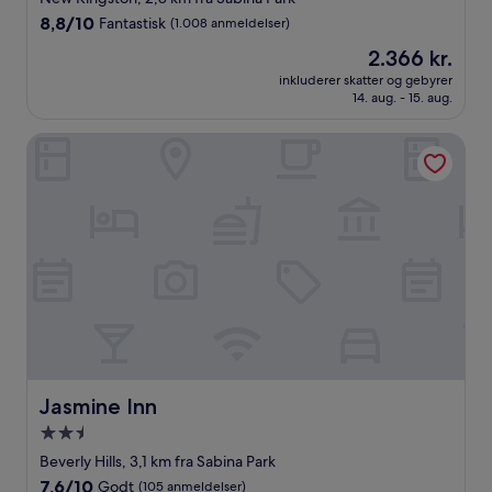
overnatningssted
8.8
8,8/10
Fantastisk
(1.008 anmeldelser)
ud
Prisen
2.366 kr.
af
er
10,
inkluderer skatter og gebyrer
2.366 kr.
14. aug. - 15. aug.
Fantastisk,
(1.008
anmeldelser)
Jasmine Inn
Jasmine Inn
Jasmine Inn
2.5-
stjernet
Beverly Hills, 3,1 km fra Sabina Park
overnatningssted
7.6
7,6/10
Godt
(105 anmeldelser)