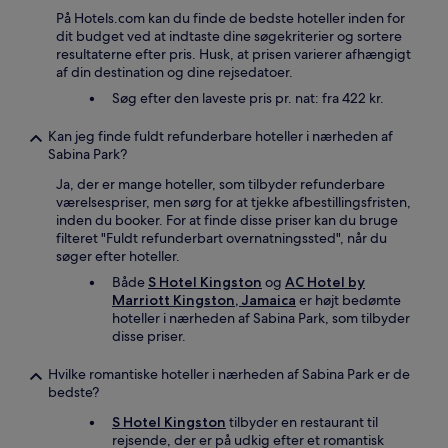
På Hotels.com kan du finde de bedste hoteller inden for
dit budget ved at indtaste dine søgekriterier og sortere
resultaterne efter pris. Husk, at prisen varierer afhængigt
af din destination og dine rejsedatoer.
Søg efter den laveste pris pr. nat: fra 422 kr.
Kan jeg finde fuldt refunderbare hoteller i nærheden af
Sabina Park?
Ja, der er mange hoteller, som tilbyder refunderbare
værelsespriser, men sørg for at tjekke afbestillingsfristen,
inden du booker. For at finde disse priser kan du bruge
filteret "Fuldt refunderbart overnatningssted", når du
søger efter hoteller.
Både
S Hotel Kingston
og
AC Hotel by
Marriott Kingston, Jamaica
er højt bedømte
hoteller i nærheden af Sabina Park, som tilbyder
disse priser.
Hvilke romantiske hoteller i nærheden af Sabina Park er de
bedste?
S Hotel Kingston
tilbyder en restaurant til
rejsende, der er på udkig efter et romantisk