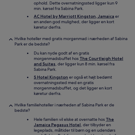
ophold. Dette overnatningssted ligger kun 9
min. kørsel fra Sabina Park.
AC Hotel by Marriott Kingston, Jamaica
er
en anden god mulighed, der ligger en kort
køretur derfra.
Hvilke hoteller med gratis morgenmad i nærheden af Sabina
Park er de bedste?
Du kan nyde godt af en gratis
morgenmadsbuffet hos
The Courtleigh Hotel
and Suites
, der ligger kun 8 min. kørsel fra
Sabina Park.
S Hotel Kingston
er også et højt bedømt
overnatningssted med en gratis
morgenmadsbuffet, og det ligger en kort
køretur derfra.
Hvilke familiehoteller i nærheden af Sabina Park er de
bedste?
Hele familien vil elske at overnatte hos
The
Jamaica Pegasus Hotel
, der tilbyder en
legeplads, måltider til børn og en udendørs