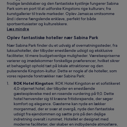
frodige landskaber og den fantastiske kystlinje fungerer Sabina
Park som en port til at udforske Kingstons rige kulturarv, fra
kunstgallerier til travle markeder. Oplev Jamaicas smitsomme
ånd i denne fængslende enklave, perfekt for både
sportsentusiaster og kulturelskere.
Læs mindre
Oplev fantastiske hoteller nær Sabina Park
Nær Sabina Park finder du et udvalg af overnatningssteder, fra
luksushoteller, der tilbyder enestående udsigt og eksklusive
faciliteter, til mere budgetvenlige muligheder. Værelsespriserne
varierer og imødekommer forskellige præferencer, hvilket sikrer
et behageligt ophold tæt på lokale attraktioner og den
pulserende Kingston-kultur. Dette er nogle af de hoteller, som
vores rejsende foretrækker nær Sabina Park:
Å
ROK Hotel Kingston
: ROK Hotel Kingston er et sofistikeret
b
4,0-stjernet hotel, der tilbyder en enestående
n
gæsteoplevelse med en rosende vurdering på 9,0. Dette
e
hotel henvender sig til kræsne fritidsrejsende, der søger
r
komfort og elegance. Gæsterne kan nyde en lækker
i
morgenmad, der er svær at overgå, nyde den fantastiske
e
udsigt fra ejendommen og sætte pris på den dejlige
t
indretning overalt i rummet. Hotellet er designet med
n
moderne faciliteter, der skaber en indbydende atmosfære,