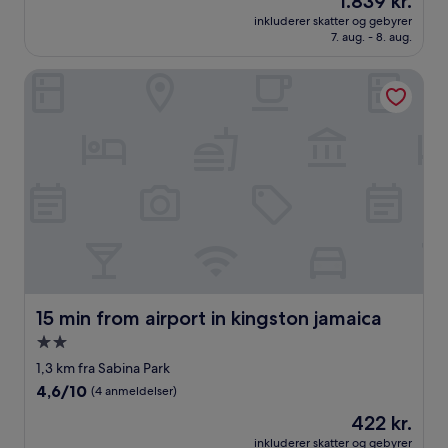
1.839 kr.
af
er
10,
inkluderer skatter og gebyrer
1.839 kr.
7. aug. - 8. aug.
Alletiders,
(2
anmeldelser)
15 min from airport in kingston jamaica
15 min from airport in kingston jamaica
15 min from airport in kingston jamaica
2.0-
stjernet
1,3 km fra Sabina Park
overnatningssted
4.6
4,6/10
(4 anmeldelser)
ud
Prisen
422 kr.
af
er
10,
inkluderer skatter og gebyrer