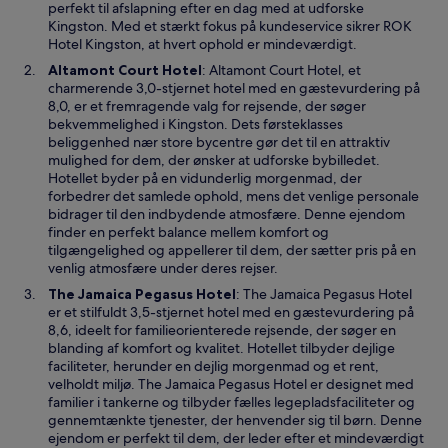
y
perfekt til afslapning efter en dag med at udforske
t
Kingston. Med et stærkt fokus på kundeservice sikrer ROK
v
Hotel Kingston, at hvert ophold er mindeværdigt.
i
Å
Altamont Court Hotel
: Altamont Court Hotel, et
n
b
charmerende 3,0-stjernet hotel med en gæstevurdering på
d
n
8,0, er et fremragende valg for rejsende, der søger
u
e
bekvemmelighed i Kingston. Dets førsteklasses
e
r
beliggenhed nær store bycentre gør det til en attraktiv
i
mulighed for dem, der ønsker at udforske bybilledet.
e
Hotellet byder på en vidunderlig morgenmad, der
t
forbedrer det samlede ophold, mens det venlige personale
n
bidrager til den indbydende atmosfære. Denne ejendom
y
finder en perfekt balance mellem komfort og
t
tilgængelighed og appellerer til dem, der sætter pris på en
v
venlig atmosfære under deres rejser.
i
Å
The Jamaica Pegasus Hotel
: The Jamaica Pegasus Hotel
n
b
er et stilfuldt 3,5-stjernet hotel med en gæstevurdering på
d
n
8,6, ideelt for familieorienterede rejsende, der søger en
u
e
blanding af komfort og kvalitet. Hotellet tilbyder dejlige
e
r
faciliteter, herunder en dejlig morgenmad og et rent,
i
velholdt miljø. The Jamaica Pegasus Hotel er designet med
e
familier i tankerne og tilbyder fælles legepladsfaciliteter og
t
gennemtænkte tjenester, der henvender sig til børn. Denne
n
ejendom er perfekt til dem, der leder efter et mindeværdigt