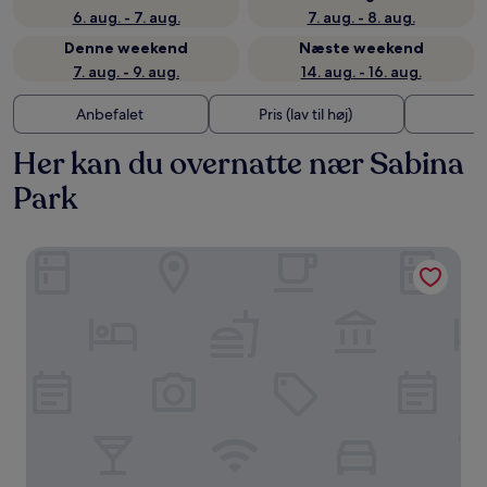
6. aug. - 7. aug.
7. aug. - 8. aug.
Denne weekend
Næste weekend
7. aug. - 9. aug.
14. aug. - 16. aug.
Anbefalet
Pris (lav til høj)
A
Her kan du overnatte nær Sabina
Park
The Courtleigh Hotel and Suites