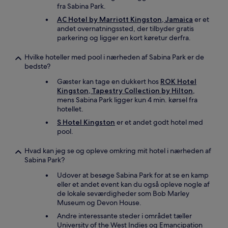
fra Sabina Park.
AC Hotel by Marriott Kingston, Jamaica
er et
andet overnatningssted, der tilbyder gratis
parkering og ligger en kort køretur derfra.
Hvilke hoteller med pool i nærheden af Sabina Park er de
bedste?
Gæster kan tage en dukkert hos
ROK Hotel
Kingston, Tapestry Collection by Hilton
,
mens Sabina Park ligger kun 4 min. kørsel fra
hotellet.
S Hotel Kingston
er et andet godt hotel med
pool.
Hvad kan jeg se og opleve omkring mit hotel i nærheden af
Sabina Park?
Udover at besøge Sabina Park for at se en kamp
eller et andet event kan du også opleve nogle af
de lokale seværdigheder som Bob Marley
Museum og Devon House.
Andre interessante steder i området tæller
University of the West Indies og Emancipation