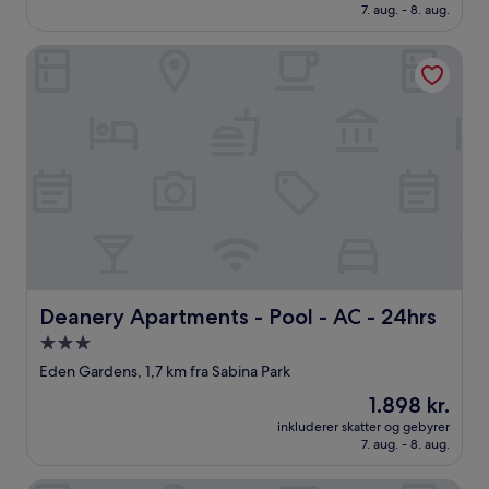
1.501 kr.
7. aug. - 8. aug.
(1
anmeldelse)
Deanery Apartments - Pool - AC - 24hrs
Deanery Apartments - Pool - AC - 24hrs
Deanery Apartments - Pool - AC - 24hrs
3.0-
stjernet
Eden Gardens, 1,7 km fra Sabina Park
overnatningssted
Prisen
1.898 kr.
er
inkluderer skatter og gebyrer
1.898 kr.
7. aug. - 8. aug.