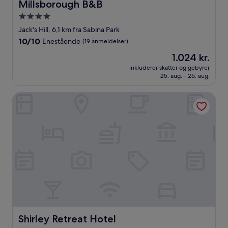
Millsborough B&B
Millsborough B&B
4.0-
stjernet
Jack's Hill, 6,1 km fra Sabina Park
overnatningssted
10.0
10/10
Enestående
(19 anmeldelser)
ud
Prisen
1.024 kr.
af
er
10,
inkluderer skatter og gebyrer
1.024 kr.
25. aug. - 26. aug.
Enestående,
(19
anmeldelser)
Shirley Retreat Hotel
Shirley Retreat Hotel
Shirley Retreat Hotel