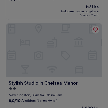
ud
Prisen
571 kr.
af
er
10,
inkluderer skatter og gebyrer
571 kr.
6. sep. - 7. sep.
Godt,
(105
anmeldelser)
Stylish Studio in Chelsea Manor
Stylish Studio in Chelsea Manor
Stylish Studio in Chelsea Manor
2.0-
stjernet
New Kingston, 3 km fra Sabina Park
overnatningssted
8.0
8,0/10
Alletiders
(2 anmeldelser)
ud
Prisen