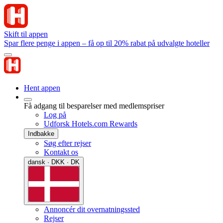
Skift til appen
Spar flere penge i appen – få op til 20% rabat på udvalgte hoteller
Hent appen
Få adgang til besparelser med medlemspriser
Log på
Udforsk Hotels.com Rewards
Indbakke
Søg efter rejser
Kontakt os
dansk · DKK · DK
Annoncér dit overnatningssted
Rejser