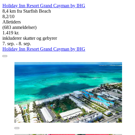
Holiday Inn Resort Grand Cayman by IHG
8,4 km fra Starfish Beach
8,2/10
Alletiders
(683 anmeldelser)
1.419 kr.
inkluderer skatter og gebyrer
7. sep. - 8. sep.
Holiday Inn Resort Grand Cayman by IHG