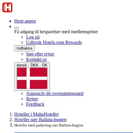
Hent appen
Få adgang til besparelser med medlemspriser
Log på
Udforsk Hotels.com Rewards
Indbakke
Søg efter rejser
Kontakt os
dansk · DKK · DK
Annoncér dit overnatningssted
Rejser
Feedback
Hoteller i Malta
Hoteller
Hoteller nær Balluta-bugten
Hoteller med parkering nær Balluta-bugten