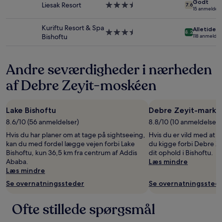
Godt
uden
Liesak Resort
3.5-
7.6
15 anmeldels
varsel.
stjernet
Yderligere
overnatningssted
Kuriftu Resort & Spa
Alletiders
vilkår
3.5-
8.2
Bishoftu
118 anmeldel
kan
stjernet
gælde.
overnatningssted
Andre seværdigheder i nærheden
af Debre Zeyit-moskéen
Lake Bishoftu
Debre Zeyit-marke
8.6/10 (56 anmeldelser)
8.8/10 (10 anmeldelser)
Hvis du har planer om at tage på sightseeing,
Hvis du er vild med at p
kan du med fordel lægge vejen forbi Lake
du kigge forbi Debre Z
Bishoftu, kun 36,5 km fra centrum af Addis
dit ophold i Bishoftu.
Ababa.
Læs mindre
Læs mindre
Se overnatningssteder
Se overnatningssted
Ofte stillede spørgsmål