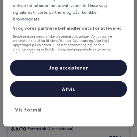
Her kan du overnatte nær Debre
enhver tid på siden om privatlivspolitik. Disse valg
signaleres til vores partnere og påvirker ikke
Zeyit-moskéen
browsingdata.
Vi og vores partnere behandler data for at levere:
Pyramid Hotels & Resorts
Bruge præcise geografiske placeringsoplysninger. Aktivt scanne
enhedskarakteristika til identifikation. Opbevare og/eller tilgå
oplysninger på en enhed. Tilpasset annoncering og indhold,
annoncerings- og indholdsmåling, målgruppeundersøgelser og
udvikling af tjenester.
Liste over partnere (leverandører)
Jeg accepterer
Afvis
Pyramid Hotels & Resorts
Pyramid Hotels & Resorts
Vis formål
5.0-
stjernet
1,8 km fra Debre Zeyit-moskéen
overnatningssted
8.6
8,6/10
Fantastisk
(7 anmeldelser)
ud