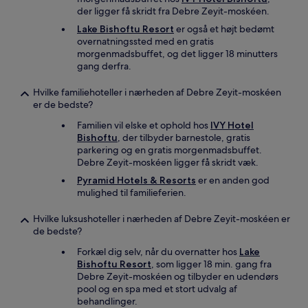
der ligger få skridt fra Debre Zeyit-moskéen.
Lake Bishoftu Resort
er også et højt bedømt
overnatningssted med en gratis
morgenmadsbuffet, og det ligger 18 minutters
gang derfra.
Hvilke familiehoteller i nærheden af Debre Zeyit-moskéen
er de bedste?
Familien vil elske et ophold hos
IVY Hotel
Bishoftu
, der tilbyder barnestole, gratis
parkering og en gratis morgenmadsbuffet.
Debre Zeyit-moskéen ligger få skridt væk.
Pyramid Hotels & Resorts
er en anden god
mulighed til familieferien.
Hvilke luksushoteller i nærheden af Debre Zeyit-moskéen er
de bedste?
Forkæl dig selv, når du overnatter hos
Lake
Bishoftu Resort
, som ligger 18 min. gang fra
Debre Zeyit-moskéen og tilbyder en udendørs
pool og en spa med et stort udvalg af
behandlinger.