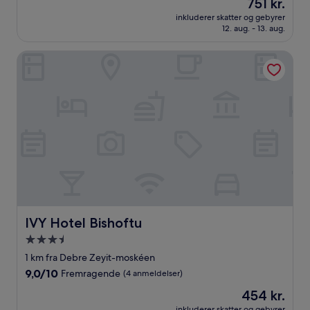
Prisen
751 kr.
af
er
10,
inkluderer skatter og gebyrer
751 kr.
12. aug. - 13. aug.
Fantastisk,
(7
anmeldelser)
IVY Hotel Bishoftu
IVY Hotel Bishoftu
IVY Hotel Bishoftu
3.5-
stjernet
1 km fra Debre Zeyit-moskéen
overnatningssted
9.0
9,0/10
Fremragende
(4 anmeldelser)
ud
Prisen
454 kr.
af
er
10,
inkluderer skatter og gebyrer