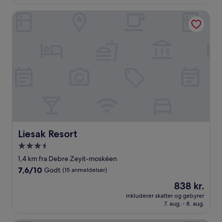
(40
anmeldelser)
Liesak Resort
Liesak Resort
Liesak Resort
3.5-
stjernet
1,4 km fra Debre Zeyit-moskéen
overnatningssted
7.6
7,6/10
Godt
(15 anmeldelser)
ud
Prisen
838 kr.
af
er
10,
inkluderer skatter og gebyrer
838 kr.
7. aug. - 8. aug.
Godt,
(15