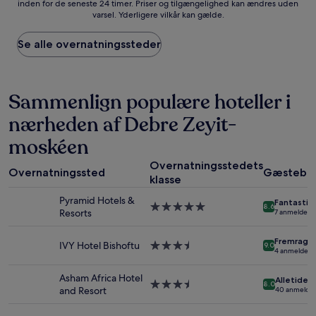
inden for de seneste 24 timer. Priser og tilgængelighed kan ændres uden
laveste
varsel. Yderligere vilkår kan gælde.
pris
pr.
nat
Se alle overnatningssteder
baseret
på
to
voksne
Sammenlign populære hoteller i
for
nærheden af Debre Zeyit-
én
nat,
moskéen
som
er
Overnatningsstedets
fundet
Overnatningssted
Gæstebe
klasse
inden
for
Pyramid Hotels &
Fantastis
5.0-
de
8.6
Resorts
7 anmeldelse
stjernet
seneste
overnatningssted
24
Fremrage
IVY Hotel Bishoftu
3.5-
timer.
9.0
4 anmeldels
stjernet
Priser
overnatningssted
og
Asham Africa Hotel
Alletiders
tilgængelighed
3.5-
8.0
and Resort
40 anmeldel
kan
stjernet
ændres
overnatningssted