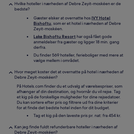
Hvilke hoteller i nærheden af Debre Zeyit-moskéen er de
bedste?
Gæster elsker at overnatte hos
IVY Hotel
Bishoftu
, som er et hotel i nærheden af Debre
Zeyit-moskéen.
Lake Bishoftu Resort
har også fået gode
anmeldelser fra gæster og ligger 18 min. gang
derfra.
Du finder 569 hoteller, ferieboliger med mere at
vælge mellem i området.
Hvor meget koster det at overnatte på hotel i nærheden af
Debre Zeyit-moskéen?
På Hotels.com finder du et udvalg af værelsespriser, som
afhænger af din destination, og hvornår du vil rejse. Tag
et kig på de forskellige muligheder for dine rejsedatoer.
Du kan sortere efter pris og filtrere ud fra dine kriterier
for at finde det bedste hotel inden for dit budget.
Tag et kig på den laveste pris pr. nat: fra 454 kr.
Kan jeg finde fuldt refunderbare hoteller i nærheden af
Debre Zeyit-moskéen?