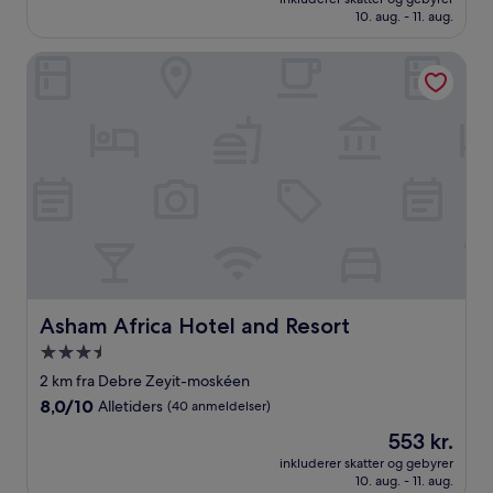
454 kr.
10. aug. - 11. aug.
Fremragende,
(4
anmeldelser)
Asham Africa Hotel and Resort
Asham Africa Hotel and Resort
Asham Africa Hotel and Resort
3.5-
stjernet
2 km fra Debre Zeyit-moskéen
overnatningssted
8.0
8,0/10
Alletiders
(40 anmeldelser)
ud
Prisen
553 kr.
af
er
10,
inkluderer skatter og gebyrer
553 kr.
10. aug. - 11. aug.
Alletiders,