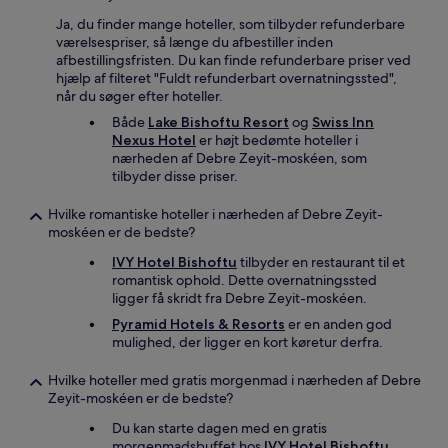
Ja, du finder mange hoteller, som tilbyder refunderbare
værelsespriser, så længe du afbestiller inden
afbestillingsfristen. Du kan finde refunderbare priser ved
hjælp af filteret "Fuldt refunderbart overnatningssted",
når du søger efter hoteller.
Både
Lake Bishoftu Resort
og
Swiss Inn
Nexus Hotel
er højt bedømte hoteller i
nærheden af Debre Zeyit-moskéen, som
tilbyder disse priser.
Hvilke romantiske hoteller i nærheden af Debre Zeyit-
moskéen er de bedste?
IVY Hotel Bishoftu
tilbyder en restaurant til et
romantisk ophold. Dette overnatningssted
ligger få skridt fra Debre Zeyit-moskéen.
Pyramid Hotels & Resorts
er en anden god
mulighed, der ligger en kort køretur derfra.
Hvilke hoteller med gratis morgenmad i nærheden af Debre
Zeyit-moskéen er de bedste?
Du kan starte dagen med en gratis
morgenmadsbuffet hos
IVY Hotel Bishoftu
,