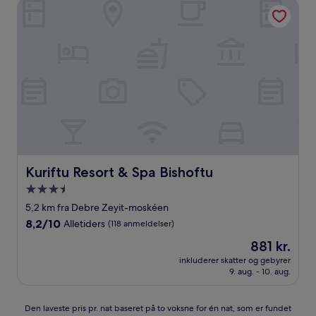
anmeldelser)
Kuriftu Resort & Spa Bishoftu
Kuriftu Resort & Spa Bishoftu
Kuriftu Resort & Spa Bishoftu
3.5-
stjernet
5,2 km fra Debre Zeyit-moskéen
overnatningssted
8.2
8,2/10
Alletiders
(118 anmeldelser)
ud
Prisen
881 kr.
af
er
10,
inkluderer skatter og gebyrer
881 kr.
9. aug. - 10. aug.
Alletiders,
(118
anmeldelser)
Den
Den laveste pris pr. nat baseret på to voksne for én nat, som er fundet