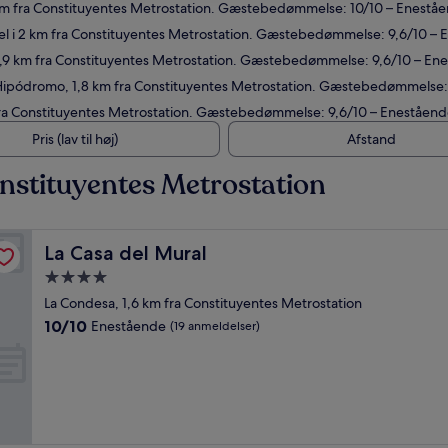
6 km fra Constituyentes Metrostation. Gæstebedømmelse: 10/10 – Enestå
el i 2 km fra Constituyentes Metrostation. Gæstebedømmelse: 9,6/10 – 
1,9 km fra Constituyentes Metrostation. Gæstebedømmelse: 9,6/10 – En
 Hipódromo, 1,8 km fra Constituyentes Metrostation. Gæstebedømmelse:
 fra Constituyentes Metrostation. Gæstebedømmelse: 9,6/10 – Eneståend
Pris (lav til høj)
Afstand
nstituyentes Metrostation
La Casa del Mural
La Casa del Mural
4.0-
stjernet
La Condesa, 1,6 km fra Constituyentes Metrostation
overnatningssted
10.0
10/10
Enestående
(19 anmeldelser)
ud
af
10,
Enestående,
(19
anmeldelser)