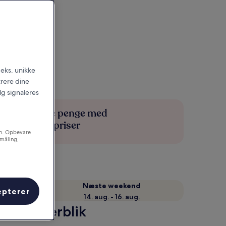
.eks. unikke
trere dine
alg signaleres
Spar flere penge med
medlemspriser
on. Opbevare
småling,
Næste weekend
epterer
14. aug. - 16. aug.
– et overblik