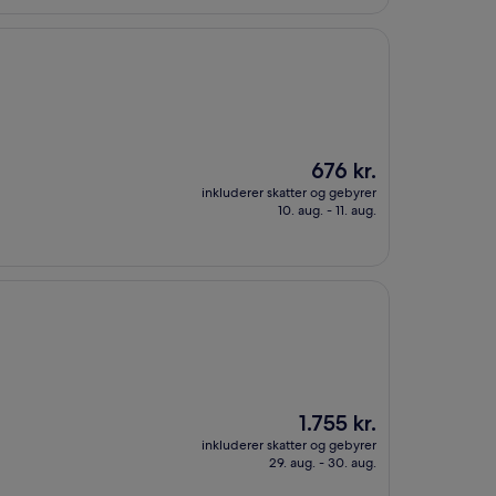
Prisen
676 kr.
er
inkluderer skatter og gebyrer
676 kr.
10. aug. - 11. aug.
Prisen
1.755 kr.
er
inkluderer skatter og gebyrer
1.755 kr.
29. aug. - 30. aug.