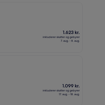
Prisen
1.623 kr.
er
inkluderer skatter og gebyrer
1.623 kr.
7. aug. - 8. aug.
Prisen
1.099 kr.
er
inkluderer skatter og gebyrer
1.099 kr.
17. aug. - 18. aug.