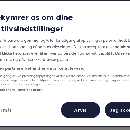
ekymrer os om dine
tlivsindstillinger
es
16
partnere gemmer og/eller får adgang til oplysninger på en enhed, f
okies til behandling af personoplysninger. Du kan acceptere eller adminis
t klikke herunder eller til enhver tid på siden om privatlivspolitik. Disse v
partnere og påvirker ikke browsingdata.
Optjen fordele for hver overnatning
es partnere behandler data for at levere:
e geografiske placeringsoplysninger. Aktivt scanne enhedskarakteristika til identifikati
gå oplysninger på en enhed. Tilpasset annoncering og indhold, annoncerings- og indhold
ersøgelser og udvikling af tjenester.
 partnere (leverandører)
I morgen
Denne weekend
ormål
Afvis
Jeg acc
7. aug. - 8. aug.
7. aug. - 9. aug.
 nær Constituyentes Metrostation 