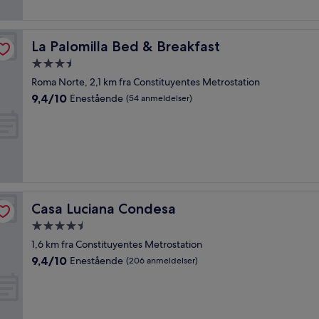
anmeldelser)
La Palomilla Bed & Breakfast
La Palomilla Bed & Breakfast
3.5-
stjernet
Roma Norte, 2,1 km fra Constituyentes Metrostation
overnatningssted
9.4
9,4/10
Enestående
(54 anmeldelser)
ud
af
10,
Enestående,
(54
anmeldelser)
Casa Luciana Condesa
Casa Luciana Condesa
4.5-
stjernet
1,6 km fra Constituyentes Metrostation
overnatningssted
9.4
9,4/10
Enestående
(206 anmeldelser)
ud
af
10,
Enestående,