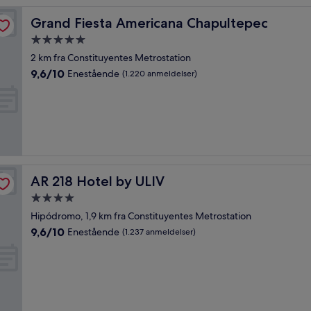
Grand Fiesta Americana Chapultepec
Grand Fiesta Americana Chapultepec
5.0-
stjernet
2 km fra Constituyentes Metrostation
overnatningssted
9.6
9,6/10
Enestående
(1.220 anmeldelser)
ud
af
10,
Enestående,
(1.220
anmeldelser)
AR 218 Hotel by ULIV
AR 218 Hotel by ULIV
4.0-
stjernet
Hipódromo, 1,9 km fra Constituyentes Metrostation
overnatningssted
9.6
9,6/10
Enestående
(1.237 anmeldelser)
ud
af
10,
Enestående,
(1.237
anmeldelser)