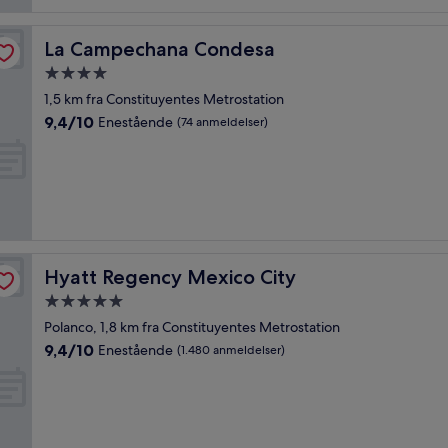
anmeldelser)
La Campechana Condesa
La Campechana Condesa
4.0-
stjernet
1,5 km fra Constituyentes Metrostation
overnatningssted
9.4
9,4/10
Enestående
(74 anmeldelser)
ud
af
10,
Enestående,
(74
anmeldelser)
Hyatt Regency Mexico City
Hyatt Regency Mexico City
5.0-
stjernet
Polanco, 1,8 km fra Constituyentes Metrostation
overnatningssted
9.4
9,4/10
Enestående
(1.480 anmeldelser)
ud
af
10,
Enestående,
(1.480