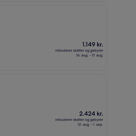
Prisen
1.149 kr.
er
inkluderer skatter og gebyrer
1.149 kr.
16. aug. - 17. aug.
Prisen
2.424 kr.
er
inkluderer skatter og gebyrer
2.424 kr.
31. aug. - 1. sep.