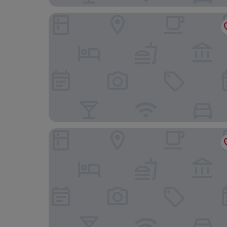
La Campechana Condesa
Hyatt Regency Mexico City