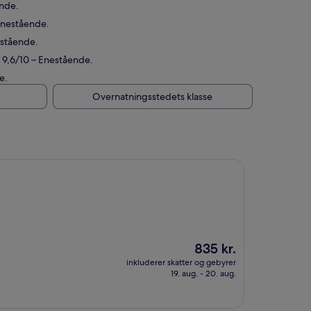
ende.
Enestående.
estående.
 9,6/10 – Enestående.
e.
Overnatningsstedets klasse
Prisen
835 kr.
er
inkluderer skatter og gebyrer
835 kr.
19. aug. - 20. aug.