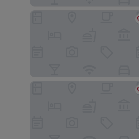
Atrio Polanco
InterContinental Presidente Mexico City by IHG