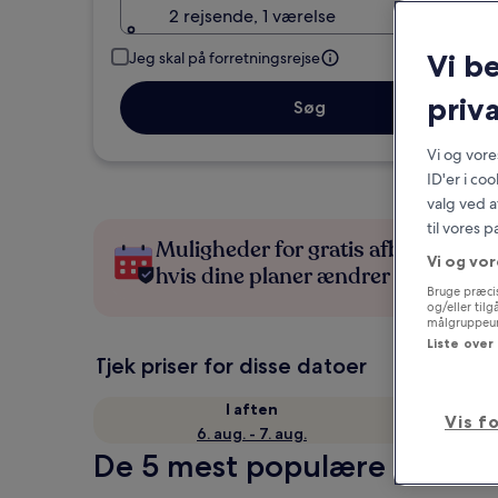
2 rejsende, 1 værelse
Vi b
Jeg skal på forretningsrejse
priva
Søg
Vi og vor
ID'er i co
valg ved a
til vores 
Muligheder for gratis afbestilling,
Vi og vor
hvis dine planer ændrer sig
Bruge præcis
og/eller til
målgruppeund
Liste over
Tjek priser for disse datoer
I aften
Vis f
6. aug. - 7. aug.
De 5 mest populære hoteller