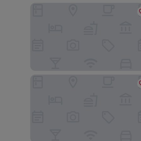
Grand Fiesta Americana Chapultepec
AR 218 Hotel by ULIV