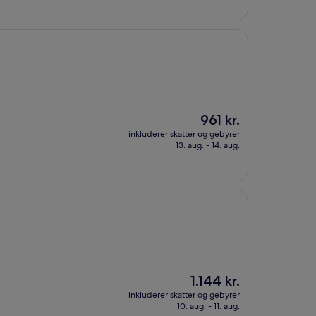
Prisen
961 kr.
er
inkluderer skatter og gebyrer
961 kr.
13. aug. - 14. aug.
Prisen
1.144 kr.
er
inkluderer skatter og gebyrer
1.144 kr.
10. aug. - 11. aug.