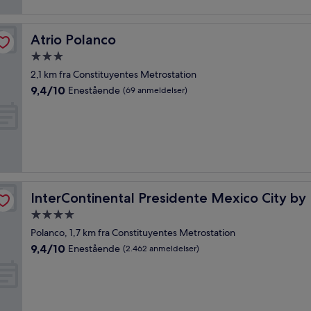
anmeldelser)
Atrio Polanco
Atrio Polanco
3.0-
stjernet
2,1 km fra Constituyentes Metrostation
overnatningssted
9.4
9,4/10
Enestående
(69 anmeldelser)
ud
af
10,
Enestående,
(69
anmeldelser)
InterContinental Presidente Mexico City by IHG
InterContinental Presidente Mexico City by
4.0-
stjernet
Polanco, 1,7 km fra Constituyentes Metrostation
overnatningssted
9.4
9,4/10
Enestående
(2.462 anmeldelser)
ud
af
10,
Enestående,
(2.462