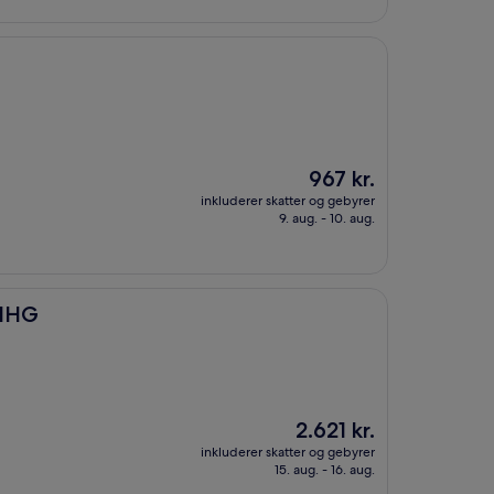
Prisen
967 kr.
er
inkluderer skatter og gebyrer
967 kr.
9. aug. - 10. aug.
 IHG
Prisen
2.621 kr.
er
inkluderer skatter og gebyrer
2.621 kr.
15. aug. - 16. aug.