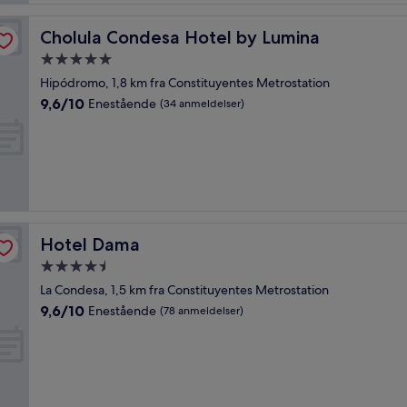
Cholula Condesa Hotel by Lumina
Cholula Condesa Hotel by Lumina
5.0-
stjernet
Hipódromo, 1,8 km fra Constituyentes Metrostation
overnatningssted
9.6
9,6/10
Enestående
(34 anmeldelser)
ud
af
10,
Enestående,
(34
anmeldelser)
Hotel Dama
Hotel Dama
4.5-
stjernet
La Condesa, 1,5 km fra Constituyentes Metrostation
overnatningssted
9.6
9,6/10
Enestående
(78 anmeldelser)
ud
af
10,
Enestående,
(78