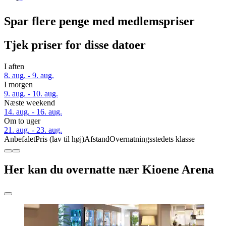
Spar flere penge med medlemspriser
Tjek priser for disse datoer
I aften
8. aug. - 9. aug.
I morgen
9. aug. - 10. aug.
Næste weekend
14. aug. - 16. aug.
Om to uger
21. aug. - 23. aug.
Anbefalet
Pris (lav til høj)
Afstand
Overnatningsstedets klasse
Her kan du overnatte nær Kioene Arena