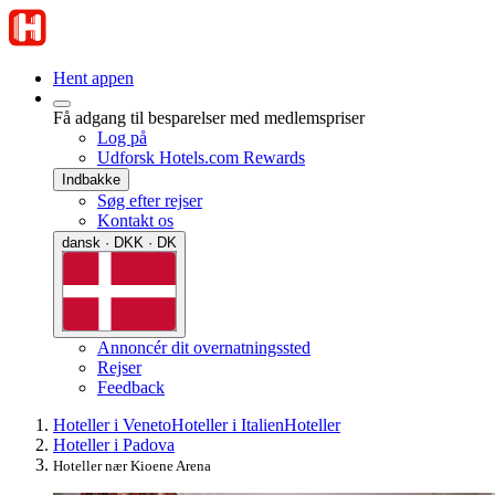
Hent appen
Få adgang til besparelser med medlemspriser
Log på
Udforsk Hotels.com Rewards
Indbakke
Søg efter rejser
Kontakt os
dansk · DKK · DK
Annoncér dit overnatningssted
Rejser
Feedback
Hoteller i Veneto
Hoteller i Italien
Hoteller
Hoteller i Padova
Hoteller nær Kioene Arena