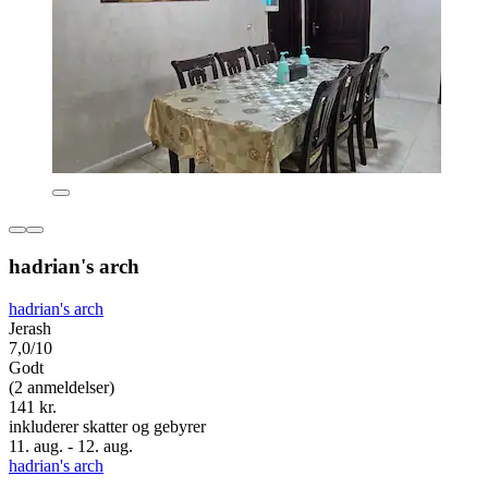
hadrian's arch
hadrian's arch
Jerash
7,0/10
Godt
(2 anmeldelser)
141 kr.
inkluderer skatter og gebyrer
11. aug. - 12. aug.
hadrian's arch