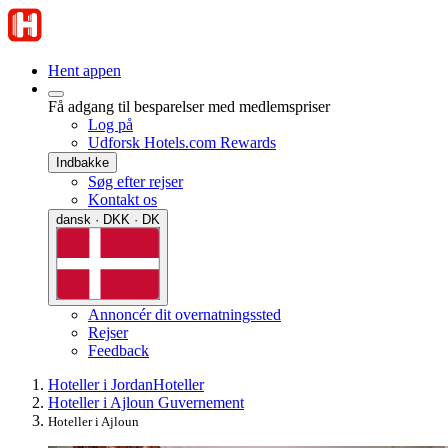
Hent appen
Få adgang til besparelser med medlemspriser
Log på
Udforsk Hotels.com Rewards
Indbakke
Søg efter rejser
Kontakt os
dansk · DKK · DK
Annoncér dit overnatningssted
Rejser
Feedback
Hoteller i Jordan
Hoteller
Hoteller i Ajloun Guvernement
Hoteller i Ajloun