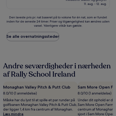
1.024 kr.
11. aug. - 12. aug.
Fantastisk,
(279
anmeldelser)
Den
Den laveste pris pr. nat baseret på to voksne for én nat, som er fundet
inden for de seneste 24 timer. Priser og tilgængelighed kan ændres uden
laveste
varsel. Yderligere vilkår kan gælde.
pris
pr.
nat
Se alle overnatningssteder
baseret
på
to
voksne
for
Andre seværdigheder i nærheden
én
nat,
af Rally School Ireland
som
er
fundet
Monaghan Valley Pitch & Putt Club
Sam More Open Fa
inden
for
8.0/10 (1 anmeldelse)
8.0/10 (1 anmeldelse)
de
Måske har du lyst til at spille et par runder på
Under dit ophold er de
seneste
golfbanen Monaghan Valley Pitch & Putt Club,
Sam More Open Farm, de
24
der ligger 1,4 km fra centrum af Monaghan.
centrum af Monaghan. 
timer.
Læs mindre
sjovt i Sam More Open 
Priser