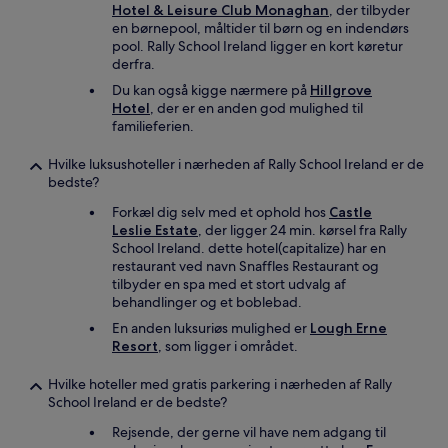
Hotel & Leisure Club Monaghan
, der tilbyder
en børnepool, måltider til børn og en indendørs
pool. Rally School Ireland ligger en kort køretur
derfra.
Du kan også kigge nærmere på
Hillgrove
Hotel
, der er en anden god mulighed til
familieferien.
Hvilke luksushoteller i nærheden af Rally School Ireland er de
bedste?
Forkæl dig selv med et ophold hos
Castle
Leslie Estate
, der ligger 24 min. kørsel fra Rally
School Ireland. dette hotel(capitalize) har en
restaurant ved navn Snaffles Restaurant og
tilbyder en spa med et stort udvalg af
behandlinger og et boblebad.
En anden luksuriøs mulighed er
Lough Erne
Resort
, som ligger i området.
Hvilke hoteller med gratis parkering i nærheden af Rally
School Ireland er de bedste?
Rejsende, der gerne vil have nem adgang til