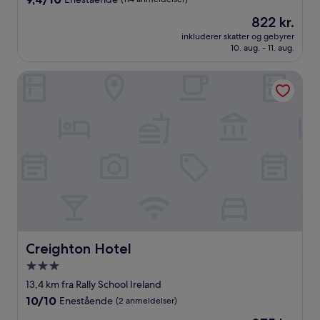
ud
Prisen
822 kr.
af
er
10,
inkluderer skatter og gebyrer
822 kr.
10. aug. - 11. aug.
Enestående,
(114
anmeldelser)
Creighton Hotel
Creighton Hotel
Creighton Hotel
3.0-
stjernet
13,4 km fra Rally School Ireland
overnatningssted
10.0
10/10
Enestående
(2 anmeldelser)
ud