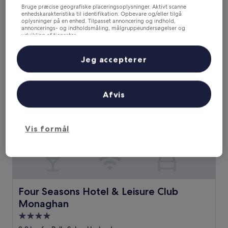
Anbefalet
Pris (lav til høj)
A
Bruge præcise geografiske placeringsoplysninger. Aktivt scanne
enhedskarakteristika til identifikation. Opbevare og/eller tilgå
Her kan du overnatte nær Rally
oplysninger på en enhed. Tilpasset annoncering og indhold,
annoncerings- og indholdsmåling, målgruppeundersøgelser og
udvikling af tjenester.
School Ireland
Liste over partnere (leverandører)
Jeg accepterer
Four Seasons Hotel & Leisure Club Monaghan
Afvis
Vis formål
Four Seasons Hotel & Leisure Club Monaghan
Four Seasons Hotel & Leisure Club
Monaghan
4.0-
stjernet