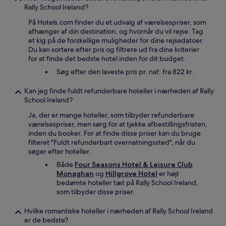
Rally School Ireland?
På Hotels.com finder du et udvalg af værelsespriser, som
afhænger af din destination, og hvornår du vil rejse. Tag
et kig på de forskellige muligheder for dine rejsedatoer.
Du kan sortere efter pris og filtrere ud fra dine kriterier
for at finde det bedste hotel inden for dit budget.
Søg efter den laveste pris pr. nat: fra 822 kr.
Kan jeg finde fuldt refunderbare hoteller i nærheden af Rally
School Ireland?
Ja, der er mange hoteller, som tilbyder refunderbare
værelsespriser, men sørg for at tjekke afbestillingsfristen,
inden du booker. For at finde disse priser kan du bruge
filteret "Fuldt refunderbart overnatningssted", når du
søger efter hoteller.
Både
Four Seasons Hotel & Leisure Club
Monaghan
og
Hillgrove Hotel
er højt
bedømte hoteller tæt på Rally School Ireland,
som tilbyder disse priser.
Hvilke romantiske hoteller i nærheden af Rally School Ireland
er de bedste?