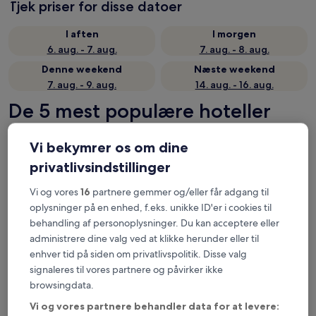
Tjek priser for disse datoer
I aften
I morgen
6. aug. - 7. aug.
7. aug. - 8. aug.
Denne weekend
Næste weekend
7. aug. - 9. aug.
14. aug. - 16. aug.
De 5 mest populære hoteller
nær Rally School Ireland – et
Vi bekymrer os om dine
overblik
privatlivsindstillinger
Four Seasons Hotel & Leisure Club Monaghan
— 4-stjernet hotel
Vi og vores
16
partnere gemmer og/eller får adgang til
i 8,8 km fra Rally School Ireland. Gæstebedømmelse: 8,4/10 –
Alletiders.
oplysninger på en enhed, f.eks. unikke ID'er i cookies til
behandling af personoplysninger. Du kan acceptere eller
Ashleigh House
— 2-stjernet hotel i 8,7 km fra Rally School
Ireland. Gæstebedømmelse: 9,4/10 – Enestående.
administrere dine valg ved at klikke herunder eller til
enhver tid på siden om privatlivspolitik. Disse valg
Creighton Hotel
— 3-stjernet hotel i 13,4 km fra Rally School
Ireland. Gæstebedømmelse: 10/10 – Enestående.
signaleres til vores partnere og påvirker ikke
browsingdata.
Hillgrove Hotel
— 4-stjernet hotel i 9,4 km fra Rally School
Ireland. Gæstebedømmelse: 8,8/10 – Fantastisk.
Vi og vores partnere behandler data for at levere: