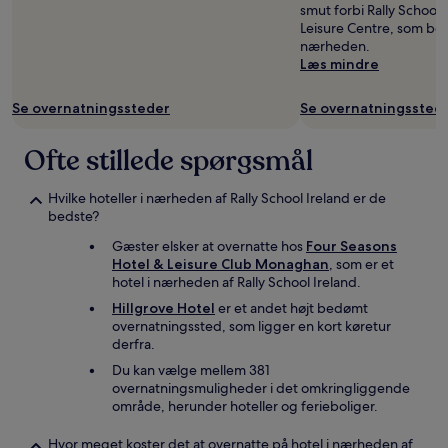
smut forbi Rally Schoo
og
Leisure Centre, som beg
tilgængelighed
nærheden.
kan
Læs mindre
ændres
uden
varsel.
Se overnatningssteder
Se overnatningssted
Yderligere
vilkår
Ofte stillede spørgsmål
kan
gælde.
Hvilke hoteller i nærheden af Rally School Ireland er de
bedste?
Gæster elsker at overnatte hos
Four Seasons
Hotel & Leisure Club Monaghan
, som er et
hotel i nærheden af Rally School Ireland.
Hillgrove Hotel
er et andet højt bedømt
overnatningssted, som ligger en kort køretur
derfra.
Du kan vælge mellem 381
overnatningsmuligheder i det omkringliggende
område, herunder hoteller og ferieboliger.
Hvor meget koster det at overnatte på hotel i nærheden af