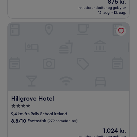
Prisen
875 kr.
af
er
10,
inkluderer skatter og gebyrer
875 kr.
12. aug. - 13. aug.
Enestående,
(2
anmeldelser)
Hillgrove Hotel
Hillgrove Hotel
Hillgrove Hotel
4.0-
stjernet
9,4 km fra Rally School Ireland
overnatningssted
8.8
8,8/10
Fantastisk
(279 anmeldelser)
ud
Prisen
1.024 kr.
af
er
10,
inkluderer skatter og gebyrer