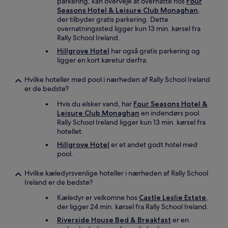
parkering, kan overveje at overnatte hos
Four
Seasons Hotel & Leisure Club Monaghan
,
der tilbyder gratis parkering. Dette
overnatningssted ligger kun 13 min. kørsel fra
Rally School Ireland.
Hillgrove Hotel
har også gratis parkering og
ligger en kort køretur derfra.
Hvilke hoteller med pool i nærheden af Rally School Ireland
er de bedste?
Hvis du elsker vand, har
Four Seasons Hotel &
Leisure Club Monaghan
en indendørs pool.
Rally School Ireland ligger kun 13 min. kørsel fra
hotellet.
Hillgrove Hotel
er et andet godt hotel med
pool.
Hvilke kæledyrsvenlige hoteller i nærheden af Rally School
Ireland er de bedste?
Kæledyr er velkomne hos
Castle Leslie Estate
,
der ligger 24 min. kørsel fra Rally School Ireland.
Riverside House Bed & Breakfast
er en