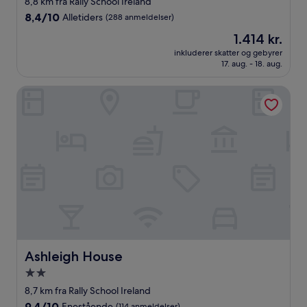
8,8 km fra Rally School Ireland
overnatningssted
8.4
8,4/10
Alletiders
(288 anmeldelser)
ud
Prisen
1.414 kr.
af
er
10,
inkluderer skatter og gebyrer
1.414 kr.
17. aug. - 18. aug.
Alletiders,
(288
anmeldelser)
Ashleigh House
Ashleigh House
Ashleigh House
2.0-
stjernet
8,7 km fra Rally School Ireland
overnatningssted
9.4
9,4/10
Enestående
(114 anmeldelser)