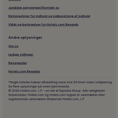
Juridiske oplysninger/Kontakt os
Retningslinjer for indhold og indberetning af indhold
Vilkår og betingelser for Hotels.com Rewards
Andre oplysninger
Om os
Ledige stillinger
Rejseguider
Hotels.com Rewards
*Nogle hoteller kræver afbestilling mere end 24 timer inden indtjekning.
Se flere oplysninger på vores hjemmeside.
© 2026 Hotels.com, L.P. – en del af Expedia Group. Alle rettigheder
forbeholdes. Hotels.com og Hotels.com-logoet er varemærker eller
registrerende varemærker tilhørende Hotels.com, L.P.