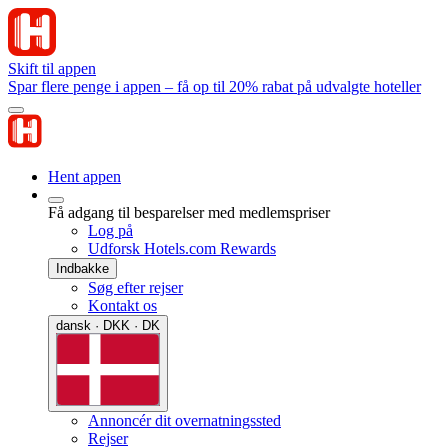
Skift til appen
Spar flere penge i appen – få op til 20% rabat på udvalgte hoteller
Hent appen
Få adgang til besparelser med medlemspriser
Log på
Udforsk Hotels.com Rewards
Indbakke
Søg efter rejser
Kontakt os
dansk · DKK · DK
Annoncér dit overnatningssted
Rejser