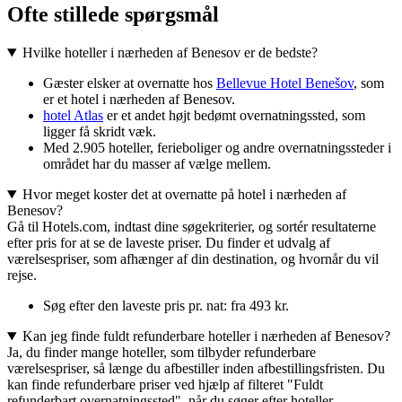
Ofte stillede spørgsmål
Hvilke hoteller i nærheden af Benesov er de bedste?
Gæster elsker at overnatte hos
Bellevue Hotel Benešov
, som
er et hotel i nærheden af Benesov.
hotel Atlas
er et andet højt bedømt overnatningssted, som
ligger få skridt væk.
Med 2.905 hoteller, ferieboliger og andre overnatningssteder i
området har du masser af vælge mellem.
Hvor meget koster det at overnatte på hotel i nærheden af
Benesov?
Gå til Hotels.com, indtast dine søgekriterier, og sortér resultaterne
efter pris for at se de laveste priser. Du finder et udvalg af
værelsespriser, som afhænger af din destination, og hvornår du vil
rejse.
Søg efter den laveste pris pr. nat: fra 493 kr.
Kan jeg finde fuldt refunderbare hoteller i nærheden af Benesov?
Ja, du finder mange hoteller, som tilbyder refunderbare
værelsespriser, så længe du afbestiller inden afbestillingsfristen. Du
kan finde refunderbare priser ved hjælp af filteret "Fuldt
refunderbart overnatningssted", når du søger efter hoteller.