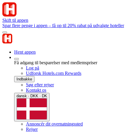
Skift til appen
Spar flere penge i appen – få op til 20% rabat på udvalgte hoteller
Hent appen
Få adgang til besparelser med medlemspriser
Log på
Udforsk Hotels.com Rewards
Indbakke
Søg efter rejser
Kontakt os
dansk · DKK · DK
Annoncér dit overnatningssted
Rejser