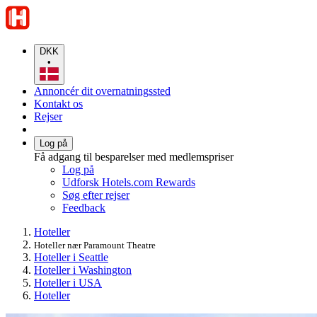
DKK
•
Annoncér dit overnatningssted
Kontakt os
Rejser
Log på
Få adgang til besparelser med medlemspriser
Log på
Udforsk Hotels.com Rewards
Søg efter rejser
Feedback
Hoteller
Hoteller nær Paramount Theatre
Hoteller i Seattle
Hoteller i Washington
Hoteller i USA
Hoteller