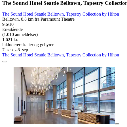
The Sound Hotel Seattle Belltown, Tapestry Collectio
The Sound Hotel Seattle Belltown, Tapestry Collection by Hilton
Belltown, 0,8 km fra Paramount Theatre
9,6/10
Enestående
(1.010 anmeldelser)
1.621 kr.
inkluderer skatter og gebyrer
7. sep. - 8. sep.
The Sound Hotel Seattle Belltown, Tapestry Collection by Hilton