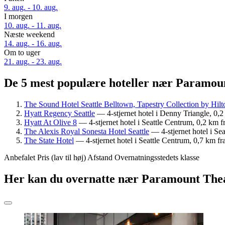
9. aug. - 10. aug.
I morgen
10. aug. - 11. aug.
Næste weekend
14. aug. - 16. aug.
Om to uger
21. aug. - 23. aug.
De 5 mest populære hoteller nær Paramoun
The Sound Hotel Seattle Belltown, Tapestry Collection by Hilt
Hyatt Regency Seattle
— 4-stjernet hotel i Denny Triangle, 0
Hyatt At Olive 8
— 4-stjernet hotel i Seattle Centrum, 0,2 km
The Alexis Royal Sonesta Hotel Seattle
— 4-stjernet hotel i S
The State Hotel
— 4-stjernet hotel i Seattle Centrum, 0,7 km 
Anbefalet
Pris (lav til høj)
Afstand
Overnatningsstedets klasse
Her kan du overnatte nær Paramount The