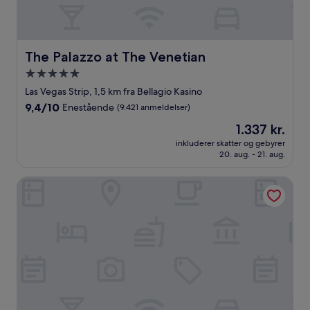
The Palazzo at The Venetian
The Palazzo at The Venetian
5.0-
stjernet
Las Vegas Strip, 1,5 km fra Bellagio Kasino
overnatningssted
9.4
9,4/10
Enestående
(9.421 anmeldelser)
ud
Prisen
1.337 kr.
af
er
10,
inkluderer skatter og gebyrer
1.337 kr.
20. aug. - 21. aug.
Enestående,
(9.421
anmeldelser)
The Venetian Resort Las Vegas