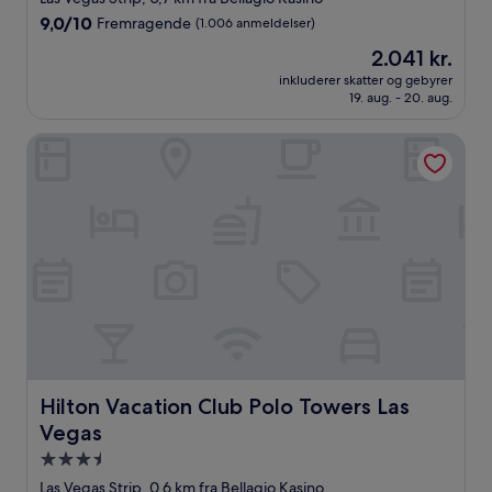
overnatningssted
9.0
9,0/10
Fremragende
(1.006 anmeldelser)
ud
Prisen
2.041 kr.
af
er
10,
inkluderer skatter og gebyrer
2.041 kr.
19. aug. - 20. aug.
Fremragende,
(1.006
anmeldelser)
Hilton Vacation Club Polo Towers Las Vegas
Hilton Vacation Club Polo Towers Las Vegas
Hilton Vacation Club Polo Towers Las
Vegas
3.5-
stjernet
Las Vegas Strip, 0,6 km fra Bellagio Kasino