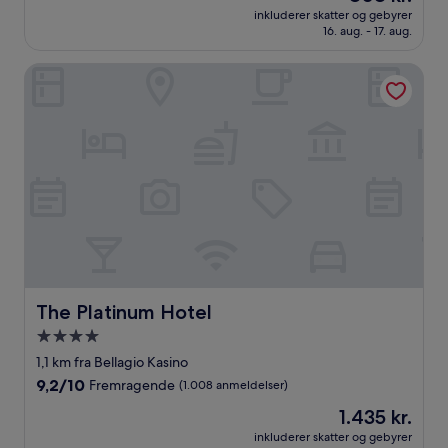
er
10,
inkluderer skatter og gebyrer
808 kr.
16. aug. - 17. aug.
Fremragende,
(824
anmeldelser)
The Platinum Hotel
The Platinum Hotel
The Platinum Hotel
4.0-
stjernet
1,1 km fra Bellagio Kasino
overnatningssted
9.2
9,2/10
Fremragende
(1.008 anmeldelser)
ud
Prisen
1.435 kr.
af
er
10,
inkluderer skatter og gebyrer