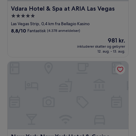
Vdara Hotel & Spa at ARIA Las Vegas
Vdara Hotel & Spa at ARIA Las Vegas
5.0-
stjernet
Las Vegas Strip, 0,4 km fra Bellagio Kasino
overnatningssted
8.8
8,8/10
Fantastisk
(4.378 anmeldelser)
ud
Prisen
981 kr.
af
er
10,
inkluderer skatter og gebyrer
981 kr.
12. aug. - 13. aug.
Fantastisk,
(4.378
anmeldelser)
New York-New York Hotel & Casino
New York-New York Hotel & Casino