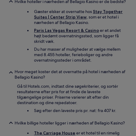
Hvilke hoteller i nærheden af Bellagio Kasino er de bedste?
Gæster elsker at overnatte hos
Stay Together
Suites | Center Strip View
, som er et hotel i
nærheden af Bellagio Kasino.
Paris Las Vegas Resort & Casino
er et andet
højt bedømt overnatningssted, som ligger få
skridt væk.
Du har masser af muligheder at vælge mellem
med 8.455 hoteller, ferieboliger og andre
overnatningssteder i området.
Hvor meget koster det at overnatte på hotel i nærheden af
Bellagio Kasino?
Gå til Hotels.com, indtast dine søgekriterier, og sortér
resultaterne efter pris for at finde de laveste
tilgængelige priser. Priserne varierer alt efter din
destination og dine rejsedatoer.
Søg efter den laveste pris pr. nat: fra 407 kr.
Hvilke billige hoteller ligger i nærheden af Bellagio Kasino?
The Carriage House
er et hotel til en rimelig