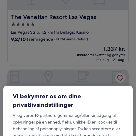
The Venetian Resort Las Vegas
The Venetian Resort Las Vegas
5.0-
stjernet
Las Vegas Strip, 1,2 km fra Bellagio Kasino
overnatningssted
9.2
9,2/10
Fremragende
(18.104 anmeldelser)
ud
Prisen
1.337 kr.
af
er
10,
inkluderer skatter og gebyrer
1.337 kr.
20. aug. - 21. aug.
Fremragende,
(18.104
anmeldelser)
Hilton Grand Vacations Club Elara Center Strip Las Vegas
Vi bekymrer os om dine
privatlivsindstillinger
Vi og vores
16
partnere gemmer og/eller får adgang til
oplysninger på en enhed, f.eks. unikke ID'er i cookies til
behandling af personoplysninger. Du kan acceptere eller
administrere dine valg ved at klikke herunder eller til