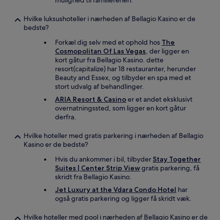
mulighed til familieferien.
Hvilke luksushoteller i nærheden af Bellagio Kasino er de
bedste?
Forkæl dig selv med et ophold hos
The
Cosmopolitan Of Las Vegas
, der ligger en
kort gåtur fra Bellagio Kasino. dette
resort(capitalize) har 18 restauranter, herunder
Beauty and Essex, og tilbyder en spa med et
stort udvalg af behandlinger.
ARIA Resort & Casino
er et andet eksklusivt
overnatningssted, som ligger en kort gåtur
derfra.
Hvilke hoteller med gratis parkering i nærheden af Bellagio
Kasino er de bedste?
Hvis du ankommer i bil, tilbyder
Stay Together
Suites | Center Strip View
gratis parkering, få
skridt fra Bellagio Kasino.
Jet Luxury at the Vdara Condo Hotel
har
også gratis parkering og ligger få skridt væk.
Hvilke hoteller med pool i nærheden af Bellagio Kasino er de