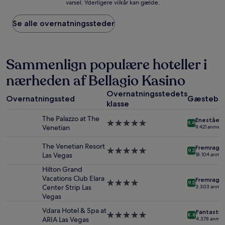
varsel. Yderligere vilkår kan gælde.
pris
pr.
nat
Se alle overnatningssteder
baseret
på
to
voksne
Sammenlign populære hoteller i
for
nærheden af Bellagio Kasino
én
nat,
Overnatningsstedets
som
Overnatningssted
Gæstebe
klasse
er
fundet
The Palazzo at The
Eneståen
inden
5.0-
9.4
Venetian
9.421 anmeld
for
stjernet
de
overnatningssted
The Venetian Resort
Fremrage
seneste
5.0-
9.2
Las Vegas
18.104 anmel
24
stjernet
timer.
overnatningssted
Hilton Grand
Priser
Vacations Club Elara
Fremrage
4.0-
9.2
og
Center Strip Las
3.303 anmel
stjernet
tilgængelighed
Vegas
overnatningssted
kan
Vdara Hotel & Spa at
ændres
Fantastis
5.0-
8.8
ARIA Las Vegas
4.378 anmel
uden
stjernet