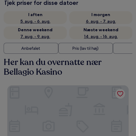
Tjek priser for disse datoer
I aften
I morgen
5. aug. - 6. aug.
6. aug. - 7. aug.
Denne weekend
Næste weekend
7. aug. - 9. aug.
14. aug. - 16. aug.
Anbefalet
Pris (lav til høj)
A
Her kan du overnatte nær
Bellagio Kasino
The Palazzo at The Venetian