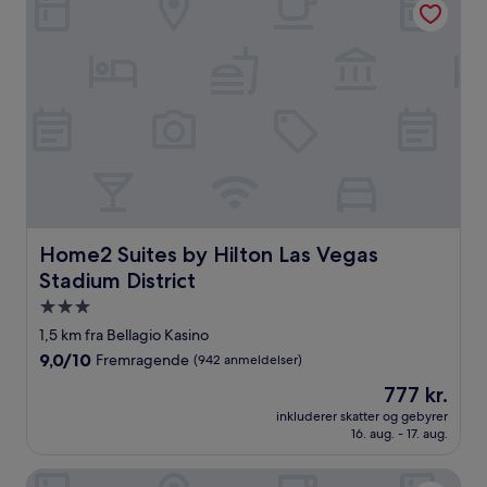
Home2 Suites by Hilton Las Vegas Stadium District
Home2 Suites by Hilton Las Vegas
Stadium District
3.0-
stjernet
1,5 km fra Bellagio Kasino
overnatningssted
9.0
9,0/10
Fremragende
(942 anmeldelser)
ud
Prisen
777 kr.
af
er
10,
inkluderer skatter og gebyrer
777 kr.
16. aug. - 17. aug.
Fremragende,
(942
anmeldelser)
ARIA Sky Suites