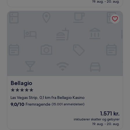
1.435 kr.
19. aug. - 20. aug.
Fremragende,
(1.008
anmeldelser)
Bellagio
Bellagio
Bellagio
5.0-
stjernet
Las Vegas Strip, 0,1 km fra Bellagio Kasino
overnatningssted
9.0
9,0/10
Fremragende
(15.001 anmeldelser)
ud
Prisen
1.571 kr.
af
er
10,
inkluderer skatter og gebyrer
1.571 kr.
19. aug. - 20. aug.
Fremragende,
(15.001