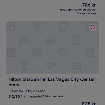
ud
Prisen
786 kr.
af
er
10,
inkluderer skatter og gebyrer
786 kr.
3. sep. - 4. sep.
Fremragende,
(1.008
anmeldelser)
Hilton Garden Inn Las Vegas City Center
Hilton Garden Inn Las Vegas City Center
Hilton Garden Inn Las Vegas City Center
3.0-
stjernet
0,9 km fra Bellagio Kasino
overnatningssted
9.2
9,2/10
Fremragende
(824 anmeldelser)
ud
Prisen
808 kr.
af