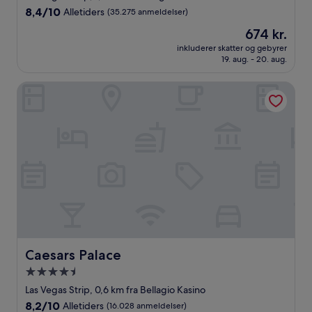
overnatningssted
8.4
8,4/10
Alletiders
(35.275 anmeldelser)
ud
Prisen
674 kr.
af
er
10,
inkluderer skatter og gebyrer
674 kr.
19. aug. - 20. aug.
Alletiders,
(35.275
anmeldelser)
Caesars Palace
Caesars Palace
Caesars Palace
4.5-
stjernet
Las Vegas Strip, 0,6 km fra Bellagio Kasino
overnatningssted
8.2
8,2/10
Alletiders
(16.028 anmeldelser)