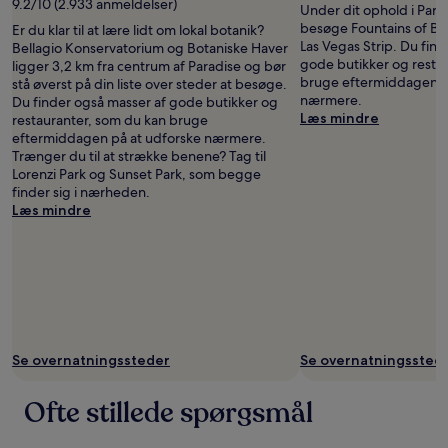
9.2/10 (2.933 anmeldelser)
Under dit ophold i Parad
Slade
besøge Fountains of Bel
Er du klar til at lære lidt om lokal botanik?
Las Vegas Strip. Du fin
Bellagio Konservatorium og Botaniske Haver
gode butikker og resta
ligger 3,2 km fra centrum af Paradise og bør
bruge eftermiddagen p
stå øverst på din liste over steder at besøge.
nærmere.
Du finder også masser af gode butikker og
Læs mindre
restauranter, som du kan bruge
eftermiddagen på at udforske nærmere.
Trænger du til at strække benene? Tag til
Lorenzi Park og Sunset Park, som begge
finder sig i nærheden.
Læs mindre
Se overnatningssteder
Se overnatningssted
Ofte stillede spørgsmål