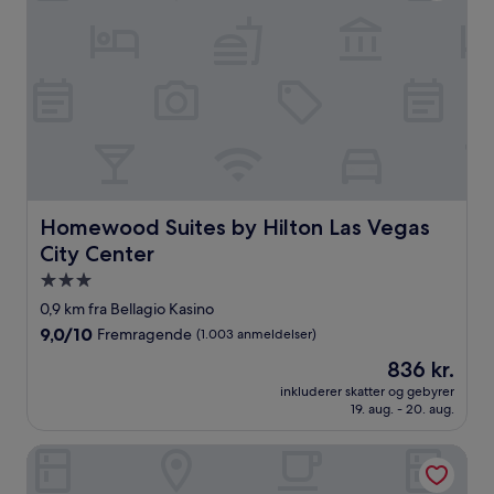
Homewood Suites by Hilton Las Vegas City Center
Homewood Suites by Hilton Las Vegas
City Center
3.0-
stjernet
0,9 km fra Bellagio Kasino
overnatningssted
9.0
9,0/10
Fremragende
(1.003 anmeldelser)
ud
Prisen
836 kr.
af
er
10,
inkluderer skatter og gebyrer
836 kr.
19. aug. - 20. aug.
Fremragende,
(1.003
anmeldelser)
Holiday Inn Club Vacations at Desert Club Resort by IHG