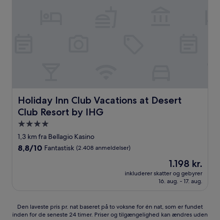
Holiday Inn Club Vacations at Desert Club Resort by IHG
Holiday Inn Club Vacations at Desert
Club Resort by IHG
4.0-
stjernet
1,3 km fra Bellagio Kasino
overnatningssted
8.8
8,8/10
Fantastisk
(2.408 anmeldelser)
ud
Prisen
1.198 kr.
af
er
10,
inkluderer skatter og gebyrer
1.198 kr.
16. aug. - 17. aug.
Fantastisk,
(2.408
anmeldelser)
Den
Den laveste pris pr. nat baseret på to voksne for én nat, som er fundet
inden for de seneste 24 timer. Priser og tilgængelighed kan ændres uden
laveste