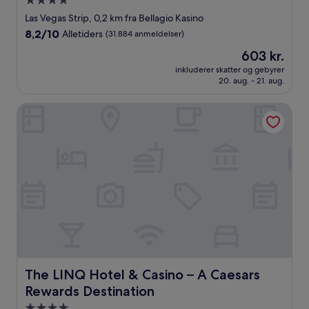
4.0-
stjernet
Las Vegas Strip, 0,2 km fra Bellagio Kasino
overnatningssted
8.2
8,2/10
Alletiders
(31.884 anmeldelser)
ud
Prisen
603 kr.
af
er
10,
inkluderer skatter og gebyrer
603 kr.
20. aug. - 21. aug.
Alletiders,
(31.884
anmeldelser)
The LINQ Hotel & Casino – A Caesars Rewards Destination
The LINQ Hotel & Casino – A Caesars Rewards Destinatio
The LINQ Hotel & Casino – A Caesars
Rewards Destination
4.0-