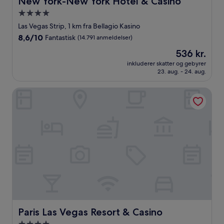
New York-New York Hotel & Casino
4.0-
stjernet
Las Vegas Strip, 1 km fra Bellagio Kasino
overnatningssted
8.6
8,6/10
Fantastisk
(14.791 anmeldelser)
ud
Prisen
536 kr.
af
er
10,
inkluderer skatter og gebyrer
536 kr.
23. aug. - 24. aug.
Fantastisk,
(14.791
anmeldelser)
Paris Las Vegas Resort & Casino
Paris Las Vegas Resort & Casino
Paris Las Vegas Resort & Casino