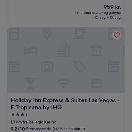
ud
Prisen
959 kr.
af
er
10,
inkluderer skatter og gebyrer
959 kr.
12. aug. - 13. aug.
Alletiders,
(16.028
anmeldelser)
Holiday Inn Express & Suites Las Vegas - E Tropicana by IH
Holiday Inn Express & Suites Las Vegas - E Tropicana by 
Holiday Inn Express & Suites Las Vegas -
E Tropicana by IHG
3.5-
stjernet
1,7 km fra Bellagio Kasino
overnatningssted
9.2
9,2/10
Fremragende
(1.008 anmeldelser)