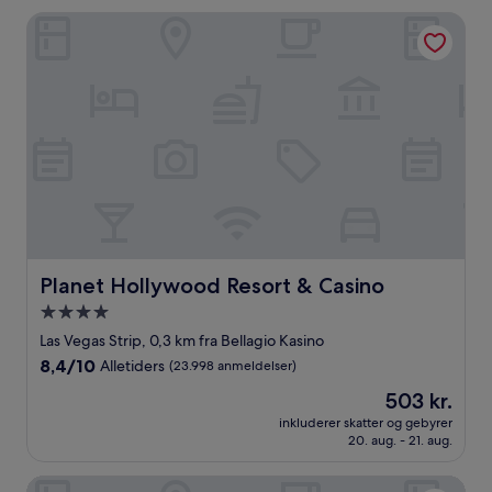
anmeldelser)
Planet Hollywood Resort & Casino
Planet Hollywood Resort & Casino
Planet Hollywood Resort & Casino
4.0-
stjernet
Las Vegas Strip, 0,3 km fra Bellagio Kasino
overnatningssted
8.4
8,4/10
Alletiders
(23.998 anmeldelser)
ud
Prisen
503 kr.
af
er
10,
inkluderer skatter og gebyrer
503 kr.
20. aug. - 21. aug.
Alletiders,
(23.998
anmeldelser)
Home2 Suites by Hilton Las Vegas Stadium District