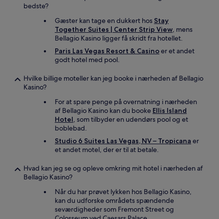
bedste?
Gæster kan tage en dukkert hos
Stay
Together Suites | Center Strip View
, mens
Bellagio Kasino ligger få skridt fra hotellet.
Paris Las Vegas Resort & Casino
er et andet
godt hotel med pool.
Hvilke billige moteller kan jeg booke i nærheden af Bellagio
Kasino?
For at spare penge på overnatning i nærheden
af Bellagio Kasino kan du booke
Ellis Island
Hotel
, som tilbyder en udendørs pool og et
boblebad.
Studio 6 Suites Las Vegas, NV – Tropicana
er
et andet motel, der er til at betale.
Hvad kan jeg se og opleve omkring mit hotel i nærheden af
Bellagio Kasino?
Når du har prøvet lykken hos Bellagio Kasino,
kan du udforske områdets spændende
seværdigheder som Fremont Street og
Colosseum ved Caesars Palace.