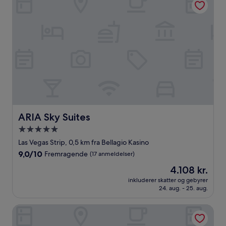
ARIA Sky Suites
ARIA Sky Suites
5.0-
stjernet
Las Vegas Strip, 0,5 km fra Bellagio Kasino
overnatningssted
9.0
9,0/10
Fremragende
(17 anmeldelser)
ud
Prisen
4.108 kr.
af
er
10,
inkluderer skatter og gebyrer
4.108 kr.
24. aug. - 25. aug.
Fremragende,
(17
anmeldelser)
Homewood Suites by Hilton Las Vegas City Center