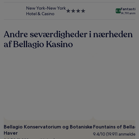
varsel.
overnatningssted
New York-New York
Yderligere
Fantastis
4.0-
8.6
Hotel & Casino
14.791 anmel
vilkår
stjernet
kan
overnatningssted
gælde.
Andre seværdigheder i nærheden
af Bellagio Kasino
Billede taget af Matt Slade
Offentligt
billede
Bellagio Konservatorium og Botaniske
Fountains of Bellag
af
Haver
9.4/10 (19.911 anmeldels
Matt