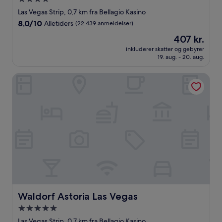
stjernet
Las Vegas Strip, 0,7 km fra Bellagio Kasino
overnatningssted
8.0
8,0/10
Alletiders
(22.439 anmeldelser)
ud
Prisen
407 kr.
af
er
10,
inkluderer skatter og gebyrer
407 kr.
19. aug. - 20. aug.
Alletiders,
(22.439
anmeldelser)
Waldorf Astoria Las Vegas
Waldorf Astoria Las Vegas
Waldorf Astoria Las Vegas
5.0-
stjernet
Las Vegas Strip, 0,7 km fra Bellagio Kasino