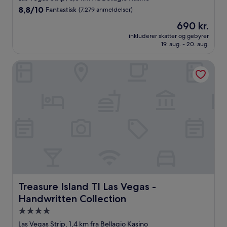
overnatningssted
8.8
8,8/10
Fantastisk
(7.279 anmeldelser)
ud
Prisen
690 kr.
af
er
10,
inkluderer skatter og gebyrer
690 kr.
19. aug. - 20. aug.
Fantastisk,
(7.279
anmeldelser)
Treasure Island TI Las Vegas - Handwritten Collection
Treasure Island TI Las Vegas - Handwritten Collection
Treasure Island TI Las Vegas -
Handwritten Collection
4.0-
stjernet
Las Vegas Strip, 1,4 km fra Bellagio Kasino