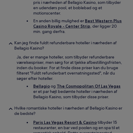
pris i nærheden af Bellagio Kasino, som tilbyder
en udendørs pool, et boblebad og et
motionscenter.
En anden billig mulighed er
Best Western Plus
Casino Royale - Center Strip
, der ligger 20
min. gang derfra.
Kan jeg finde fuldt refunderbare hoteller i nærheden af
Bellagio Kasino?
Ja, der er mange hoteller, som tilbyder refunderbare
værelsespriser, men sørg for at tjekke afbestillingsfristen,
inden du booker. For at finde disse priser kan du bruge
filteret "Fuldt refunderbart overnatningssted", når du
søger efter hoteller.
Bellagio
og
The Cosmopolitan Of Las Vegas
er et par højt bedømte hoteller i nærheden af
Bellagio Kasino, som tilbyder disse priser.
Hvilke romantiske hoteller i nærheden af Bellagio Kasino er
de bedste?
Paris Las Vegas Resort & Casino
tilbyder 15
restauranter, en bar ved poolen og en spa til et