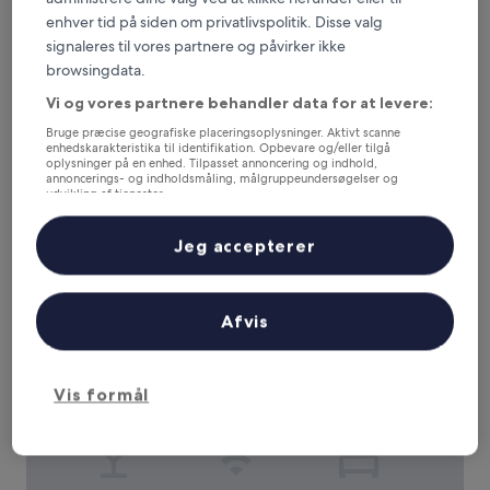
enhver tid på siden om privatlivspolitik. Disse valg
Hilton Grand Vacations Club Elara Center Strip Las Vegas
Hilton Grand Vacations Club Elara Center
signaleres til vores partnere og påvirker ikke
Strip Las Vegas
browsingdata.
4.0-
Vi og vores partnere behandler data for at levere:
stjernet
Las Vegas Strip, 0,7 km fra Bellagio Kasino
overnatningssted
Bruge præcise geografiske placeringsoplysninger. Aktivt scanne
9.2
9,2/10
Fremragende
(3.303 anmeldelser)
enhedskarakteristika til identifikation. Opbevare og/eller tilgå
ud
oplysninger på en enhed. Tilpasset annoncering og indhold,
Prisen
1.004 kr.
af
annoncerings- og indholdsmåling, målgruppeundersøgelser og
er
10,
udvikling af tjenester.
inkluderer skatter og gebyrer
1.004 kr.
9. aug. - 10. aug.
Fremragende,
Liste over partnere (leverandører)
(3.303
Jeg accepterer
anmeldelser)
Vdara Hotel & Spa at ARIA Las Vegas
Afvis
Vis formål