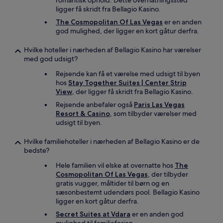
romantisk ophold. Dette overnatningssted
ligger få skridt fra Bellagio Kasino.
The Cosmopolitan Of Las Vegas
er en anden
god mulighed, der ligger en kort gåtur derfra.
Hvilke hoteller i nærheden af Bellagio Kasino har værelser
med god udsigt?
Rejsende kan få et værelse med udsigt til byen
hos
Stay Together Suites | Center Strip
View
, der ligger få skridt fra Bellagio Kasino.
Rejsende anbefaler også
Paris Las Vegas
Resort & Casino
, som tilbyder værelser med
udsigt til byen.
Hvilke familiehoteller i nærheden af Bellagio Kasino er de
bedste?
Hele familien vil elske at overnatte hos
The
Cosmopolitan Of Las Vegas
, der tilbyder
gratis vugger, måltider til børn og en
sæsonbestemt udendørs pool. Bellagio Kasino
ligger en kort gåtur derfra.
Secret Suites at Vdara
er en anden god