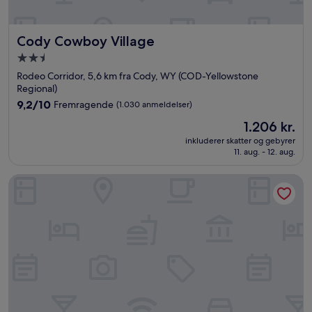
Cody Cowboy Village
Cody Cowboy Village
2.5-
stjernet
Rodeo Corridor, 5,6 km fra Cody, WY (COD-Yellowstone
overnatningssted
Regional)
9.2
9,2/10
Fremragende
(1.030 anmeldelser)
ud
Prisen
1.206 kr.
af
er
10,
inkluderer skatter og gebyrer
1.206 kr.
11. aug. - 12. aug.
Fremragende,
(1.030
anmeldelser)
AmericInn by Wyndham Cody