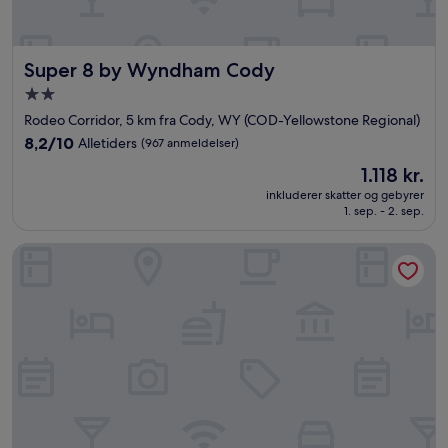
Super 8 by Wyndham Cody
Super 8 by Wyndham Cody
2.0-
stjernet
Rodeo Corridor, 5 km fra Cody, WY (COD-Yellowstone Regional)
overnatningssted
8.2
8,2/10
Alletiders
(967 anmeldelser)
ud
Prisen
1.118 kr.
af
er
10,
inkluderer skatter og gebyrer
1.118 kr.
1. sep. - 2. sep.
Alletiders,
(967
anmeldelser)
Sunrise Motor Inn