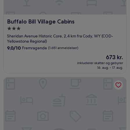
Buffalo Bill Village Cabins
Buffalo Bill Village Cabins
3.0-
stjernet
Sheridan Avenue Historic Core, 2,4 km fra Cody, WY (COD-
overnatningssted
Yellowstone Regional)
9.0
9,0/10
Fremragende
(1.651 anmeldelser)
ud
Prisen
673 kr.
af
er
10,
inkluderer skatter og gebyrer
673 kr.
16. aug. - 17. aug.
Fremragende,
(1.651
anmeldelser)
Moose Creek Lodge & Suites