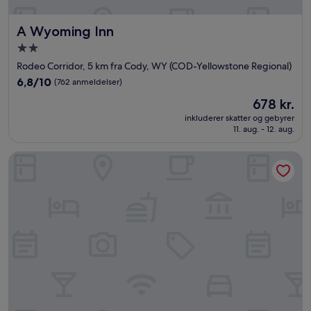
A Wyoming Inn
A Wyoming Inn
2.0-
stjernet
Rodeo Corridor, 5 km fra Cody, WY (COD-Yellowstone Regional)
overnatningssted
6.8
6,8/10
(762 anmeldelser)
ud
Prisen
678 kr.
af
er
10,
inkluderer skatter og gebyrer
678 kr.
11. aug. - 12. aug.
(762
anmeldelser)
Best Western Premier Ivy Inn & Suites