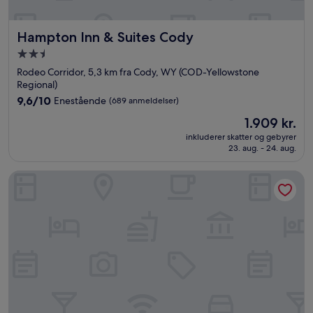
Hampton Inn & Suites Cody
Hampton Inn & Suites Cody
2.5-
stjernet
Rodeo Corridor, 5,3 km fra Cody, WY (COD-Yellowstone
overnatningssted
Regional)
9.6
9,6/10
Enestående
(689 anmeldelser)
ud
Prisen
1.909 kr.
af
er
10,
inkluderer skatter og gebyrer
1.909 kr.
23. aug. - 24. aug.
Enestående,
(689
anmeldelser)
Cody Cowboy Village