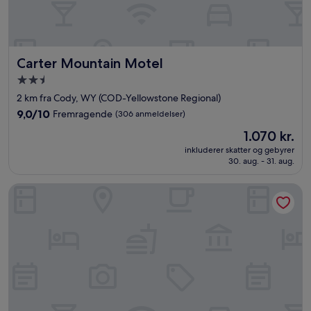
Carter Mountain Motel
Carter Mountain Motel
2.5-
stjernet
2 km fra Cody, WY (COD-Yellowstone Regional)
overnatningssted
9.0
9,0/10
Fremragende
(306 anmeldelser)
ud
Prisen
1.070 kr.
af
er
10,
inkluderer skatter og gebyrer
1.070 kr.
30. aug. - 31. aug.
Fremragende,
(306
anmeldelser)
Buffalo Bill's Antlers Inn