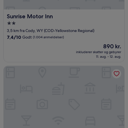
Sunrise Motor Inn
Sunrise Motor Inn
2.0-
stjernet
3,5 km fra Cody, WY (COD-Yellowstone Regional)
overnatningssted
7.4
7,4/10
Godt
(1.004 anmeldelser)
ud
Prisen
890 kr.
af
er
10,
inkluderer skatter og gebyrer
890 kr.
11. aug. - 12. aug.
Godt,
(1.004
anmeldelser)
A Wyoming Inn