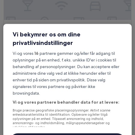
Green Gables Inn
Green Gables Inn
Vi bekymrer os om dine
2.5-
stjernet
2 km fra Cody, WY (COD-Yellowstone Regional)
privatlivsindstillinger
overnatningssted
9.2
9,2/10
Fremragende
(647 anmeldelser)
Vi og vores
16
partnere gemmer og/eller får adgang til
ud
Prisen
918 kr.
af
oplysninger på en enhed, f.eks. unikke ID'er i cookies til
er
10,
inkluderer skatter og gebyrer
behandling af personoplysninger. Du kan acceptere eller
918 kr.
4. sep. - 5. sep.
Fremragende,
administrere dine valg ved at klikke herunder eller til
(647
enhver tid på siden om privatlivspolitik. Disse valg
anmeldelser)
Cody Legacy Inn & Suites
signaleres til vores partnere og påvirker ikke
browsingdata.
Vi og vores partnere behandler data for at levere:
Bruge præcise geografiske placeringsoplysninger. Aktivt scanne
enhedskarakteristika til identifikation. Opbevare og/eller tilgå
oplysninger på en enhed. Tilpasset annoncering og indhold,
annoncerings- og indholdsmåling, målgruppeundersøgelser og
udvikling af tjenester.
Liste over partnere (leverandører)