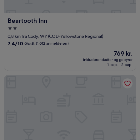
Beartooth Inn
Beartooth Inn
2.0-
stjernet
0,8 km fra Cody, WY (COD-Yellowstone Regional)
overnatningssted
7.4
7,4/10
Godt
(1.012 anmeldelser)
ud
Prisen
769 kr.
af
er
10,
inkluderer skatter og gebyrer
769 kr.
1. sep. - 2. sep.
Godt,
(1.012
anmeldelser)
Hampton Inn & Suites Cody