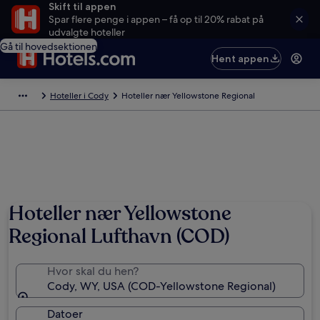
Skift til appen
Spar flere penge i appen – få op til 20% rabat på
udvalgte hoteller
Gå til hovedsektionen
Hent appen
Hoteller i Cody
Hoteller nær Yellowstone Regional
Hoteller nær Yellowstone
Regional Lufthavn (COD)
Hvor skal du hen?
Cody, WY, USA (COD-Yellowstone Regional)
Datoer