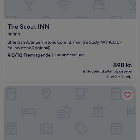
The Scout INN
The Scout INN
2.5-
stjernet
Sheridan Avenue Historic Core, 2,7 km fra Cody, WY (COD-
overnatningssted
Yellowstone Regional)
9.0
9,0/10
Fremragende
(1.013 anmeldelser)
ud
Prisen
898 kr.
af
er
10,
inkluderer skatter og gebyrer
898 kr.
2. sep. - 3. sep.
Fremragende,
(1.013
anmeldelser)
Carter Mountain Motel