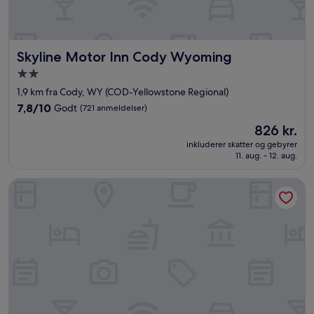
Skyline Motor Inn Cody Wyoming
Skyline Motor Inn Cody Wyoming
2.0-
stjernet
1,9 km fra Cody, WY (COD-Yellowstone Regional)
overnatningssted
7.8
7,8/10
Godt
(721 anmeldelser)
ud
Prisen
826 kr.
af
er
10,
inkluderer skatter og gebyrer
826 kr.
11. aug. - 12. aug.
Godt,
(721
anmeldelser)
Chamberlin Inn Cody