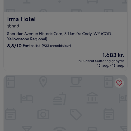
Irma Hotel
Irma Hotel
2.5-
stjernet
Sheridan Avenue Historic Core, 3,1 km fra Cody, WY (COD-
overnatningssted
Yellowstone Regional)
8.8
8,8/10
Fantastisk
(923 anmeldelser)
ud
Prisen
1.683 kr.
af
er
10,
inkluderer skatter og gebyrer
1.683 kr.
12. aug. - 13. aug.
Fantastisk,
(923
anmeldelser)
A Western Rose