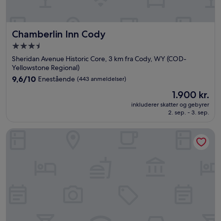
Chamberlin Inn Cody
Chamberlin Inn Cody
3.5-
stjernet
Sheridan Avenue Historic Core, 3 km fra Cody, WY (COD-
overnatningssted
Yellowstone Regional)
9.6
9,6/10
Enestående
(443 anmeldelser)
ud
Prisen
1.900 kr.
af
er
10,
inkluderer skatter og gebyrer
1.900 kr.
2. sep. - 3. sep.
Enestående,
(443
anmeldelser)
Buffalo Bill Village Cabins