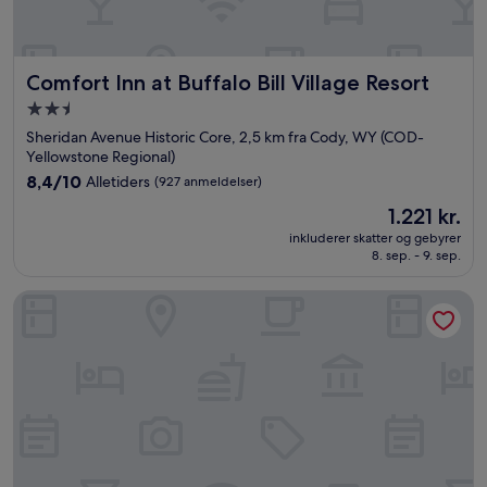
Comfort Inn at Buffalo Bill Village Resort
Comfort Inn at Buffalo Bill Village Resort
2.5-
stjernet
Sheridan Avenue Historic Core, 2,5 km fra Cody, WY (COD-
overnatningssted
Yellowstone Regional)
8.4
8,4/10
Alletiders
(927 anmeldelser)
ud
Prisen
1.221 kr.
af
er
10,
inkluderer skatter og gebyrer
1.221 kr.
8. sep. - 9. sep.
Alletiders,
(927
anmeldelser)
Skyline Motor Inn Cody Wyoming