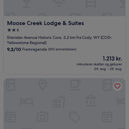
Moose Creek Lodge & Suites
Moose Creek Lodge & Suites
2.5-
stjernet
Sheridan Avenue Historic Core, 3,2 km fra Cody, WY (COD-
overnatningssted
Yellowstone Regional)
9.2
9,2/10
Fremragende
(510 anmeldelser)
ud
Prisen
1.213 kr.
af
er
10,
inkluderer skatter og gebyrer
1.213 kr.
24. aug. - 25. aug.
Fremragende,
(510
anmeldelser)
The Scout INN