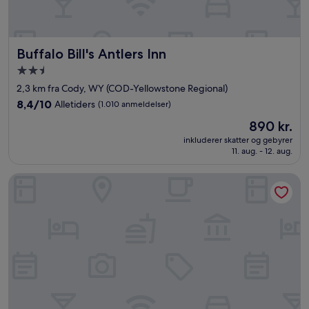
Buffalo Bill's Antlers Inn
Buffalo Bill's Antlers Inn
2.5-
stjernet
2,3 km fra Cody, WY (COD-Yellowstone Regional)
overnatningssted
8.4
8,4/10
Alletiders
(1.010 anmeldelser)
ud
Prisen
890 kr.
af
er
10,
inkluderer skatter og gebyrer
890 kr.
11. aug. - 12. aug.
Alletiders,
(1.010
anmeldelser)
Beartooth Inn