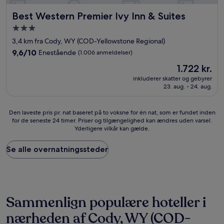
Best Western Premier Ivy Inn & Suites
Best Western Premier Ivy Inn & Suites
3.0-
stjernet
3,4 km fra Cody, WY (COD-Yellowstone Regional)
overnatningssted
9.6
9,6/10
Enestående
(1.006 anmeldelser)
ud
Prisen
1.722 kr.
af
er
10,
inkluderer skatter og gebyrer
1.722 kr.
23. aug. - 24. aug.
Enestående,
(1.006
anmeldelser)
Den
Den laveste pris pr. nat baseret på to voksne for én nat, som er fundet inden
for de seneste 24 timer. Priser og tilgængelighed kan ændres uden varsel.
laveste
Yderligere vilkår kan gælde.
pris
pr.
nat
Se alle overnatningssteder
baseret
på
to
voksne
for
Sammenlign populære hoteller i
én
nat,
nærheden af Cody, WY (COD-
som