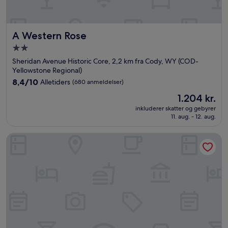
A Western Rose
A Western Rose
2.0-
stjernet
Sheridan Avenue Historic Core, 2,2 km fra Cody, WY (COD-
overnatningssted
Yellowstone Regional)
8.4
8,4/10
Alletiders
(680 anmeldelser)
ud
Prisen
1.204 kr.
af
er
10,
inkluderer skatter og gebyrer
1.204 kr.
11. aug. - 12. aug.
Alletiders,
(680
anmeldelser)
Comfort Inn at Buffalo Bill Village Resort