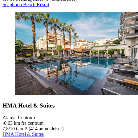
Seaphoria Beach Resort
HMA Hotel & Suites
Alanya Centrum
‐
0,63 km fra centrum
7,8
/
10
Godt! (414 anmeldelser)
HMA Hotel & Suites