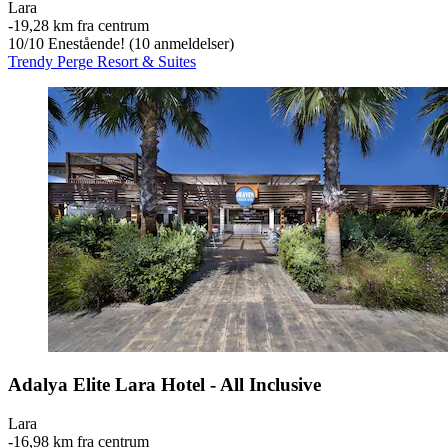
Lara
‐
19,28 km fra centrum
10
/
10
Enestående! (10 anmeldelser)
Trendy Perge Resort & Suites
Adalya Elite Lara Hotel - All Inclusive
Lara
‐
16,98 km fra centrum