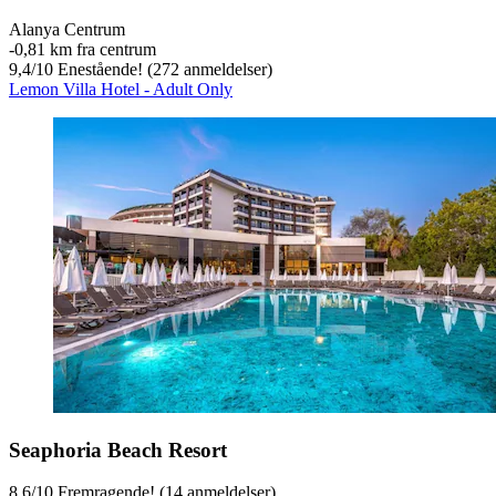
Alanya Centrum
‐
0,81 km fra centrum
9,4
/
10
Enestående! (272 anmeldelser)
Lemon Villa Hotel - Adult Only
Seaphoria Beach Resort
8,6
/
10
Fremragende! (14 anmeldelser)