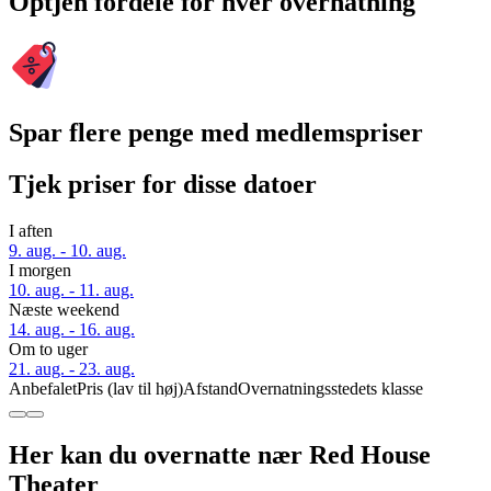
Optjen fordele for hver overnatning
Spar flere penge med medlemspriser
Tjek priser for disse datoer
I aften
9. aug. - 10. aug.
I morgen
10. aug. - 11. aug.
Næste weekend
14. aug. - 16. aug.
Om to uger
21. aug. - 23. aug.
Anbefalet
Pris (lav til høj)
Afstand
Overnatningsstedets klasse
Her kan du overnatte nær Red House
Theater