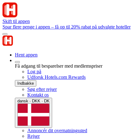
Skift til appen
Spar flere penge i appen – få op til 20% rabat på udvalgte hoteller
Hent appen
Få adgang til besparelser med medlemspriser
Log på
Udforsk Hotels.com Rewards
Indbakke
Søg efter rejser
Kontakt os
dansk · DKK · DK
Annoncér dit overnatningssted
Rejser