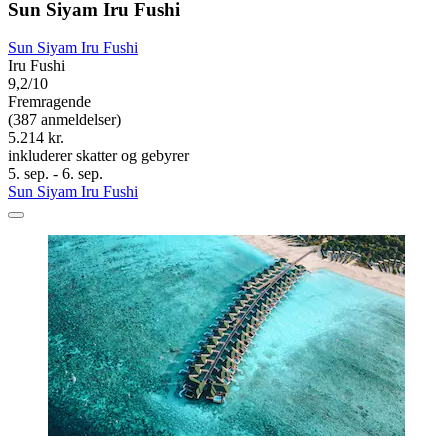
Sun Siyam Iru Fushi
Sun Siyam Iru Fushi
Iru Fushi
9,2/10
Fremragende
(387 anmeldelser)
5.214 kr.
inkluderer skatter og gebyrer
5. sep. - 6. sep.
Sun Siyam Iru Fushi