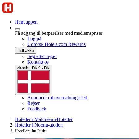
Hent appen
Få adgang til besparelser med medlemspriser
Log på
Udforsk Hotels.com Rewards
Indbakke
Søg efter rejser
Kontakt os
dansk · DKK · DK
Annoncér dit overnatningssted
Rejser
Feedback
Hoteller i Maldiverne
Hoteller
Hoteller i Noonu-atollen
Hoteller i Iru Fushi