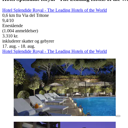
Hotel Splendide Royal - The Leading Hotels of the World
0,6 km fra Via del Tritone
9,4/10
Enestående
(1.004 anmeldelser)
3.310 kr.
inkluderer skatter og gebyrer
17. aug. - 18. aug.
Hotel Splendide Royal - The Leading Hotels of the World