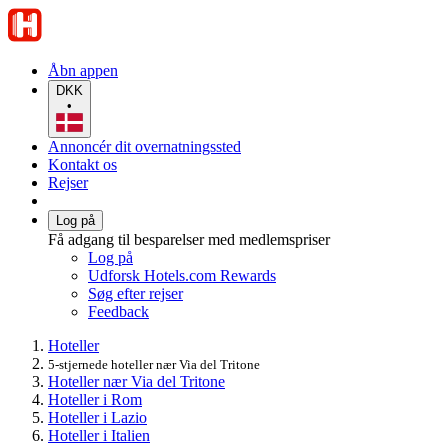
Åbn appen
DKK
•
Annoncér dit overnatningssted
Kontakt os
Rejser
Log på
Få adgang til besparelser med medlemspriser
Log på
Udforsk Hotels.com Rewards
Søg efter rejser
Feedback
Hoteller
5-stjernede hoteller nær Via del Tritone
Hoteller nær Via del Tritone
Hoteller i Rom
Hoteller i Lazio
Hoteller i Italien