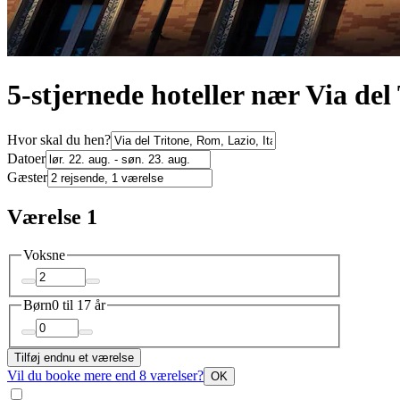
5-stjernede hoteller nær Via de
Hvor skal du hen?
Datoer
Gæster
Værelse 1
Voksne
Børn
0 til 17 år
Tilføj endnu et værelse
Vil du booke mere end 8 værelser?
OK