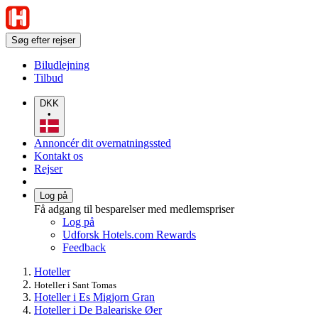
Søg efter rejser
Biludlejning
Tilbud
DKK
•
Annoncér dit overnatningssted
Kontakt os
Rejser
Log på
Få adgang til besparelser med medlemspriser
Log på
Udforsk Hotels.com Rewards
Feedback
Hoteller
Hoteller i Sant Tomas
Hoteller i Es Migjorn Gran
Hoteller i De Baleariske Øer