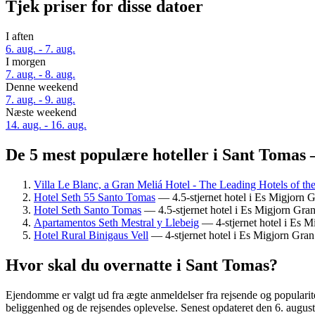
Tjek priser for disse datoer
I aften
6. aug. - 7. aug.
I morgen
7. aug. - 8. aug.
Denne weekend
7. aug. - 9. aug.
Næste weekend
14. aug. - 16. aug.
De 5 mest populære hoteller i Sant Tomas –
Villa Le Blanc, a Gran Meliá Hotel - The Leading Hotels of th
Hotel Seth 55 Santo Tomas
— 4.5-stjernet hotel i Es Migjorn
Hotel Seth Santo Tomas
— 4.5-stjernet hotel i Es Migjorn Gr
Apartamentos Seth Mestral y Llebeig
— 4-stjernet hotel i Es 
Hotel Rural Binigaus Vell
— 4-stjernet hotel i Es Migjorn Gra
Hvor skal du overnatte i Sant Tomas?
Ejendomme er valgt ud fra ægte anmeldelser fra rejsende og popularit
beliggenhed og de rejsendes oplevelse. Senest opdateret den
6. augus