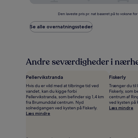
Den
Den laveste pris pr. nat baseret på to voksne fo
laveste
pris
Se alle overnatningssteder
pr.
nat
baseret
på
to
voksne
Andre seværdigheder i nærh
for
én
nat,
Pellervikstranda
Fiskerly
som
Hvis du er vild med at tilbringe tid ved
Trænger du til 
er
vandet, kan du kigge forbi
Fiskerly, som be
fundet
Pellervikstranda, som befinder sig 1,4 km
centrum af Ri
inden
fra Brumunddal centrum. Nyd
ved kysten på P
for
solnedgangen ved kysten på Fiskerly.
Læs mindre
de
Læs mindre
seneste
24
timer.
Priser
og