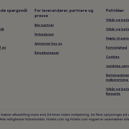
Hoteller i Furnes
lede spørgsmål
For leverandører, partnere og
Politikker
presse
Hoteller i nærheden af Norsk
Vilkår og bet
Hoteller i nærheden af CC Hama
Bliv partner
mål
Vilkår og bet
Hoteller i nærheden af Galleri 
Nyhedsrum
Hjælp til per
Hoteller i nærheden af Moelv S
Annoncer hos os
f et
Fortrolighed
tsenter
Hoteller i Moelv
Rejsebureauer
Cookies
Hoteller i nærheden af Hamarre
Juridiske opl
Retningslinje
indberetning 
Vilkår og bet
Rewards
 kræver afbestilling mere end 24 timer inden indtjekning. Se flere oplysninger på
 Alle rettigheder forbeholdes. Hotels.com og Hotels.com-logoet er varemærker elle