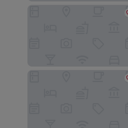
Faråsen Tretoppgård
Frichs Rudshøgda