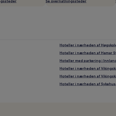
ngssteder
Se overnatningssteder
Hoteller i nærheden af Høgskole
Hoteller i nærheden af Hamar S
Hoteller med parkering i Innlan
Hoteller i nærheden af Vikings
Hoteller i nærheden af Vikings
Hoteller i nærheden af Sykehus
Kæledyrsvenlige hoteller i Innl
Hoteller i Brumunddal
Hoteller i Ringsaker
Hoteller i nærheden af Ankers