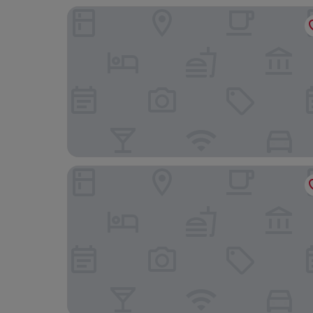
Topcamp Mjøsa - Brumunddal
Frich´s Hotel Hamar