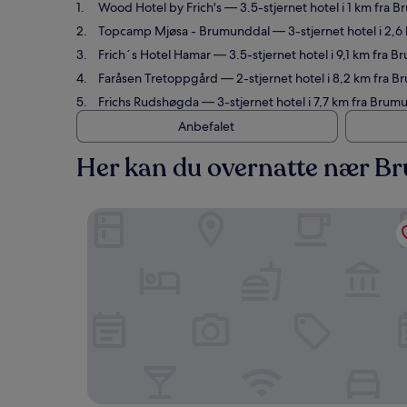
Wood Hotel by Frich's
— 3.5-stjernet hotel i 1 km fr
Topcamp Mjøsa - Brumunddal
— 3-stjernet hotel i 2,
Frich´s Hotel Hamar
— 3.5-stjernet hotel i 9,1 km fra 
Faråsen Tretoppgård
— 2-stjernet hotel i 8,2 km fra B
Frichs Rudshøgda
— 3-stjernet hotel i 7,7 km fra Bru
Anbefalet
Her kan du overnatte nær B
Wood Hotel by Frich's