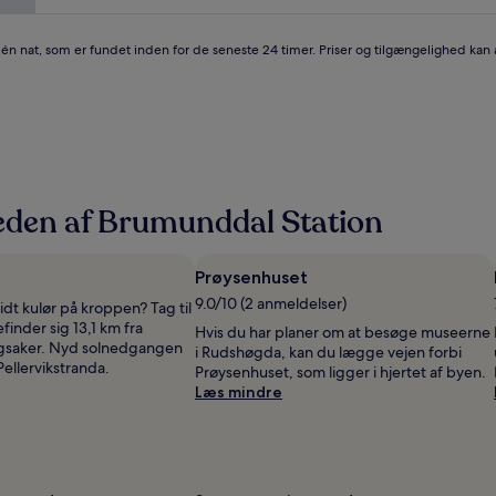
anmeldelser)
r én nat, som er fundet inden for de seneste 24 timer. Priser og tilgængelighed kan
eden af Brumunddal Station
Prøysenhuset
9.0/10 (2 anmeldelser)
lidt kulør på kroppen? Tag til
finder sig 13,1 km fra
Hvis du har planer om at besøge museerne
ngsaker. Nyd solnedgangen
i Rudshøgda, kan du lægge vejen forbi
ellervikstranda.
Prøysenhuset, som ligger i hjertet af byen.
Læs mindre