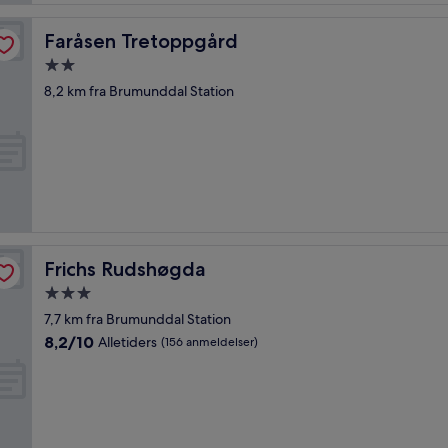
Faråsen Tretoppgård
Faråsen Tretoppgård
2.0-
stjernet
8,2 km fra Brumunddal Station
overnatningssted
Frichs Rudshøgda
Frichs Rudshøgda
3.0-
stjernet
7,7 km fra Brumunddal Station
overnatningssted
8.2
8,2/10
Alletiders
(156 anmeldelser)
ud
af
10,
Alletiders,
(156