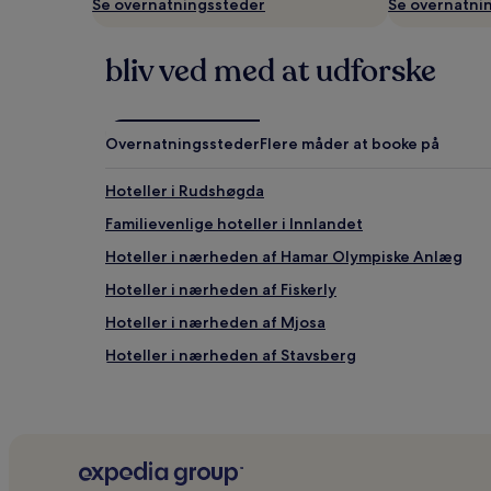
Se overnatningssteder
Se overnatni
tilgængelighed
kan
ændres
bliv ved med at udforske
uden
varsel.
Yderligere
vilkår
Overnatningssteder
Flere måder at booke på
kan
gælde.
Hoteller i Rudshøgda
Familievenlige hoteller i Innlandet
Hoteller i nærheden af Hamar Olympiske Anlæg
Hoteller i nærheden af Fiskerly
Hoteller i nærheden af Mjosa
Hoteller i nærheden af Stavsberg
Hoteller i nærheden af Norsk Jernbanemuseum
Hoteller i nærheden af Ringsaker Kirke
Hoteller i Hamar
Hoteller i nærheden af Briskeby Stadion