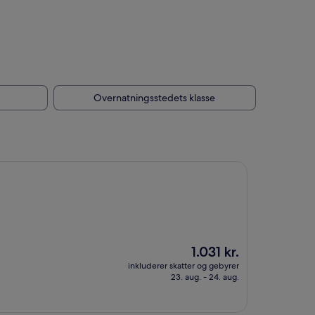
Overnatningsstedets klasse
Prisen
1.031 kr.
er
inkluderer skatter og gebyrer
1.031 kr.
23. aug. - 24. aug.