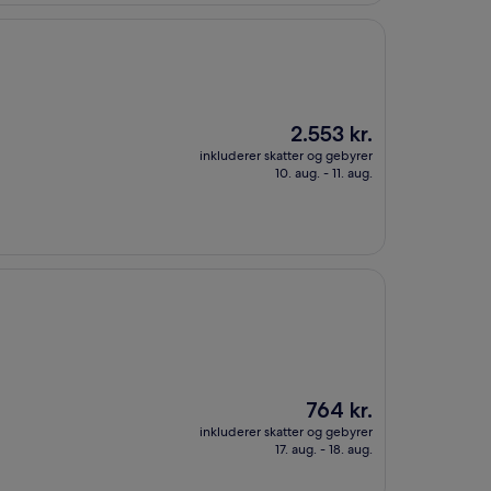
Prisen
2.553 kr.
er
inkluderer skatter og gebyrer
2.553 kr.
10. aug. - 11. aug.
Prisen
764 kr.
er
inkluderer skatter og gebyrer
764 kr.
17. aug. - 18. aug.