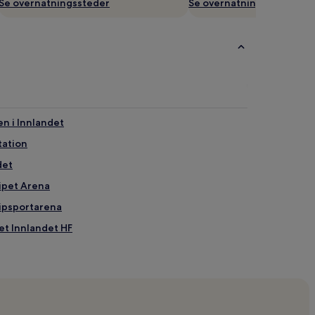
Se overnatningssteder
Se overnatningssteder
n i Innlandet
tation
det
kipet Arena
kipsportarena
et Innlandet HF
andet
kogen Svømmehall