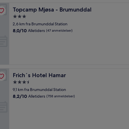
Topcamp Mjøsa - Brumunddal
Topcamp Mjøsa - Brumunddal
3.0-
stjernet
2,6 km fra Brumunddal Station
overnatningssted
8.0
8,0/10
Alletiders
(47 anmeldelser)
ud
af
10,
Alletiders,
(47
anmeldelser)
Frich´s Hotel Hamar
Frich´s Hotel Hamar
3.5-
stjernet
9,1 km fra Brumunddal Station
overnatningssted
8.2
8,2/10
Alletiders
(758 anmeldelser)
ud
af
10,
Alletiders,
(758
anmeldelser)