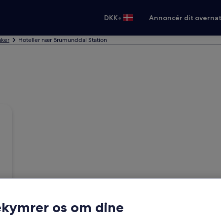
•
DKK
Annoncér dit overna
aker
Hoteller nær Brumunddal Station
ekymrer os om dine