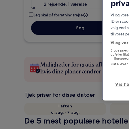
priva
2 rejsende, 1 værelse
Vi og vor
Jeg skal på forretningsrejse
ID'er i co
valg ved a
Søg
til vores 
Vi og vor
Bruge præcis
og/eller til
målgruppeund
Muligheder for gratis afbestilling,
Liste over
hvis dine planer ændrer sig
Vis f
Tjek priser for disse datoer
I aften
6. aug. - 7. aug.
De 5 mest populære hotelle