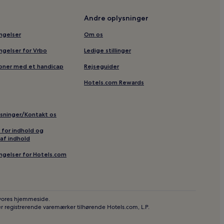
Andre oplysninger
 Utvandrermuseum
ingelser
Om os
r
ingelser for Vrbo
Ledige stillinger
EKG
soner med et handicap
Rejseguider
tation
Hotels.com Rewards
gionen Turistkontor
ysninger/Kontakt os
r for indhold og
af indhold
ingelser for Hotels.com
 vores hjemmeside.
r registrerende varemærker tilhørende Hotels.com, L.P.