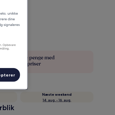
.eks. unikke
trere dine
alg signaleres
on. Opbevare
småling,
Spar flere penge med
medlemspriser
epterer
Næste weekend
14. aug. - 16. aug.
rblik