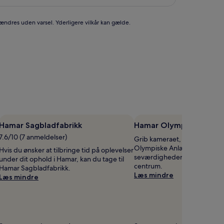
 ændres uden varsel. Yderligere vilkår kan gælde.
Hamar Sagbladfabrikk
Hamar Olympiske Anlæ
7.6/10 (7 anmeldelser)
Grib kameraet, når du besø
Olympiske Anlæg, som er blo
Hvis du ønsker at tilbringe tid på oplevelser
seværdighederne, der ligge
under dit ophold i Hamar, kan du tage til
centrum.
Hamar Sagbladfabrikk.
Læs mindre
Læs mindre