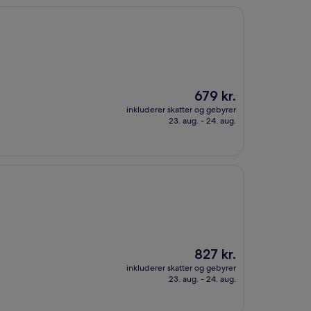
Prisen
679 kr.
er
inkluderer skatter og gebyrer
679 kr.
23. aug. - 24. aug.
Prisen
827 kr.
er
inkluderer skatter og gebyrer
827 kr.
23. aug. - 24. aug.