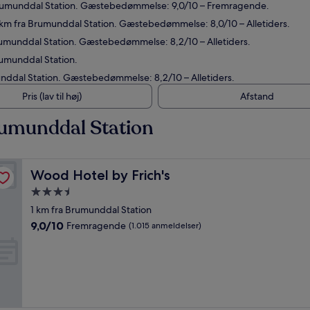
a Brumunddal Station. Gæstebedømmelse: 9,0/10 – Fremragende.
6 km fra Brumunddal Station. Gæstebedømmelse: 8,0/10 – Alletiders.
Brumunddal Station. Gæstebedømmelse: 8,2/10 – Alletiders.
rumunddal Station.
munddal Station. Gæstebedømmelse: 8,2/10 – Alletiders.
Pris (lav til høj)
Afstand
rumunddal Station
Wood Hotel by Frich's
Wood Hotel by Frich's
3.5-
stjernet
1 km fra Brumunddal Station
overnatningssted
9.0
9,0/10
Fremragende
(1.015 anmeldelser)
ud
af
10,
Fremragende,
(1.015
anmeldelser)