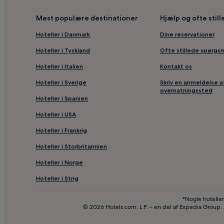
Hoteller med parkering i Ringsaker
Mest populære destinationer
Hjælp og ofte stil
Hoteller i nærheden af Domkirkeruinerne
Hoteller i Danmark
Dine reservationer
Hoteller i nærheden af Hamar-katedralen
Hoteller i Tyskland
Ofte stillede spørgs
Hoteller i nærheden af Mammuthus
Hoteller i Italien
Kontakt os
Hoteller i nærheden af Hamar Domkirke
Hoteller i Sverige
Skriv en anmeldelse a
Hoteller i nærheden af Kunstbanken Hedmark Kuns
overnatningssted
Hoteller i Spanien
Hoteller i Innlandet
Hoteller i USA
Hoteller i Frankrig
Hoteller i Storbritannien
Hoteller i Norge
Hoteller i Strig
*Nogle hoteller
© 2026 Hotels.com, L.P. – en del af Expedia Group.