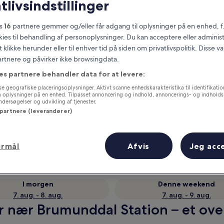
tlivsindstillinger
es
16
partnere gemmer og/eller får adgang til oplysninger på en enhed, f
okies til behandling af personoplysninger. Du kan acceptere eller adminis
t klikke herunder eller til enhver tid på siden om privatlivspolitik. Disse v
partnere og påvirker ikke browsingdata.
es partnere behandler data for at levere:
e geografiske placeringsoplysninger. Aktivt scanne enhedskarakteristika til identifikati
gå oplysninger på en enhed. Tilpasset annoncering og indhold, annoncerings- og indhold
ersøgelser og udvikling af tjenester.
 partnere (leverandører)
Optjen fordele for hver overnatning
ormål
Afvis
Jeg acc
I morgen
Denne weekend
7. aug. - 8. aug.
7. aug. - 9. aug.
r nær Brumunddal Station – et ove