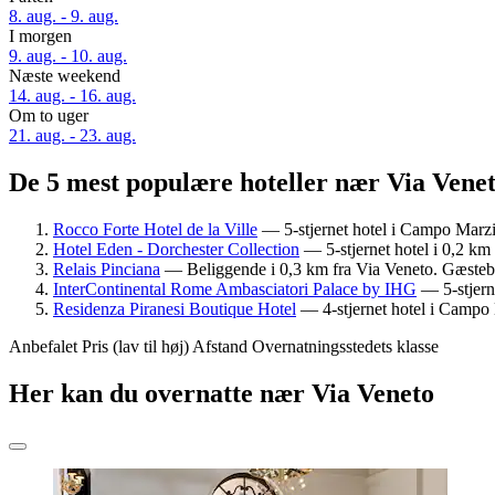
8. aug. - 9. aug.
I morgen
9. aug. - 10. aug.
Næste weekend
14. aug. - 16. aug.
Om to uger
21. aug. - 23. aug.
De 5 mest populære hoteller nær Via Venet
Rocco Forte Hotel de la Ville
— 5-stjernet hotel i Campo Marz
Hotel Eden - Dorchester Collection
— 5-stjernet hotel i 0,2 k
Relais Pinciana
— Beliggende i 0,3 km fra Via Veneto. Gæsteb
InterContinental Rome Ambasciatori Palace by IHG
— 5-stjern
Residenza Piranesi Boutique Hotel
— 4-stjernet hotel i Campo
Anbefalet
Pris (lav til høj)
Afstand
Overnatningsstedets klasse
Her kan du overnatte nær Via Veneto