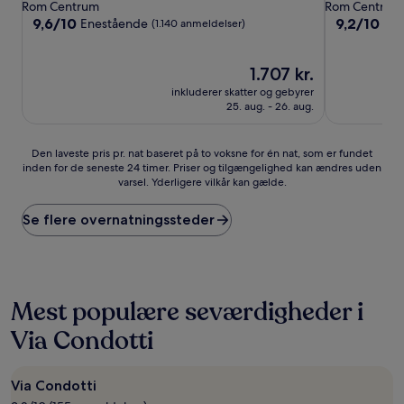
stjernet
stjernet
Rom Centrum
Rom Centrum
overnatningssted
overnatning
9.6
9.2
9,6/10
9,2/10
Enestående
Fr
(1.140 anmeldelser)
ud
ud
af
af
10,
Prisen
10,
1.707 kr.
Enestående,
er
Fremragend
inkluderer skatter og gebyrer
(1.140
1.707 kr.
(1.000
25. aug. - 26. aug.
anmeldelser)
anmeldelser
Den
Den laveste pris pr. nat baseret på to voksne for én nat, som er fundet
inden for de seneste 24 timer. Priser og tilgængelighed kan ændres uden
laveste
varsel. Yderligere vilkår kan gælde.
pris
pr.
nat
Se flere overnatningssteder
baseret
på
to
voksne
for
Mest populære seværdigheder i
én
Via Condotti
nat,
som
er
fundet
Via Condotti
inden