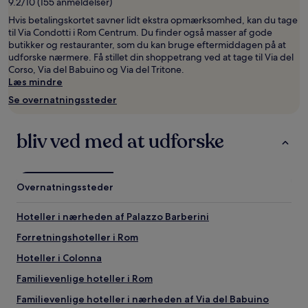
9.2/10 (155 anmeldelser)
for
de
Hvis betalingskortet savner lidt ekstra opmærksomhed, kan du tage
seneste
til Via Condotti i Rom Centrum. Du finder også masser af gode
24
butikker og restauranter, som du kan bruge eftermiddagen på at
timer.
udforske nærmere. Få stillet din shoppetrang ved at tage til Via del
Priser
Corso, Via del Babuino og Via del Tritone.
og
Læs mindre
tilgængelighed
Se overnatningssteder
kan
ændres
uden
bliv ved med at udforske
varsel.
Yderligere
vilkår
kan
Overnatningssteder
gælde.
Hoteller i nærheden af Palazzo Barberini
Forretningshoteller i Rom
Hoteller i Colonna
Familievenlige hoteller i Rom
Familievenlige hoteller i nærheden af Via del Babuino