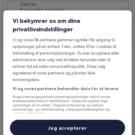
Gæster
2 rejsende, 1 værelse
Vi bekymrer os om dine
Jeg skal på forretningsrejse
privatlivsindstillinger
Søg
Vi og vores
16
partnere gemmer og/eller får adgang til
oplysninger på en enhed, f.eks. unikke ID'er i cookies til
behandling af personoplysninger. Du kan acceptere eller
Muligheder for gratis afbestilling, hvis dine
administrere dine valg ved at klikke herunder eller til
planer ændrer sig
enhver tid på siden om privatlivspolitik. Disse valg
signaleres til vores partnere og påvirker ikke
browsingdata.
Optjen fordele for hver overnatning
Vi og vores partnere behandler data for at levere:
Bruge præcise geografiske placeringsoplysninger. Aktivt scanne
Spar flere penge med medlemspriser
enhedskarakteristika til identifikation. Opbevare og/eller tilgå
oplysninger på en enhed. Tilpasset annoncering og indhold,
annoncerings- og indholdsmåling, målgruppeundersøgelser og
udvikling af tjenester.
Liste over partnere (leverandører)
Tjek priser for disse datoer
Jeg accepterer