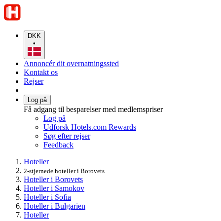
DKK
•
Annoncér dit overnatningssted
Kontakt os
Rejser
Log på
Få adgang til besparelser med medlemspriser
Log på
Udforsk Hotels.com Rewards
Søg efter rejser
Feedback
Hoteller
2-stjernede hoteller i Borovets
Hoteller i Borovets
Hoteller i Samokov
Hoteller i Sofia
Hoteller i Bulgarien
Hoteller