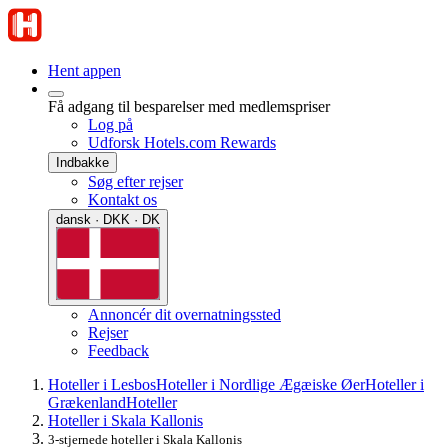
Hent appen
Få adgang til besparelser med medlemspriser
Log på
Udforsk Hotels.com Rewards
Indbakke
Søg efter rejser
Kontakt os
dansk · DKK · DK
Annoncér dit overnatningssted
Rejser
Feedback
Hoteller i Lesbos
Hoteller i Nordlige Ægæiske Øer
Hoteller i
Grækenland
Hoteller
Hoteller i Skala Kallonis
3-stjernede hoteller i Skala Kallonis