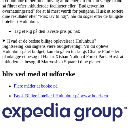
I Hulunbuir finder du et udvalg af hoteller, du frit kan vælge blandt,
så filtrer efter inkluderede faciliteter eller "Budgetvenligt
overnatningssted" for at få mest værdi for pengene. Husk at sortere
dine resultater efter "Pris: lav til høj", når du søger efter de billigste
hoteller i Hulunbuir.
Tag et kig på den laveste pris pr. nat:
Hvad er de bedste billige oplevelser i Hulunbuir?
Sightseeing kan sagtens være budgetvenligt. Vil du opleve
Hulunbuir på et budget, kan du gå en tur langs Chaihe Flod eller
planlægge et besøg til Hailar Xishan National Forest Park. Husk at
inkludere et besøg til Matryoshka Square i dine planer.
bliv ved med at udforske
Flere måder at booke på
Book Billige hoteller i Hulunbuir på www.hotels.cn