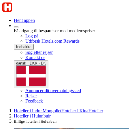
Hent appen
Få adgang til besparelser med medlemspriser
Log på
Udforsk Hotels.com Rewards
Indbakke
Søg efter rejser
Kontakt os
dansk · DKK · DK
Annoncér dit overnatningssted
Rejser
Feedback
Hoteller i Indre Mongoliet
Hoteller i Kina
Hoteller
Hoteller i Hulunbuir
Billige hoteller i Hulunbuir