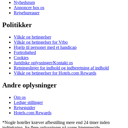
Nyhedsrum
Annoncer hos os
Rejsebureauer
Politikker
Vilkår og betingelser
Vilkår og betingelser for Vrbo
Hjælp til personer med et handicap
Fortrolighed
Cookies
Juridiske oplysninger/Kontakt os
Retningslinjer for indhold og indberetning af indhold
Vilkår og betingelser for Hotels.com Rewards
Andre oplysninger
Om os
Ledige stillinger
Rejseguider
Hotels.com Rewards
*Nogle hoteller kræver afbestilling mere end 24 timer inden
indtjekning. Se flere oplysninger på vores hjemmeside.