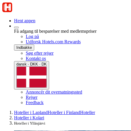
Hent appen
Få adgang til besparelser med medlemspriser
Log på
Udforsk Hotels.com Rewards
Indbakke
Søg efter rejser
Kontakt os
dansk · DKK · DK
Annoncér dit overnatningssted
Rejser
Feedback
Hoteller i Lapland
Hoteller i Finland
Hoteller
Hoteller i Kolari
Hoteller i Ylläsjärvi