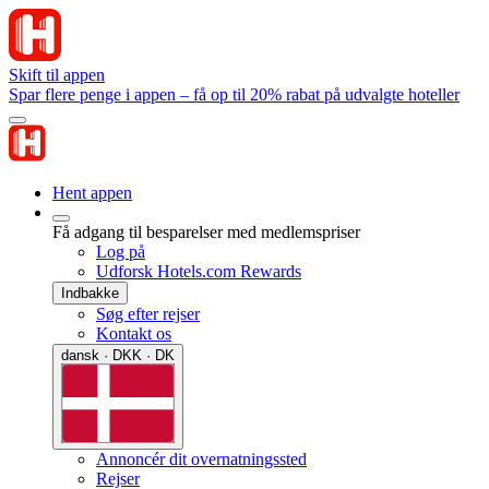
Skift til appen
Spar flere penge i appen – få op til 20% rabat på udvalgte hoteller
Hent appen
Få adgang til besparelser med medlemspriser
Log på
Udforsk Hotels.com Rewards
Indbakke
Søg efter rejser
Kontakt os
dansk · DKK · DK
Annoncér dit overnatningssted
Rejser