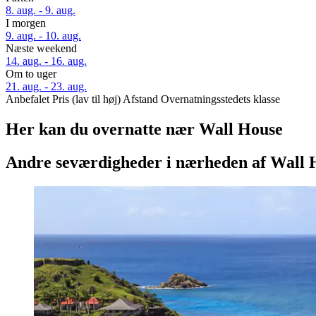
8. aug. - 9. aug.
I morgen
9. aug. - 10. aug.
Næste weekend
14. aug. - 16. aug.
Om to uger
21. aug. - 23. aug.
Anbefalet
Pris (lav til høj)
Afstand
Overnatningsstedets klasse
Her kan du overnatte nær Wall House
Andre seværdigheder i nærheden af Wall 