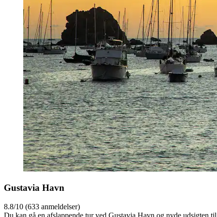
Gustavia Havn
8.8/10 (633 anmeldelser)
Du kan gå en afslappende tur ved Gustavia Havn og nyde udsigten til 