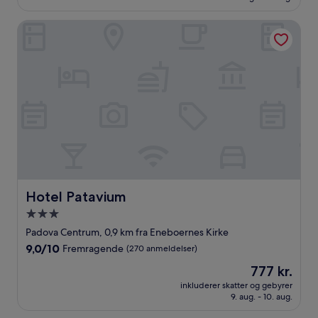
(121
anmeldelser)
Hotel Patavium
Hotel Patavium
Hotel Patavium
3.0-
stjernet
Padova Centrum, 0,9 km fra Eneboernes Kirke
overnatningssted
9.0
9,0/10
Fremragende
(270 anmeldelser)
ud
Prisen
777 kr.
af
er
10,
inkluderer skatter og gebyrer
777 kr.
9. aug. - 10. aug.
Fremragende,
(270