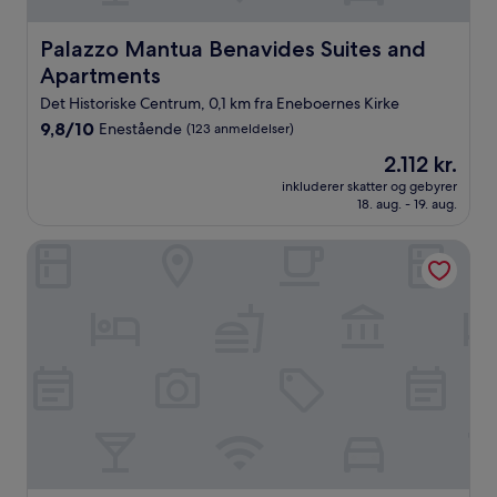
Palazzo Mantua Benavides Suites and Apartments
Palazzo Mantua Benavides Suites and
Apartments
Det Historiske Centrum, 0,1 km fra Eneboernes Kirke
9.8
9,8/10
Enestående
(123 anmeldelser)
ud
Prisen
2.112 kr.
af
er
10,
inkluderer skatter og gebyrer
2.112 kr.
18. aug. - 19. aug.
Enestående,
(123
anmeldelser)
Casa Falco - 15 min dalla stazione