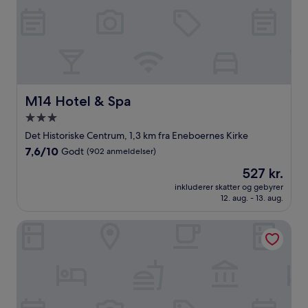
M14 Hotel & Spa
M14 Hotel & Spa
3.0-
stjernet
Det Historiske Centrum, 1,3 km fra Eneboernes Kirke
overnatningssted
7.6
7,6/10
Godt
(902 anmeldelser)
ud
Prisen
527 kr.
af
er
10,
inkluderer skatter og gebyrer
527 kr.
12. aug. - 13. aug.
Godt,
(902
anmeldelser)
Hotel Serafino