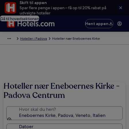
Skift til appen
Spar flere penge i appen – få op til 20% rabat på
udvalgte hoteller
Gå til hovedsektionen
Hent appen
Hoteller i Padova
Hoteller nær Eneboernes Kirke
Hoteller nær Eneboernes Kirke -
Padova Centrum
Hvor skal du hen?
Eneboernes Kirke, Padova, Veneto, Italien
Datoer