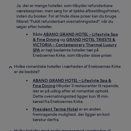
Ja, der er mange hoteller, som tilbyder refunderbare
værelsespriser, men sørg for at tjekke afbestillingsfristen,
inden du booker. For at finde disse priser kan du bruge
filteret "Fuldt refunderbart overnatningssted", når du
søger efter hoteller.
Både
ABANO GRAND HOTEL – Lifestyle Spa
& Fine Dining
og
GRAND HOTEL TRIESTE &
VICTORIA – Contemporary Thermal Luxury
SPA
er højt bedømte hoteller tæt på
Eneboernes Kirke, som tilbyder disse priser.
Hvilke romantiske hoteller i nærheden af Eneboernes Kirke
er de bedste?
ABANO GRAND HOTEL – Lifestyle Spa &
Fine Dining
tilbyder 3 restauranter til rejsende,
der er på udkig efter et romantisk ophold.
Dette overnatningssted ligger kun 18 min.
kørsel fra Eneboernes Kirke.
President Terme Hotel
er en anden
fremragende mulighed, der ligger en kort
køretur derfra.
Hvilke hoteller med gratis morgenmad i nærheden af