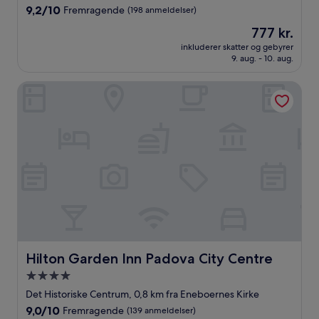
9.2
9,2/10
Fremragende
(198 anmeldelser)
ud
Prisen
777 kr.
af
er
10,
inkluderer skatter og gebyrer
777 kr.
9. aug. - 10. aug.
Fremragende,
(198
anmeldelser)
Hilton Garden Inn Padova City Centre
Hilton Garden Inn Padova City Centre
Hilton Garden Inn Padova City Centre
4.0-
stjernet
Det Historiske Centrum, 0,8 km fra Eneboernes Kirke
overnatningssted
9.0
9,0/10
Fremragende
(139 anmeldelser)