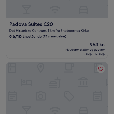
Padova Suites C20
Padova Suites C20
Det Historiske Centrum, 1 km fra Eneboernes Kirke
9.6
9,6/10
Enestående
(75 anmeldelser)
ud
Prisen
953 kr.
af
er
10,
inkluderer skatter og gebyrer
953 kr.
11. aug. - 12. aug.
Enestående,
(75
anmeldelser)
Palazzo Mantua Benavides Suites and Apartments