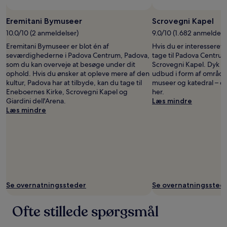
ændres
uden
Eremitani Bymuseer
Scrovegni Kapel
varsel.
Yderligere
10.0/10 (2 anmeldelser)
9.0/10 (1.682 anmeldels
vilkår
Eremitani Bymuseer er blot én af
Hvis du er interesseret i
kan
seværdighederne i Padova Centrum, Padova,
tage til Padova Centru
gælde.
som du kan overveje at besøge under dit
Scrovegni Kapel. Dyk ne
ophold. Hvis du ønsker at opleve mere af den
udbud i form af området
kultur, Padova har at tilbyde, kan du tage til
museer og katedral – di
Eneboernes Kirke, Scrovegni Kapel og
her.
Giardini dell'Arena.
Læs mindre
Læs mindre
Se overnatningssteder
Se overnatningssted
Ofte stillede spørgsmål