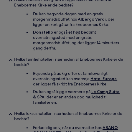
Eneboernes Kirke er de bedste?
Du kan begynde dagen med en gratis
morgenmadsbuffet hos
Albergo Verdi
, der
ligger en kort gåtur fra Eneboernes Kirke.
Donatello
er også et højt bedømt
overnatningssted med en gratis
morgenmadsbuffet, og det ligger 14 minutters
gang derfra.
Hvilke familiehoteller i nærheden af Eneboernes Kirke er de
bedste?
Rejsende på udkig efter et familievenligt
overnatningssted kan overveje
Hotel Europa
,
der ligger få skridt fra Eneboernes Kirke.
Du kan også kigge nærmere på
Le Camp Suite
& SPA
, der er en anden god mulighed til
familieferien.
Hvilke luksushoteller i nærheden af Eneboernes Kirke er de
bedste?
Forkæl dig selv, når du overnatter hos
ABANO