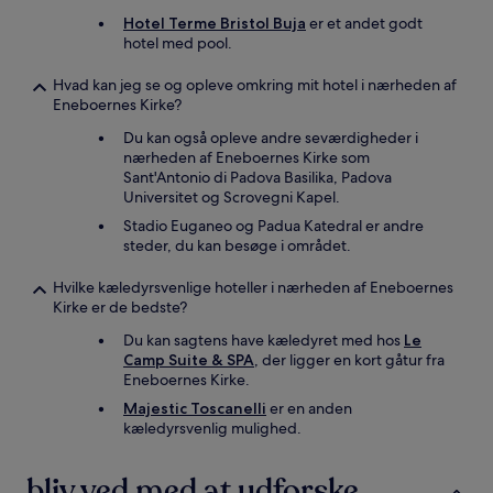
Hotel Terme Bristol Buja
er et andet godt
hotel med pool.
Hvad kan jeg se og opleve omkring mit hotel i nærheden af
Eneboernes Kirke?
Du kan også opleve andre seværdigheder i
nærheden af Eneboernes Kirke som
Sant'Antonio di Padova Basilika, Padova
Universitet og Scrovegni Kapel.
Stadio Euganeo og Padua Katedral er andre
steder, du kan besøge i området.
Hvilke kæledyrsvenlige hoteller i nærheden af Eneboernes
Kirke er de bedste?
Du kan sagtens have kæledyret med hos
Le
Camp Suite & SPA
, der ligger en kort gåtur fra
Eneboernes Kirke.
Majestic Toscanelli
er en anden
kæledyrsvenlig mulighed.
bliv ved med at udforske