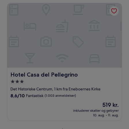
anmeldelser)
Hotel Casa del Pellegrino
Hotel Casa del Pellegrino
Hotel Casa del Pellegrino
3.0-
stjernet
Det Historiske Centrum, 1 km fra Eneboernes Kirke
overnatningssted
8.6
8,6/10
Fantastisk
(1.003 anmeldelser)
ud
Prisen
519 kr.
af
er
10,
inkluderer skatter og gebyrer
519 kr.
10. aug. - 11. aug.
Fantastisk,
(1.003
anmeldelser)