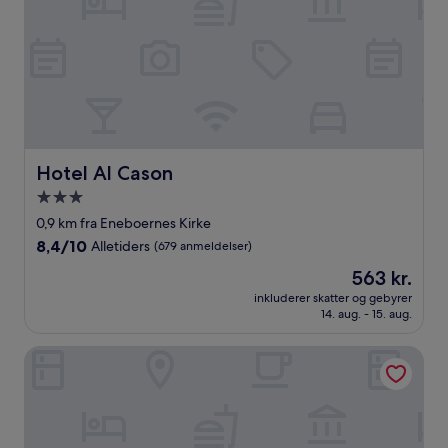
Hotel Al Cason
Hotel Al Cason
3.0-
stjernet
0,9 km fra Eneboernes Kirke
overnatningssted
8.4
8,4/10
Alletiders
(679 anmeldelser)
ud
Prisen
563 kr.
af
er
10,
inkluderer skatter og gebyrer
563 kr.
14. aug. - 15. aug.
Alletiders,
(679
anmeldelser)
M14 Hotel & Spa