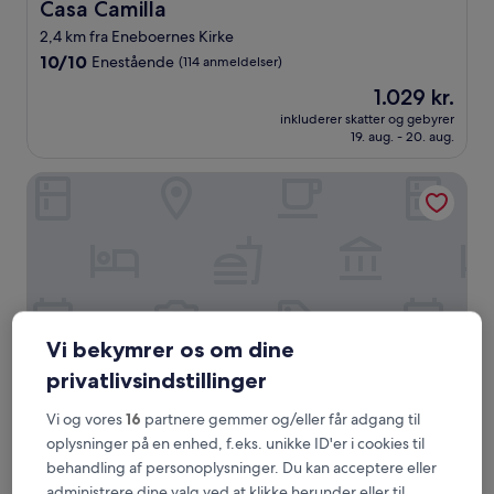
Casa Camilla
Casa Camilla
2,4 km fra Eneboernes Kirke
10.0
10/10
Enestående
(114 anmeldelser)
ud
Prisen
1.029 kr.
af
er
10,
inkluderer skatter og gebyrer
1.029 kr.
19. aug. - 20. aug.
Enestående,
(114
anmeldelser)
Le Camp Suite & SPA
Vi bekymrer os om dine
privatlivsindstillinger
Vi og vores
16
partnere gemmer og/eller får adgang til
Le Camp Suite & SPA
Le Camp Suite & SPA
oplysninger på en enhed, f.eks. unikke ID'er i cookies til
behandling af personoplysninger. Du kan acceptere eller
4.0-
administrere dine valg ved at klikke herunder eller til