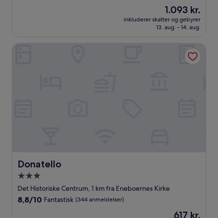
ud
Prisen
1.093 kr.
af
er
10,
inkluderer skatter og gebyrer
1.093 kr.
13. aug. - 14. aug.
Fremragende,
(139
anmeldelser)
Donatello
Donatello
Donatello
3.0-
stjernet
Det Historiske Centrum, 1 km fra Eneboernes Kirke
overnatningssted
8.8
8,8/10
Fantastisk
(344 anmeldelser)
ud
Prisen
617 kr.
af