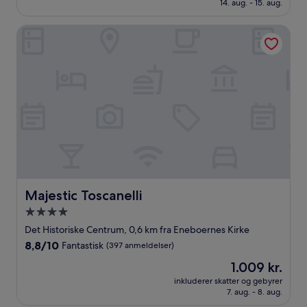
597 kr.
14. aug. - 15. aug.
Fremragende,
(79
anmeldelser)
Majestic Toscanelli
Majestic Toscanelli
Majestic Toscanelli
4.0-
stjernet
Det Historiske Centrum, 0,6 km fra Eneboernes Kirke
overnatningssted
8.8
8,8/10
Fantastisk
(397 anmeldelser)
ud
Prisen
1.009 kr.
af
er
10,
inkluderer skatter og gebyrer
1.009 kr.
7. aug. - 8. aug.
Fantastisk,
(397