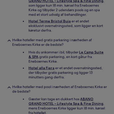
GRAND HOTEL – Lifestyle Spa & Fine Dining
,
som ligger kun 18 min. kørsel fra Eneboernes
Kirke og tilbyder 2 udendørs pools og en spa
med et stort udvalg af behandlinger.
Hotel Terme Bristol Buja
er et andet
eksklusivt overnatningssted, som ligger en kort
køretur derfra.
Hvilke hoteller med gratis parkering i nærheden af
Eneboernes Kirke er de bedste?
Hvis du ankommer i bil, tilbyder
Le Camp Suite
& SPA
gratis parkering, en kort gåtur fra
Eneboernes Kirke.
Hotel alla Fiera
er et andet overnatningssted,
der tilbyder gratis parkering og ligger 13
minutters gang derfra.
Hvilke hoteller med pool i nærheden af Eneboernes Kirke er
de bedste?
Gæster kan tage en dukkert hos
ABANO
GRAND HOTEL – Lifestyle Spa & Fine Dining
,
mens Eneboernes Kirke ligger kun 18 min. kørsel
fra hotellet.