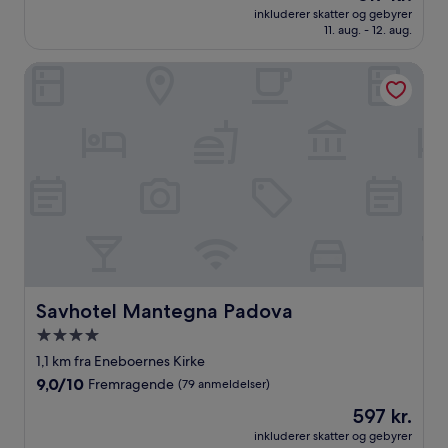
er
10,
inkluderer skatter og gebyrer
617 kr.
11. aug. - 12. aug.
Fantastisk,
(344
anmeldelser)
Savhotel Mantegna Padova
Savhotel Mantegna Padova
Savhotel Mantegna Padova
4.0-
stjernet
1,1 km fra Eneboernes Kirke
overnatningssted
9.0
9,0/10
Fremragende
(79 anmeldelser)
ud
Prisen
597 kr.
af
er
10,
inkluderer skatter og gebyrer