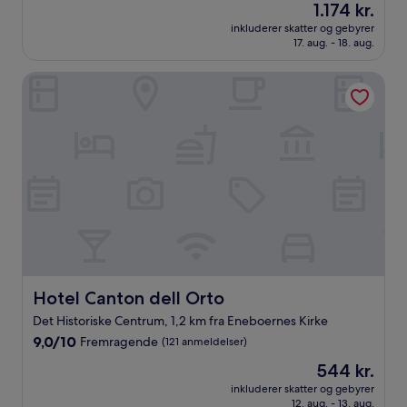
Prisen
1.174 kr.
af
er
10,
inkluderer skatter og gebyrer
1.174 kr.
17. aug. - 18. aug.
Fremragende,
(44
anmeldelser)
Hotel Canton dell Orto
Hotel Canton dell Orto
Hotel Canton dell Orto
Det Historiske Centrum, 1,2 km fra Eneboernes Kirke
9.0
9,0/10
Fremragende
(121 anmeldelser)
ud
Prisen
544 kr.
af
er
10,
inkluderer skatter og gebyrer
544 kr.
12. aug. - 13. aug.
Fremragende,