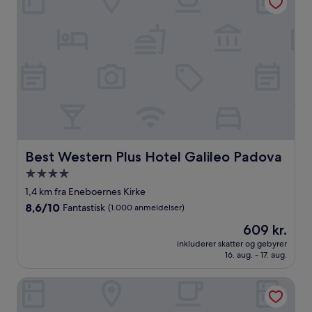
Best Western Plus Hotel Galileo Padova
Best Western Plus Hotel Galileo Padova
4.0-
stjernet
1,4 km fra Eneboernes Kirke
overnatningssted
8.6
8,6/10
Fantastisk
(1.000 anmeldelser)
ud
Prisen
609 kr.
af
er
10,
inkluderer skatter og gebyrer
609 kr.
16. aug. - 17. aug.
Fantastisk,
(1.000
anmeldelser)
BYPILLOW Grand Central