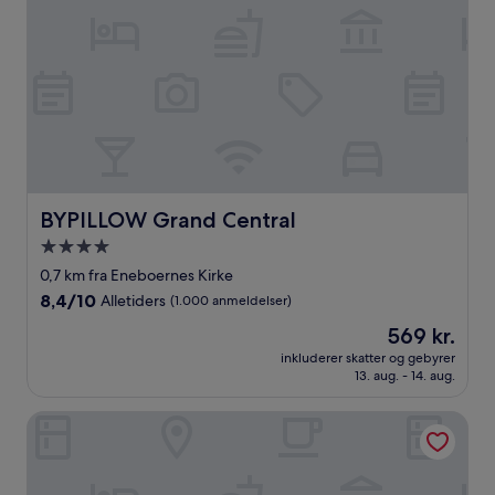
BYPILLOW Grand Central
BYPILLOW Grand Central
4.0-
stjernet
0,7 km fra Eneboernes Kirke
overnatningssted
8.4
8,4/10
Alletiders
(1.000 anmeldelser)
ud
Prisen
569 kr.
af
er
10,
inkluderer skatter og gebyrer
569 kr.
13. aug. - 14. aug.
Alletiders,
(1.000
anmeldelser)
Hotel Al Cason