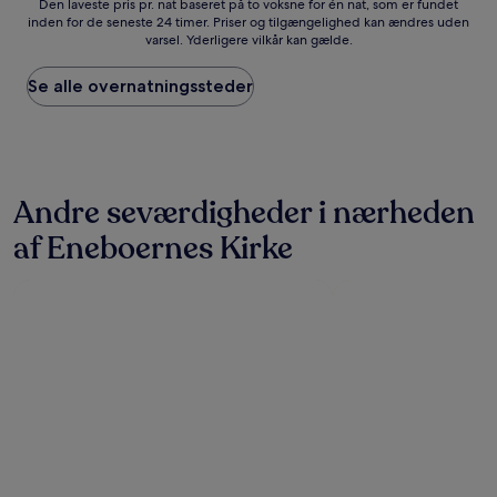
Den
Den laveste pris pr. nat baseret på to voksne for én nat, som er fundet
inden for de seneste 24 timer. Priser og tilgængelighed kan ændres uden
laveste
varsel. Yderligere vilkår kan gælde.
pris
pr.
nat
Se alle overnatningssteder
baseret
på
to
voksne
for
Andre seværdigheder i nærheden
én
nat,
af Eneboernes Kirke
som
er
fundet
inden
for
de
seneste
24
timer.
Priser
og
tilgængelighed
kan