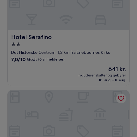
Hotel Serafino
Hotel Serafino
2.0-
stjernet
Det Historiske Centrum, 1,2 km fra Eneboernes Kirke
overnatningssted
7.0
7,0/10
Godt
(6 anmeldelser)
ud
Prisen
641 kr.
af
er
10,
inkluderer skatter og gebyrer
641 kr.
10. aug. - 11. aug.
Godt,
(6
anmeldelser)
Padova Suites C20