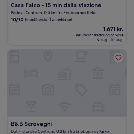
Casa Falco - 15 min dalla stazione
Casa Falco - 15 min dalla stazione
Padova Centrum, 0,5 km fra Eneboernes Kirke
10.0
10/10
Enestående
(1 anmeldelse)
ud
Prisen
1.671 kr.
af
er
10,
inkluderer skatter og gebyrer
1.671 kr.
9. aug. - 10. aug.
Enestående,
(1
anmeldelse)
B&B Scrovegni
B&B Scrovegni
B&B Scrovegni
Det Historiske Centrum, 0,2 km fra Eneboernes Kirke