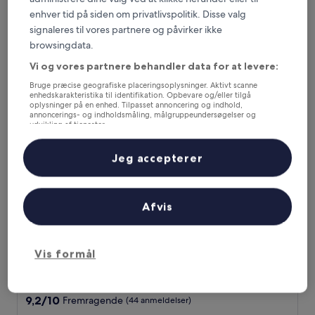
stjernet
Det Historiske Centrum, 0,3 km fra Eneboernes Kirke
enhver tid på siden om privatlivspolitik. Disse valg
overnatningssted
9.2
9,2/10
Fremragende
(193 anmeldelser)
signaleres til vores partnere og påvirker ikke
ud
Prisen
1.076 kr.
af
browsingdata.
er
10,
inkluderer skatter og gebyrer
1.076 kr.
Vi og vores partnere behandler data for at levere:
9. aug. - 10. aug.
Fremragende,
(193
Bruge præcise geografiske placeringsoplysninger. Aktivt scanne
anmeldelser)
enhedskarakteristika til identifikation. Opbevare og/eller tilgå
Officine Cavour Apartments
oplysninger på en enhed. Tilpasset annoncering og indhold,
annoncerings- og indholdsmåling, målgruppeundersøgelser og
udvikling af tjenester.
Liste over partnere (leverandører)
Jeg accepterer
Afvis
Vis formål
Officine Cavour Apartments
Officine Cavour Apartments
Det Historiske Centrum, 0,3 km fra Eneboernes Kirke
9.2
9,2/10
Fremragende
(44 anmeldelser)
ud