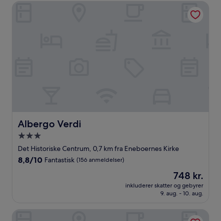
anmeldelser)
Albergo Verdi
Albergo Verdi
Albergo Verdi
3.0-
stjernet
Det Historiske Centrum, 0,7 km fra Eneboernes Kirke
overnatningssted
8.8
8,8/10
Fantastisk
(156 anmeldelser)
ud
Prisen
748 kr.
af
er
10,
inkluderer skatter og gebyrer
748 kr.
9. aug. - 10. aug.
Fantastisk,
(156
anmeldelser)
Best Western Plus Hotel Galileo Padova