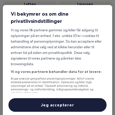
I aften
I morgen
6. aug. - 7. aug.
7. aug. - 8. aug.
Vi bekymrer os om dine
Denne weekend
Næste weekend
privatlivsindstillinger
7. aug. - 9. aug.
14. aug. - 16. aug.
De 5 mest populære hoteller
Vi og vores
16
partnere gemmer og/eller får adgang til
oplysninger på en enhed, f.eks. unikke ID'er i cookies til
nær Leyre Kloster – et overblik
behandling af personoplysninger. Du kan acceptere eller
administrere dine valg ved at klikke herunder eller til
Parador Sos Del Rey Catolico
— 4-stjernet hotel i 15,6 km fra
enhver tid på siden om privatlivspolitik. Disse valg
Leyre Kloster. Gæstebedømmelse: 9,2/10 – Fremragende.
signaleres til vores partnere og påvirker ikke
Hostal las Coronas
— 3-stjernet hotel i 15,9 km fra Leyre Kloster.
browsingdata.
Gæstebedømmelse: 8,6/10 – Fantastisk.
Vi og vores partnere behandler data for at levere:
Anbefalet
Pris (lav til høj)
A
Bruge præcise geografiske placeringsoplysninger. Aktivt scanne
Her kan du overnatte nær Leyre
enhedskarakteristika til identifikation. Opbevare og/eller tilgå
oplysninger på en enhed. Tilpasset annoncering og indhold,
annoncerings- og indholdsmåling, målgruppeundersøgelser og
Kloster
udvikling af tjenester.
Liste over partnere (leverandører)
Jeg accepterer
Parador Sos Del Rey Catolico