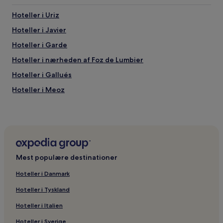
Hoteller i Uriz
Hoteller i Javier
Hoteller i Garde
Hoteller i nærheden af Foz de Lumbier
Hoteller i Gallués
Hoteller i Meoz
Hoteller i nærheden af Castillo de Javier
Hoteller i Eslava
Hoteller i Ochagavía
Hoteller i Izal
Mest populære destinationer
Hoteller i Gallipienzo
Hoteller i Danmark
Hoteller i Aribe
Hoteller i Tyskland
Hoteller i Comarca de Sangüesa
Hoteller i Italien
Hoteller i Ayesa
Hoteller i Sverige