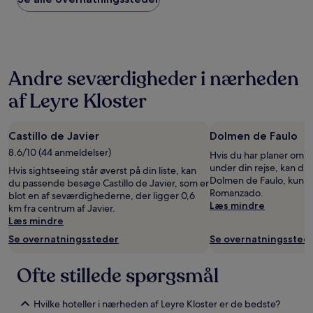
baseret
på
to
voksne
for
Andre seværdigheder i nærheden
én
nat,
af Leyre Kloster
som
er
fundet
Castillo de Javier
Dolmen de Faulo
inden
for
8.6/10 (44 anmeldelser)
Hvis du har planer om a
de
under din rejse, kan du 
Hvis sightseeing står øverst på din liste, kan
seneste
Dolmen de Faulo, kun 4,
du passende besøge Castillo de Javier, som er
24
Romanzado.
blot en af seværdighederne, der ligger 0,6
timer.
Læs mindre
km fra centrum af Javier.
Priser
Læs mindre
og
tilgængelighed
Se overnatningssteder
Se overnatningssted
kan
ændres
Ofte stillede spørgsmål
uden
varsel.
Yderligere
Hvilke hoteller i nærheden af Leyre Kloster er de bedste?
vilkår