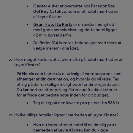
kan
Gæster elsker at overnatte hos
Parador Sos
gælde.
Del Rey Catolico
, som er et hotel i nærheden
af Leyre Kloster.
Gran Hotel La Perla
er en anden mulighed
med gode anmeldelser, og dette hotel ligger
42 min. kørsel derfra.
Du finder 314 hoteller, ferieboliger med mere at
vælge mellem i området.
Hvor meget koster det at overnatte på hotel i nærheden af
Leyre Kloster?
På Hotels.com finder du et udvalg af værelsespriser, som
afhænger af din destination, og hvornår du vil rejse. Tag
et kig på de forskellige muligheder for dine rejsedatoer.
Du kan sortere efter pris og filtrere ud fra dine kriterier
for at finde det bedste hotel inden for dit budget.
Tag et kig på den laveste pris pr. nat: fra 538 kr.
Hvilke billige hoteller ligger i nærheden af Leyre Kloster?
Hvis du leder efter et hotel til en rimelig pris i
nærheden af Leyre Kloster, kan du kigge