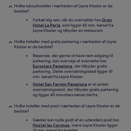
Hvilke luksushoteller i nærheden af Leyre Kloster er de
bedste?
Forkæl dig selv, når du overnatter hos
Gran
Hotel La Perla
, som ligger 42 min. kørsel fra
Leyre Kloster og tilbyder en restaurant.
Hvilke hoteller med gratis parkering i nærheden af Leyre
Kloster er de bedste?
Rejsende, der gerne vil have nem adgang til
parkering, kan overveje at overnatte hos
Eurostars Pamplona
, der tilbyder gratis
parkering. Dette overnatningssted ligger 41
min. kørsel fra Leyre Kloster.
Hotel San Fermín Pamplona
er et andet
overnatningssted, der tilbyder gratis parkering
og ligger 43 minutters kørsel derfra.
Hvilke hoteller med pool i nærheden af Leyre Kloster er de
bedste?
Gæster kan nyde godt af en udendørs pool hos
Hostal las Coronas
, mens Leyre Kloster ligger
31 min. kørsel fra hotellet.