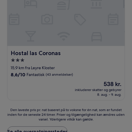
Hostal las Coronas
Hostal las Coronas
3.0-
stjernet
15,9 km fra Leyre Kloster
overnatningssted
8.6
8,6/10
Fantastisk
(43 anmeldelser)
ud
Prisen
538 kr.
af
er
10,
inkluderer skatter og gebyrer
538 kr.
8. aug. - 9. aug.
Fantastisk,
(43
anmeldelser)
Den
Den laveste pris pr. nat baseret på to voksne for én nat, som er fundet
inden for de seneste 24 timer. Priser og tilgængelighed kan ændres uden
laveste
varsel. Yderligere vilkår kan gælde.
pris
pr.
nat
Se alle overnatningssteder