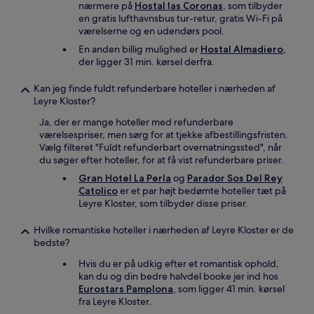
nærmere på
Hostal las Coronas
, som tilbyder
en gratis lufthavnsbus tur-retur, gratis Wi-Fi på
værelserne og en udendørs pool.
En anden billig mulighed er
Hostal Almadiero
,
der ligger 31 min. kørsel derfra.
Kan jeg finde fuldt refunderbare hoteller i nærheden af
Leyre Kloster?
Ja, der er mange hoteller med refunderbare
værelsespriser, men sørg for at tjekke afbestillingsfristen.
Vælg filteret "Fuldt refunderbart overnatningssted", når
du søger efter hoteller, for at få vist refunderbare priser.
Gran Hotel La Perla
og
Parador Sos Del Rey
Catolico
er et par højt bedømte hoteller tæt på
Leyre Kloster, som tilbyder disse priser.
Hvilke romantiske hoteller i nærheden af Leyre Kloster er de
bedste?
Hvis du er på udkig efter et romantisk ophold,
kan du og din bedre halvdel booke jer ind hos
Eurostars Pamplona
, som ligger 41 min. kørsel
fra Leyre Kloster.