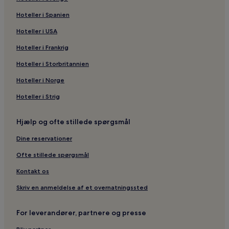
Hoteller i Isaba
Hoteller i Spanien
Hoteller i Sanguesa
Hoteller i nærheden af Irati
Hoteller i USA
Hoteller i Lizoain
Hoteller i Frankrig
Hoteller i Aibar
Hoteller i Storbritannien
Hoteller i Monreal
Hoteller i Norge
Hoteller i Lumbier
Hoteller i Strig
Hoteller i Arce
Hjælp og ofte stillede spørgsmål
Hoteller i Noáin
Hoteller i Yesa
Dine reservationer
Hoteller i Petilla de Aragón
Ofte stillede spørgsmål
Hoteller i Ujué
Kontakt os
Hoteller i Urraúl Alto
Skriv en anmeldelse af et overnatningssted
Hoteller i Sada
For leverandører, partnere og presse