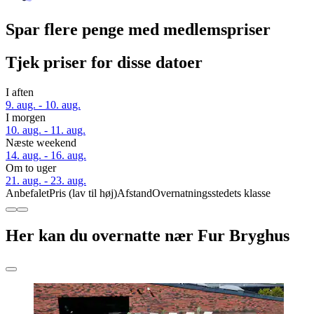
Spar flere penge med medlemspriser
Tjek priser for disse datoer
I aften
9. aug. - 10. aug.
I morgen
10. aug. - 11. aug.
Næste weekend
14. aug. - 16. aug.
Om to uger
21. aug. - 23. aug.
Anbefalet
Pris (lav til høj)
Afstand
Overnatningsstedets klasse
Her kan du overnatte nær Fur Bryghus