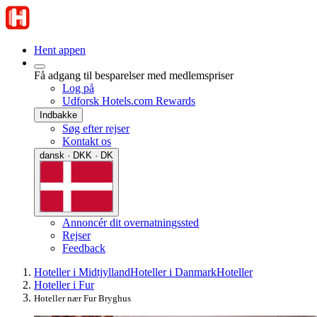
Hent appen
Få adgang til besparelser med medlemspriser
Log på
Udforsk Hotels.com Rewards
Indbakke
Søg efter rejser
Kontakt os
dansk · DKK · DK
Annoncér dit overnatningssted
Rejser
Feedback
Hoteller i Midtjylland
Hoteller i Danmark
Hoteller
Hoteller i Fur
Hoteller nær Fur Bryghus